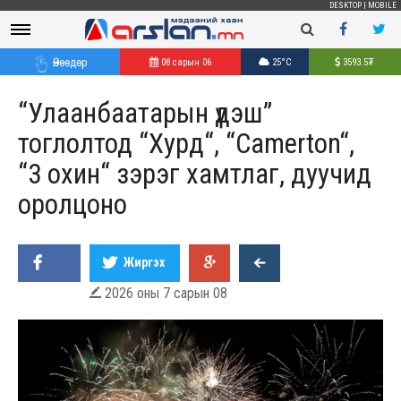
DESKTOP
|
MOBILE
Өнөөдөр
08 сарын 06
25°C
3593.5
₮
“Улаанбаатарын үдэш”
тоглолтод “Хурд“, “Camerton“,
“3 охин“ зэрэг хамтлаг, дуучид
оролцоно
Жиргэх
2026 оны 7 сарын 08
