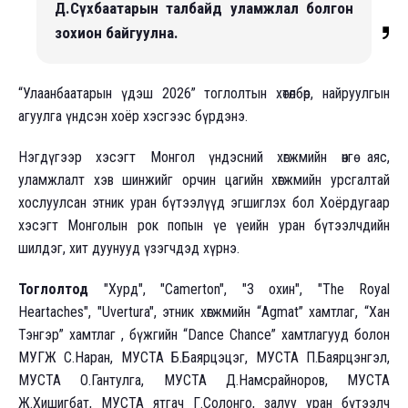
Д.Сүхбаатарын талбайд уламжлал болгон
зохион байгуулна.
“Улаанбаатарын үдэш 2026” тоглолтын хөтөлбөр, найруулгын
агуулга үндсэн хоёр хэсгээс бүрдэнэ.
Нэгдүгээр хэсэгт Монгол үндэсний хөгжмийн өнгө аяс,
уламжлалт хэв шинжийг орчин цагийн хөгжмийн урсгалтай
хослуулсан этник уран бүтээлүүд эгшиглэх бол Хоёрдугаар
хэсэгт Монголын рок попын үе үеийн уран бүтээлчдийн
шилдэг, хит дуунууд үзэгчдэд хүрнэ.
Тоглолтод
"Хурд", "Camerton", "3 охин", "The Royal
Heartaches", "Uvertura", этник хөгжмийн “Agmat” хамтлаг, “Хан
Тэнгэр” хамтлаг , бүжгийн “Dance Chance” хамтлагууд болон
МУГЖ С.Наран, МУСТА Б.Баярцэцэг, МУСТА П.Баярцэнгэл,
МУСТА О.Гантулга, МУСТА Д.Намсрайноров, МУСТА
Ж.Хишигбат, МУСТА ятгач Г.Солонго, залуу уран бүтээлч