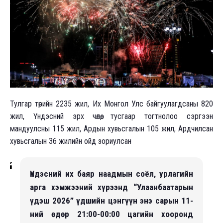
Тулгар төрийн 2235 жил, Их Монгол Улс байгуулагдсаны 820
жил, Үндэсний эрх чөлөө, тусгаар тогтнолоо сэргээн
мандуулсны 115 жил, Ардын хувьсгалын 105 жил, Ардчилсан
хувьсгалын 36 жилийн ойд зориулсан
Үндэсний их баяр наадмын соёл, урлагийн
арга хэмжээний хүрээнд “Улаанбаатарын
үдэш 2026” үдшийн цэнгүүн энэ сарын 11-
ний өдөр 21:00-00:00 цагийн хооронд