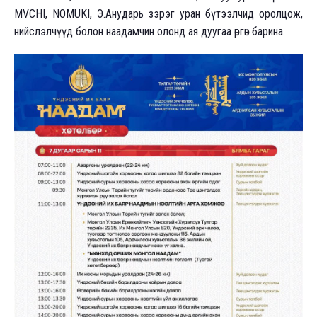
MVCHI, NOMUKI, Э.Анударь зэрэг уран бүтээлчид оролцож,
нийслэлчүүд болон наадамчин олонд ая дуугаа өргөн барина.