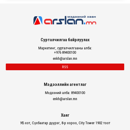
Сурталчилгаа байрлуулах
Маркетинг, сурталчилгааны алба:
+976 89400100
enkh@arslan.mn
RSS
Мэдээллийн агентлаг
Мэдээний алба: 89400100
enkh@arslan.mn
Хаяг
УБ хот, Сүхбаатар дүүрэг, 8-р хороо, City Tower 1902 тоот