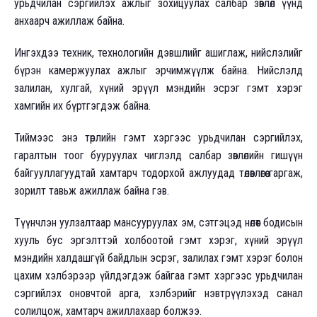
урьдчилан сэргийлэх ажлыг зохицуулах салбар зөвлөл үүнд
анхаарч ажиллаж байна.
Ингэхдээ техник, технологийн дэвшлийг ашиглаж, нийслэлийг
бүрэн камержуулах ажлыг эрчимжүүлж байна. Нийслэлд
залилан, хулгай, хүний эрүүл мэндийн эсрэг гэмт хэрэг
хамгийн их бүртгэгдэж байна.
Тиймээс энэ төрлийн гэмт хэргээс урьдчилан сэргийлэх,
гаралтын тоог бууруулах чиглэлд салбар зөвлөлийн гишүүн
байгууллагуудтай хамтарч тодорхой ажлуудад төлөвлөгөө гаргаж,
зорилт тавьж ажиллаж байна гэв.
Түүнчлэн уулзалтаар мансууруулах эм, сэтгэцэд нөлөөт бодисын
хууль бус эргэлттэй холбоотой гэмт хэрэг, хүний эрүүл
мэндийн халдашгүй байдлын эсрэг, залилах гэмт хэрэг болон
цахим хэлбэрээр үйлдэгдэж байгаа гэмт хэргээс урьдчилан
сэргийлэх оновчтой арга, хэлбэрийг нэвтрүүлэхэд санал
солилцож, хамтарч ажиллахаар болжээ.