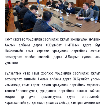
Гэмт хэргээс урьдчилан сэргийлэх ажлыг зохицуулах зөвлөлийн
Ажлын албаны дарга Ж.Буянбат НИТХ-ын дарга бөгөөд
Нийслэлийн гэмт хэргээс урьдчилан сэргийлэх ажлыг
зохицуулах салбар зөвлөлийн дарга А.Баярыг хүлээн авч
уулзжээ.
Уулзалтын үеэр Гэмт хэргээс урьдчилан сэргийлэх ажлыг
зохицуулах зөвлөлийн Ажлын албаны дарга Ж.Буянбат улсын
хэмжээнд гэмт хэрэг, зөрчлөөс урьдчилан сэргийлэх стратеги
төлөвлөгөө боловсруулах, урьдчилан сэргийлэх ажлын тайлан,
мэдээ, үр дүнг цахимжуулах, хууль тогтоомжийн
хэрэгжилтийн үр дагаварт үнэлгээ хийхэд хамтран ажиллахаа