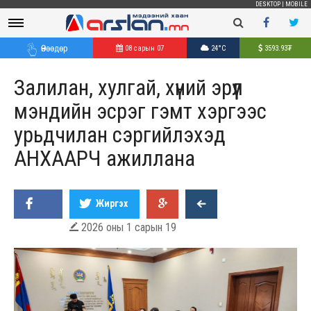
DESKTOP
|
MOBILE
Өнөөдөр
08 сарын 07
24°C
3593.93
₮
Залилан, хулгай, хүний эрүүл
мэндийн эсрэг гэмт хэргээс
урьдчилан сэргийлэхэд
АНХААРЧ ажиллана
Жиргэх
2026 оны 1 сарын 19
