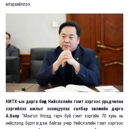
илэрхийллээ.
НИТХ-ын дарга бөгөөд Нийслэлийн гэмт хэргээс урьдчилан
сэргийлэх ажлыг зохицуулах салбар зөвлөлийн дарга
А.Баяр
“Монгол Улсад гарч буй гэмт хэргийн 70 хувь нь
нийслэлд бүртгэгдэж байгаа учир Нийслэлийн гэмт хэргээс