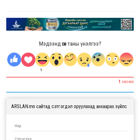
Мэдээнд өгөх таны үнэлгээ?
1
1
ЭМОЖИ
ARSLAN.mn сайтад сэтгэгдэл оруулахад анхаарах зүйлс