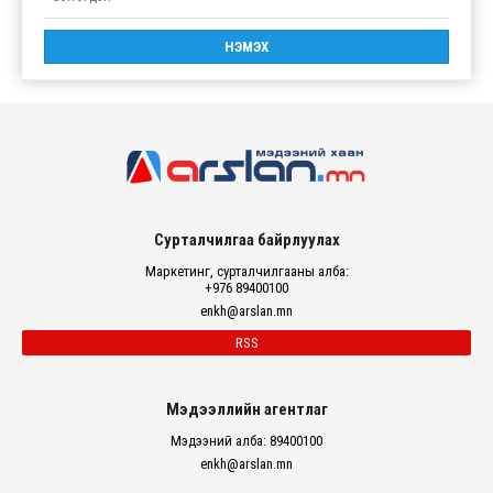
Сурталчилгаа байрлуулах
Маркетинг, сурталчилгааны алба:
+976 89400100
enkh@arslan.mn
RSS
Мэдээллийн агентлаг
Мэдээний алба: 89400100
enkh@arslan.mn