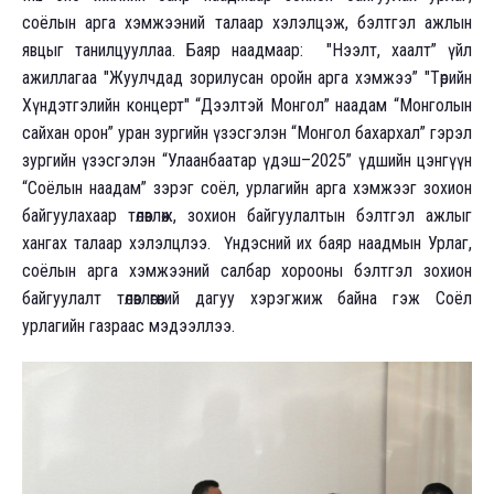
соёлын арга хэмжээний талаар хэлэлцэж, бэлтгэл ажлын
явцыг танилцууллаа. Баяр наадмаар: "Нээлт, хаалт” үйл
ажиллагаа "Жуулчдад зорилусан оройн арга хэмжээ” "Төрийн
Хүндэтгэлийн концерт" “Дээлтэй Монгол” наадам “Монголын
сайхан орон” уран зургийн үзэсгэлэн “Монгол бахархал” гэрэл
зургийн үзэсгэлэн “Улаанбаатар үдэш–2025” үдшийн цэнгүүн
“Соёлын наадам” зэрэг соёл, урлагийн арга хэмжээг зохион
байгуулахаар төлөвлөж, зохион байгуулалтын бэлтгэл ажлыг
хангах талаар хэлэлцлээ. Үндэсний их баяр наадмын Урлаг,
соёлын арга хэмжээний салбар хорооны бэлтгэл зохион
байгуулалт төлөвлөгөөний дагуу хэрэгжиж байна гэж Соёл
урлагийн газраас мэдээллээ.