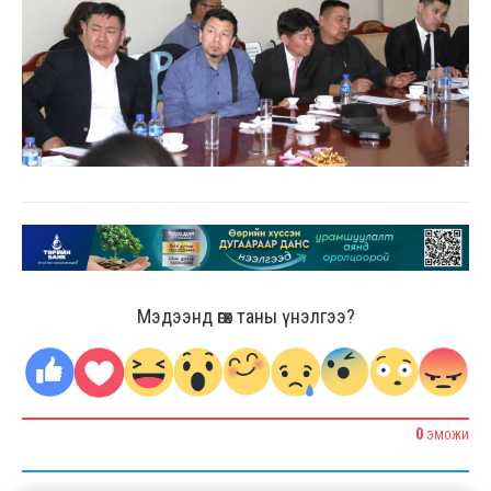
Мэдээнд өгөх таны үнэлгээ?
0
ЭМОЖИ