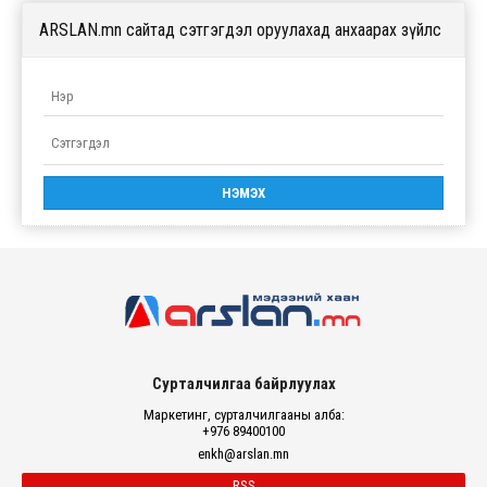
ARSLAN.mn сайтад сэтгэгдэл оруулахад анхаарах зүйлс
Сурталчилгаа байрлуулах
Маркетинг, сурталчилгааны алба:
+976 89400100
enkh@arslan.mn
RSS