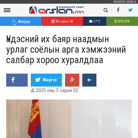
DESKTOP
|
MOBILE
Өнөөдөр
08 сарын 08
17°C
3593.87
₮
Үндэсний их баяр наадмын
урлаг соёлын арга хэмжээний
салбар хороо хуралдлаа
Жиргэх
2025 оны 5 сарын 02
