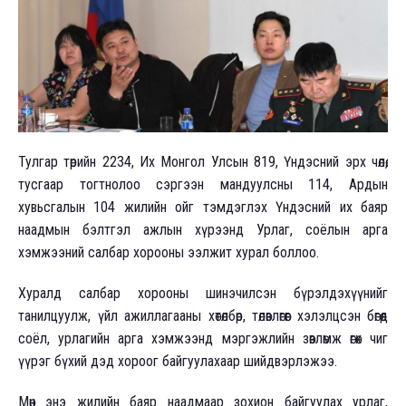
Тулгар төрийн 2234, Их Монгол Улсын 819, Үндэсний эрх чөлөө,
тусгаар тогтнолоо сэргээн мандуулсны 114, Ардын
хувьсгалын 104 жилийн ойг тэмдэглэх Үндэсний их баяр
наадмын бэлтгэл ажлын хүрээнд Урлаг, соёлын арга
хэмжээний салбар хорооны ээлжит хурал боллоо.
Хуралд салбар хорооны шинэчилсэн бүрэлдэхүүнийг
танилцуулж, үйл ажиллагааны хөтөлбөр, төлөвлөгөөг хэлэлцсэн бөгөөд
соёл, урлагийн арга хэмжээнд мэргэжлийн зөвлөмж өгөх чиг
үүрэг бүхий дэд хороог байгуулахаар шийдвэрлэжээ.
Мөн энэ жилийн баяр наадмаар зохион байгуулах урлаг,