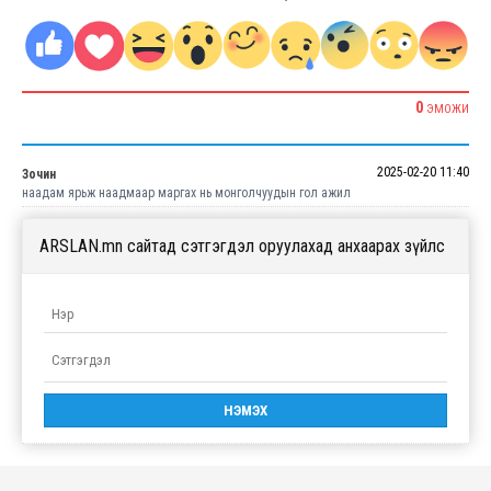
0
ЭМОЖИ
2025-02-20 11:40
Зочин
наадам ярьж наадмаар маргах нь монголчуудын гол ажил
ARSLAN.mn сайтад сэтгэгдэл оруулахад анхаарах зүйлс