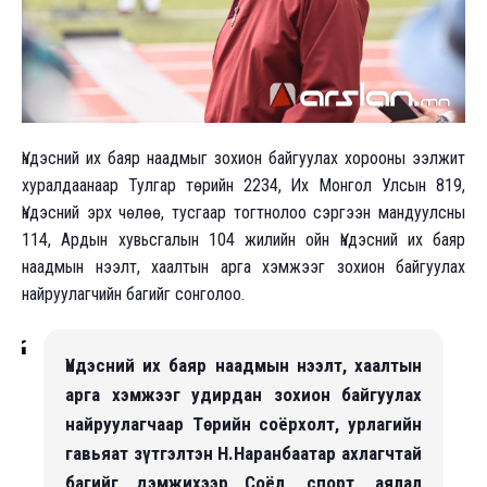
Үндэсний их баяр наадмыг зохион байгуулах хорооны ээлжит
хуралдаанаар Тулгар төрийн 2234, Их Монгол Улсын 819,
Үндэсний эрх чөлөө, тусгаар тогтнолоо сэргээн мандуулсны
114, Ардын хувьсгалын 104 жилийн ойн Үндэсний их баяр
наадмын нээлт, хаалтын арга хэмжээг зохион байгуулах
найруулагчийн багийг сонголоо.
Үндэсний их баяр наадмын нээлт, хаалтын
арга хэмжээг удирдан зохион байгуулах
найруулагчаар Төрийн соёрхолт, урлагийн
гавьяат зүтгэлтэн Н.Наранбаатар ахлагчтай
багийг дэмжихээр Соёл, спорт, аялал