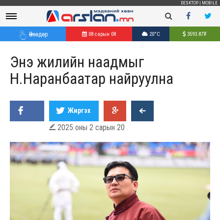
DESKTOP
|
MOBILE
Өнөөдөр
08 сарын 08
20°C
3593.87
₮
Энэ жилийн наадмыг
Н.Наранбаатар найруулна
Жиргэх
2025 оны 2 сарын 20
