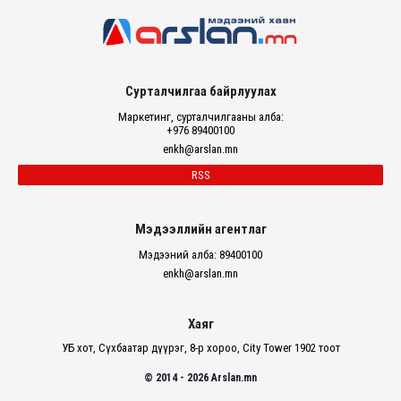
Сурталчилгаа байрлуулах
Маркетинг, сурталчилгааны алба:
+976 89400100
enkh@arslan.mn
RSS
Мэдээллийн агентлаг
Мэдээний алба: 89400100
enkh@arslan.mn
Хаяг
УБ хот, Сүхбаатар дүүрэг, 8-р хороо, City Tower 1902 тоот
© 2014 - 2026 Arslan.mn