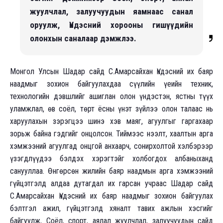
жуулчлал, залуучуудын яамнаас санал
оруулж, Үндэсний хорооны гишүүдийн
олонхын саналаар дэмжлээ.
Монгол Улсын Шадар сайд С.Амарсайхан Үндэсний их баяр
наадмыг зохион байгуулахдаа сүүлийн үеийн техник,
технологийн дэвшлийг ашиглан олон үндэстэн, ястны түүх
уламжлал, өв соёл, төрт ёсны үнэт зүйлээ олон талаас нь
харуулахын зэрэгцээ шинэ хэв маяг, агуулгыг гаргахаар
зорьж байна гэдгийг онцолсон. Тиймээс нээлт, хаалтын арга
хэмжээний агуулгад онцгой анхаарч, сонирхолтой хэлбэрээр
үзэгдлүүдээ бэлдэх хэрэгтэйг холбогдох албаныханд
санууллаа. Өнгөрсөн жилийн баяр наадмын арга хэмжээний
гүйцэтгэлд алдаа дутагдал их гарсан учраас Шадар сайд
С.Амарсайхан Үндэсний их баяр наадмыг зохион байгуулах
бэлтгэл ажил, гүйцэтгэлд хяналт тавих ажлын хэсгийг
байгуулж, Соёл, спорт, аялал жуулчлал, залуучуудын сайд