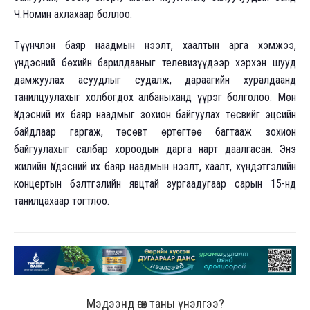
Ч.Номин ахлахаар боллоо.
Түүнчлэн баяр наадмын нээлт, хаалтын арга хэмжээ,
үндэсний бөхийн барилдааныг телевизүүдээр хэрхэн шууд
дамжуулах асуудлыг судалж, дараагийн хуралдаанд
танилцуулахыг холбогдох албаныханд үүрэг болголоо. Мөн
Үндэсний их баяр наадмыг зохион байгуулах төсвийг эцсийн
байдлаар гаргаж, төсөвт өртөгтөө багтааж зохион
байгуулахыг салбар хороодын дарга нарт даалгасан. Энэ
жилийн Үндэсний их баяр наадмын нээлт, хаалт, хүндэтгэлийн
концертын бэлтгэлийн явцтай зургаадугаар сарын 15-нд
танилцахаар тогтлоо.
Мэдээнд өгөх таны үнэлгээ?