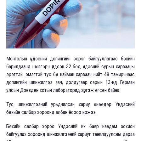
Монголын үндэсний допингийн эсрэг байгууллагаас бөхийн
барилдаанд шөвгөрч үлдсэн 32 бөх, үндэсний сурын харвааны
эрэгтэй, эмэгтэй тус бүр найман харваач нийт 48 тамирчнаас
допингийн шинжилгээ авч, долдугаар сарын 13-нд Герман
улсын Дрезден хотын лабораторид хүргэж өгсөн байна.
Тус шинжилгээний урьдчилсан хариу өнөөдөр Үндэсний
бөхийн салбар хороонд албан ёсоор иржээ.
Бөхийн салбар хороо Үндэсний их баяр наадам зохион
байгуулах хороонд шинжилгээний хариуг танилцуулсны дараа