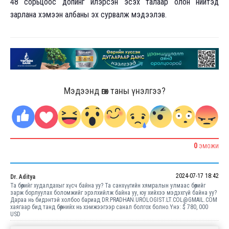
48 сорьцоос допинг илэрсэн эсэх талаар олон нийтэд
зарлана хэмээн албаны эх сурвалж мэдээлэв.
Мэдээнд өгөх таны үнэлгээ?
0
ЭМОЖИ
2024-07-17 18:42
Dr. Aditya
Та бөөрийг худалдахыг хүсч байна уу? Та санхүүгийн хямралын улмаас бөөрийг
зарж борлуулах боломжийг эрэлхийлж байна уу, юу хийхээ мэдэхгүй байна уу?
Дараа нь бидэнтэй холбоо бариад DR.PRADHAN.UROLOGIST.LT.COL@GMAIL.COM
хаягаар бид танд бөөрнийх нь хэмжээгээр санал болгох болно.Yнэ: $ 780, 000
USD