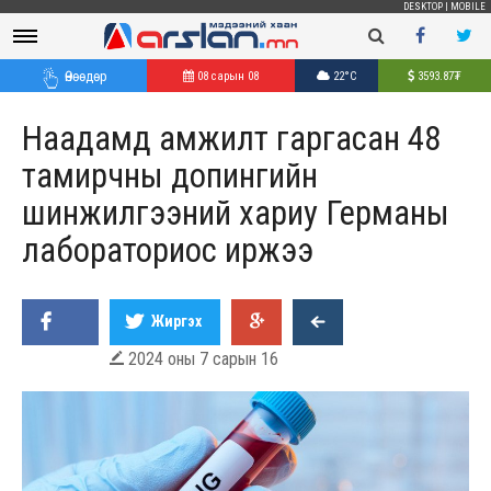
DESKTOP
|
MOBILE
Өнөөдөр
08 сарын 08
22°C
3593.87
₮
Наадамд амжилт гаргасан 48
тамирчны допингийн
шинжилгээний хариу Германы
лабораториос иржээ
Жиргэх
2024 оны 7 сарын 16
