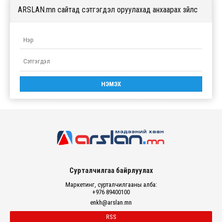
ARSLAN.mn сайтад сэтгэгдэл оруулахад анхаарах зүйлс
Сурталчилгаа байрлуулах
Маркетинг, сурталчилгааны алба:
+976 89400100
enkh@arslan.mn
RSS