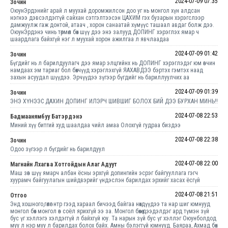
2024-07-09 07:35
Зочин
ОюунЭрдэнийг арай л муухай доромжилсон доо уг нь монгол хүн алдсан
нэгнээ дэвсэлдэггүй сайхан сэтгэлтээсэн ЦАХИМ гэх бузарын хэрэгслээр
дамжуулж гаж донтой, атаач , хорон санаатай хүмүүс ташаал авдаг болж дээ.
ОюунЭрдэнэ чинь төрмөл бөх шүү дээ энэ залууд ДОПИНГ хэрэглэх ямар ч
шаардлага байхгүй нэг л муухай хорон ажилгаа л явчлаадаа
2024-07-09 01:42
Зочин
Бүгдийг нь л барилдуулагч дээ ямар элцгийнх нь ДОПИНГ хэрэглэдэг юм өвчин
намдаах эм тариаг бол бөхчүүд хэрэглэхгүй ЯАХАВДЭЭ бэртэх гэмтэх наад
захын асуудал шүүдээ. Эрчүүдээ зүгээр бүгдийг нь бариллуулчих аа
2024-07-09 01:39
Зочин
ЭНЭ ХҮНЭЭС ДАХИН ДОПИНГ ИЛЭРЧ ШИВШИГ БОЛОХ БИЙ ДЭЭ БУРХАН МИНЬ!!
2024-07-08 22:53
Бадмаанямбуу Батэрдэнэ
Миний хүү битгий худ шаалдаа чийл амаа Олохгүй гудраа биздээ
2024-07-08 22:38
Зочин
Одоо зүгээр л бүгдийг нь барилдуул
2024-07-08 22:00
Магнайн Лхагва Хотгойдын Алаг Адуут
Маш зөв шүү ямарч албан ёсны эрхгүй допингийн эсрэг байгууллага гэгч
хуурамч байгуулагын шийдвэрийг үндэслэн барилдах эрхийг хасах ёсгүй
2024-07-08 21:51
Отгоо
Энд хошного,гөлөг нтр гээд хараал бичээд байгаа нөхдүүдээ та нар шиг юмнууд
монгол бөх монгол өв соёл ярихгүй ээ за. Монгол бөхөө дээдэлдэг ард түмэн зүй
бус үг хэллэгэ хэлдэггүй л байхгүй юу. Та нарын зүй бус үг хэллэг Оюунболдод
муу л нэр муу л барилдах болох байх. Амны бэлэггүй юмнууд. Баяраа, Ахмад бөк