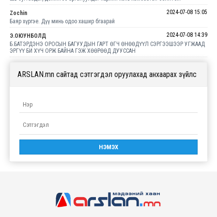
2024-07-08 15:05
Zochin
Баяр хүргэе. Дүү минь одоо хашир бгаарай
2024-07-08 14:39
Э.ОЮУНБОЛД
Б.БАТЭРДЭНЭ ОРОСЫН БАГУУДЫН ГАРТ ӨГЧ ӨНӨӨДҮҮЛ СЭРГЭЭШЭЭР УГЖААД
ЭРГҮҮ БИ ХҮЧ ОРЖ БАЙНА ГЭЖ ХӨӨРӨӨД ДУУССАН
ARSLAN.mn сайтад сэтгэгдэл оруулахад анхаарах зүйлс