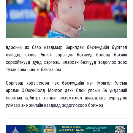
Үндэсний их баяр наадмаар барилдах бөхчүүдийн бүртгэл
өчигдөр эхлэв. Үүнтэй зэрэгцэн бөхчүүд болоод бөхийн
хорхойтнууд дунд сэргээш илэрсэн бөхчүүд зодоглох эсэх
тухай яриа өрнөж байгаа юм.
Сэргээш хэрэглэсэн гэх бөхчүүдийн нэг Монгол Улсын
арслан Э.Оюунболд Монгол дахь Олон улсын ба үндэсний
спортын арбитрт хандан нэхэмжлэл шаардлага хүргүүлж
улмаар энэ жилийн наадамд зодоглохоор болжээ.