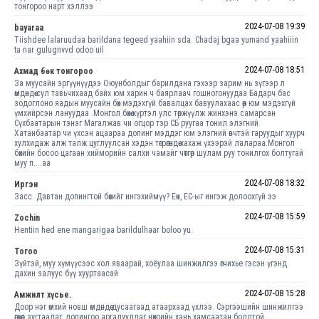
тонгороо нарт хэллээ
2024-07-08 19:39
bayaraa
Tiishdee lalaruudaa barildana tegeed yaahiin sda. Chadaj bgaa yumand yaahiiin
ta nar gulugnvvd odoo uil
2024-07-08 18:51
Ахмад бөк тонгороо
За муусайн эргүүнүүдээ Оюунболдыг барилдана гэхээр зарим нь зүгээр л
өмдөндөө сул тавьчихаад байх юм харин ч баярлаач гошногонуудаа Бадарч бас
зодоглоно яадын муусайн бөх мэдэхгүй бавалцах бавуулахаас өөр юм мэдэхгүй
үмхийрсэн лануудаа .Монгол бөхөө хүртэл улс төржүүлж жинхэнэ самарсан
Сүхбаатарын тэнэг Магалжав чи огцор тэр СБ руугаа тонил элэгний
Хатанбаатар чи үхсэн ацаараа допинг мэддэг юм элэгний өвчтэй гаруудыг хуурч
хулхидаж алж талж цуглуулсан хэдэн төгрөгөндөө хахаж үхээрэй лалараа.Монгол
бөхийн босоо цагаан хийморийн салхи чамайг чөтгөр шулам руу тонилгох болтугай
муу п....аа
2024-07-08 18:32
Иргэн
Засс. Давтан допингтой бөхийг ингэхиймүү? Еөк, ЕС-ыг ингэж долоохгүй ээ
2024-07-08 15:59
Zochin
Hentiin hed ene mangarigaa barildulhaar boloo yu.
2024-07-08 15:31
Тогоо
Зүйтэй, муу хүмүүсээс хол яваарай, хоёулаа шинжилгээ өгчихье гэсэн үгэнд
дахин залуус бүү хууртаасай
2024-07-08 15:28
Амжилт хүсье.
Доор нэг өмхий новш өмдөндөө дусаагаад атаархаад үхлээ. Сэргээшийн шинжилгээ
өгөхөөс зугтаадаг, допингоо аргалуулдаг нөхрийн хань хамсаатан боллтой.