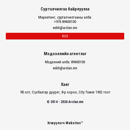
Сурталчилгаа байрлуулах
Маркетинг, сурталчилгааны алба:
+976 89400100
enkh@arslan.mn
RSS
Мэдээллийн агентлаг
Мэдээний алба: 89400100
enkh@arslan.mn
Хаяг
УБ хот, Сүхбаатар дүүрэг, 8-р хороо, City Tower 1902 тоот
© 2014 - 2026 Arslan.mn
Хөгжүүлэгч Websites™