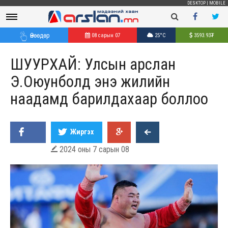
DESKTOP
|
MOBILE
Өнөөдөр
08 сарын 07
25°C
3593.93
₮
ШУУРХАЙ: Улсын арслан
Э.Оюунболд энэ жилийн
наадамд барилдахаар боллоо
Жиргэх
2024 оны 7 сарын 08
