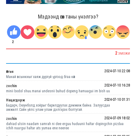
Мэдээнд өгөх таны үнэлгээ?
2
2
ЭМОЖИ
2024-07-10 22:08
Өвгөн
Манай өвсынкныг хаяж дургүй үргээд бгаа көөё
2024-07-10 16:28
zochin
minii bodol shuu.manai undesnii buhud dopeng hamaagui im bish uu
2024-07-10 01:31
Нацагдорж
Бадарч, Оюунболд хоёрыг барилдуулах дэмжиж байна. Залуусдаа
амжилт.Сайн үйлс улам улам дэлгэрэх болтугай.
2024-07-09 18:02
zochin
dahiad ulsiin naadam samrah ni dee erguu huduunii haltar dopingchin pizdaa
ichih nuurgui haltar ats yumaa ene neeree