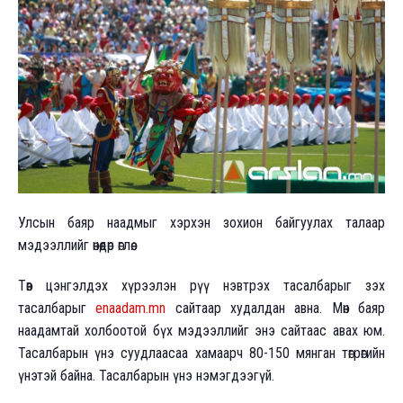
Улсын баяр наадмыг хэрхэн зохион байгуулах талаар
мэдээллийг өнөөдөр өглөө.
Төв цэнгэлдэх хүрээлэн рүү нэвтрэх тасалбарыг зэх
тасалбарыг
enaadam.mn
сайтаар худалдан авна. Мөн баяр
наадамтай холбоотой бүх мэдээллийг энэ сайтаас авах юм.
Тасалбарын үнэ суудлаасаа хамаарч 80-150 мянган төгрөгийн
үнэтэй байна. Тасалбарын үнэ нэмэгдээгүй.