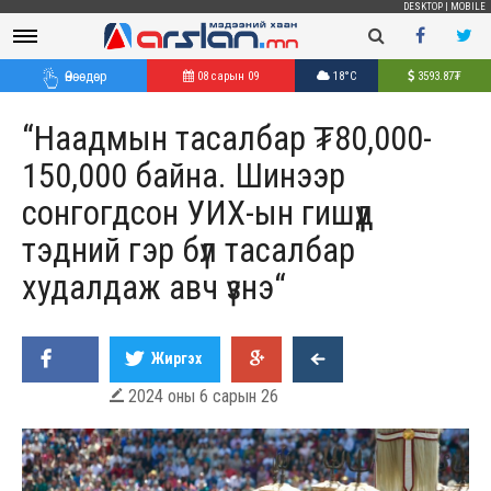
DESKTOP
|
MOBILE
Өнөөдөр
08 сарын 09
18°C
3593.87
₮
“Наадмын тасалбар ₮80,000-
150,000 байна. Шинээр
сонгогдсон УИХ-ын гишүүд
тэдний гэр бүл тасалбар
худалдаж авч үзнэ“
Жиргэх
2024 оны 6 сарын 26
