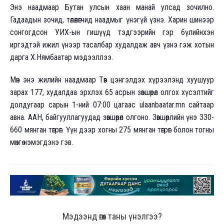
Энэ наадмаар Бутан улсын хаан манай улсад зочилно.
Гадаадын зочид, төлөөлөгчид наадмыг үнэгүй үзнэ. Харин шинээр
сонгогдсон УИХ-ын гишүүд тэдгээрийн гэр бүлийнхэн
иргэдтэй ижил үнээр тасалбар худалдаж авч үзнэ гэж хотын
дарга Х.Нямбаатар мэдээллээ.
Мөн энэ жилийн наадмаар Төв цэнгэлдэх хүрээлэнд хуушуур
зарах 177, худалдаа эрхлэх 65 асрын зөвшөөрөл олгох хүсэлтийг
долдугаар сарын 1-ний 07:00 цагаас ulaanbaatar.mn сайтаар
авна. ААН, байгууллагуудад зөвшөөрөл олгоно. Зөвшөөрлийн үнэ 330-
660 мянган төгрөг. Үүн дээр хогны 275 мянган төгрөг болон тогны
мөнгө нэмэгдэнэ гэв.
Мэдээнд өгөх таны үнэлгээ?