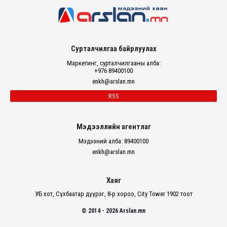
Сурталчилгаа байрлуулах
Маркетинг, сурталчилгааны алба:
+976 89400100
enkh@arslan.mn
RSS
Мэдээллийн агентлаг
Мэдээний алба: 89400100
enkh@arslan.mn
Хаяг
УБ хот, Сүхбаатар дүүрэг, 8-р хороо, City Tower 1902 тоот
© 2014 - 2026 Arslan.mn