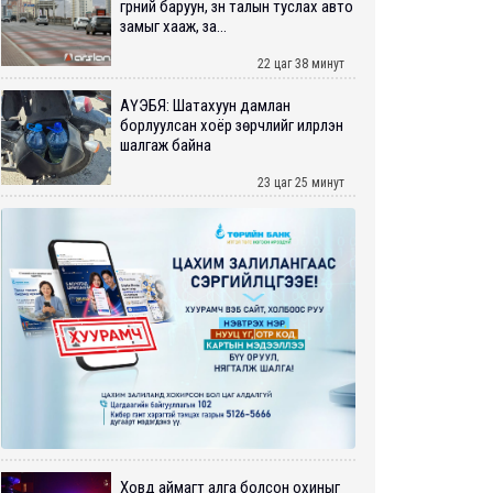
гүүрний баруун, зүүн талын туслах авто
замыг хааж, за...
22 цаг 38 минут
АҮЭБЯ: Шатахуун дамлан
борлуулсан хоёр зөрчлийг илрүүлэн
шалгаж байна
23 цаг 25 минут
Ховд аймагт алга болсон охиныг