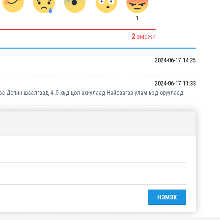
1
2
ЭМОЖИ
2024-06-17 14:25
2024-06-17 11:33
аа Допин шаалгаад 4..5 хүнд цол ахиулаад Найраагаа улам үнэд оруулаад