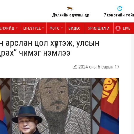
Дэлхийн адууны өдөр
7 хоногийн той
ЭЛХИЙД
LIFESTYLE
ФОТО
ВИДЕО
ЯРИЛЦЛАГА
LIVE
 арслан цол хүртэж, улсын
драх” чимэг нэмлээ
2024 оны 6 сарын 17
