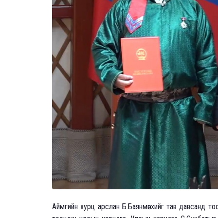
Аймгийн хурц арслан Б.Баянмөнхийг тав давсанд то