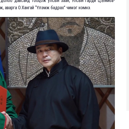
 долоо давсанд тооцож улсын заан, Улсын гарди Ц.Бямба-
, аварга О.Хангай “Үлэмж бадрах” чимэг нэмнэ.