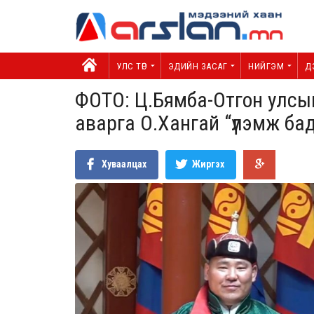
УЛС ТӨР
ЭДИЙН ЗАСАГ
НИЙГЭМ
Д
ФОТО: Ц.Бямба-Отгон улсын
аварга О.Хангай “үлэмж ба
Хуваалцах
Жиргэх