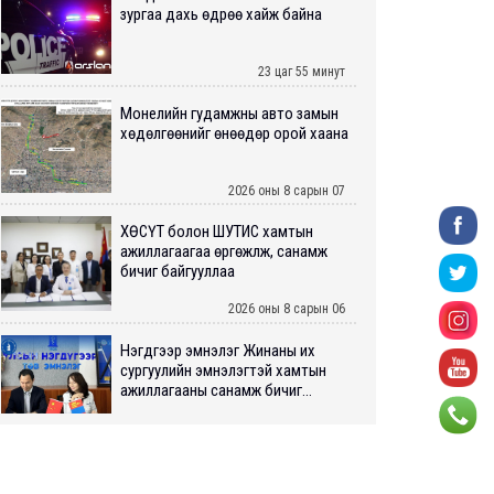
зургаа дахь өдрөө хайж байна
23 цаг 55 минут
Монелийн гудамжны авто замын
хөдөлгөөнийг өнөөдөр орой хаана
2026 оны 8 сарын 07
ХӨСҮТ болон ШУТИС хамтын
ажиллагаагаа өргөжүүлж, санамж
бичиг байгууллаа
2026 оны 8 сарын 06
Нэгдүгээр эмнэлэг Жинаны их
сургуулийн эмнэлэгтэй хамтын
ажиллагааны санамж бичиг...
2026 оны 8 сарын 06
Нийслэлийн ИТХ-аар “Сэлбэ
ухаалаг хот”, агаарын бохирдол