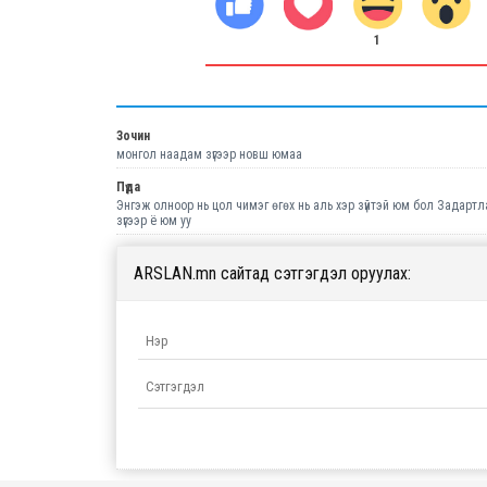
1
Зочин
монгол наадам зүгээр новш юмаа
Пүда
Энгэж олноор нь цол чимэг өгөх нь аль хэр зүйтэй юм бол Задартл
зүгээр ё юм уу
ARSLAN.mn сайтад сэтгэгдэл оруулах: