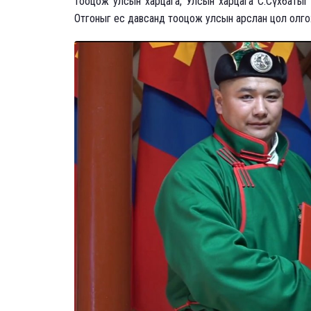
тооцож улсын харцага, Улсын харцага С.Сүхбатыг
Отгоныг ес давсанд тооцож улсын арслан цол олгож