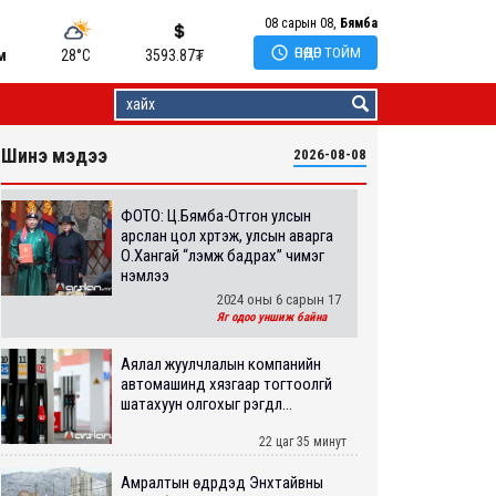
08 сарын 08,
Бямба

ӨНӨӨДӨР ТОЙМ
м
28°C
3593.87
₮
Шинэ мэдээ
2026-08-08
ФОТО: Ц.Бямба-Отгон улсын
арслан цол хүртэж, улсын аварга
О.Хангай “үлэмж бадрах” чимэг
нэмлээ
2024 оны 6 сарын 17
Яг одоо уншиж байна
Аялал жуулчлалын компанийн
автомашинд хязгаар тогтоолгүй
шатахуун олгохыг үүрэгдл...
22 цаг 35 минут
Амралтын өдрүүдэд Энхтайвны