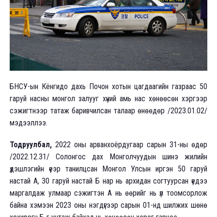
БНСУ-ын Кёнгидо дахь Почон хотын цагдаагийн газраас 50
гаруй насны монгол залууг хүний амь нас хөнөөсөн хэргээр
сэжигтнээр татаж баривчилсан талаар өнөөдөр /2023.01.02/
мэдээллээ.
Тодруулбал,
2022 оны арванхоёрдугаар сарын 31-ны өдөр
/2022.12.31/ Солонгос дах Монголчуудын шинэ жилийн
үдэшлэгийн үеэр танилцсан Монгол Улсын иргэн 50 гаруй
настай А, 30 гаруй настай Б нар нь архидан согтуурсан үедээ
маргалдаж улмаар сэжигтэн А нь өөрийг нь үл тоомсорлож
байна хэмээн 2023 оны нэгдүгээр сарын 01-нд шилжих шөнө