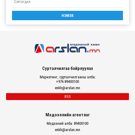
Сурталчилгаа байрлуулах
Маркетинг, сурталчилгааны алба:
+976 89400100
enkh@arslan.mn
RSS
Мэдээллийн агентлаг
Мэдээний алба: 89400100
enkh@arslan.mn