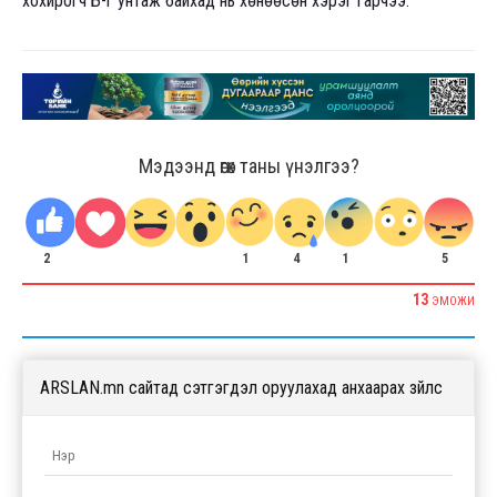
хохирогч Б-г унтаж байхад нь хөнөөсөн хэрэг гарчээ.
Мэдээнд өгөх таны үнэлгээ?
2
1
1
5
4
13
ЭМОЖИ
ARSLAN.mn сайтад сэтгэгдэл оруулахад анхаарах зүйлс