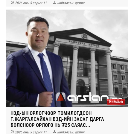


2026 оны 5 сарын 11
нийтэлсэн:
админ
Нийслэл
НЗД-ЫН ОРЛОГЧООР ТОМИЛОГДСОН
Г.ЖАРГАЛСАЙХАН БЗД-ИЙН ЗАСАГ ДАРГА
БОЛСНООР ОРЛОГО НЬ ₮25 САЯАС...


2026 оны 5 сарын 11
нийтэлсэн:
админ