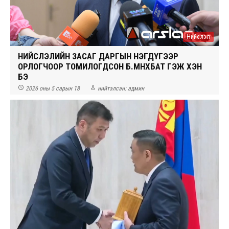
Нийслэл
НИЙСЛЭЛИЙН ЗАСАГ ДАРГЫН НЭГДҮГЭЭР
ОРЛОГЧООР ТОМИЛОГДСОН Б.МӨНХБАТ ГЭЖ ХЭН
БЭ


2026 оны 5 сарын 18
нийтэлсэн:
админ