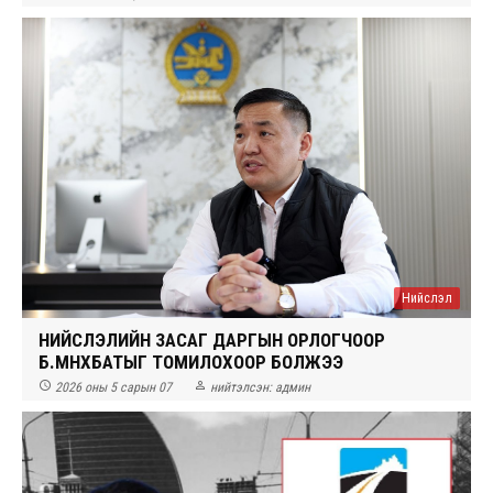
Нийслэл
НИЙСЛЭЛИЙН ЗАСАГ ДАРГЫН ОРЛОГЧООР
Б.МӨНХБАТЫГ ТОМИЛОХООР БОЛЖЭЭ


2026 оны 5 сарын 07
нийтэлсэн:
админ