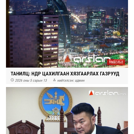
Нийслэл
ТАНИЛЦ: ӨНӨӨДӨР ЦАХИЛГААН ХЯЗГААРЛАХ ГАЗРУУД


2026 оны 5 сарын 13
нийтэлсэн:
админ