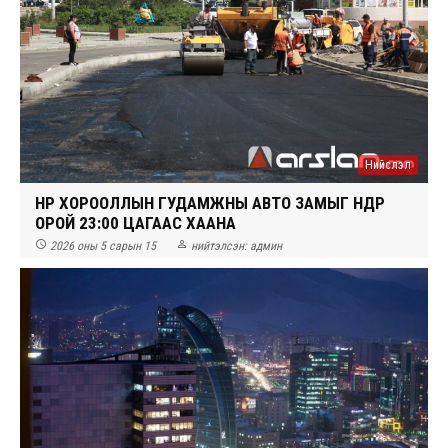
Нийслэл
ӨНӨР ХОРООЛЛЫН ГУДАМЖНЫ АВТО ЗАМЫГ ӨНӨӨДӨР
ОРОЙ 23:00 ЦАГААС ХААНА


2026 оны 5 сарын 15
нийтэлсэн:
админ