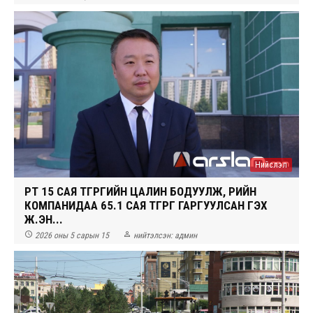
Нийслэл
ӨӨРТӨӨ 15 САЯ ТӨГРӨГИЙН ЦАЛИН БОДУУЛЖ, ӨӨРИЙН
КОМПАНИДАА 65.1 САЯ ТӨГРӨГ ГАРГУУЛСАН ГЭХ
Ж.ЭН...


2026 оны 5 сарын 15
нийтэлсэн:
админ