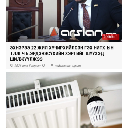
Нийслэл
ЭХНЭРЭЭ 22 ЖИЛ ХҮЧИРХИЙЛСЭН ГЭХ НИТХ-ЫН
ТӨЛӨӨЛӨГЧ Б.ЭРДЭНЭСҮХИЙН ХЭРГИЙГ ШҮҮХЭД
ШИЛЖҮҮЛЖЭЭ


2026 оны 5 сарын 12
нийтэлсэн:
админ