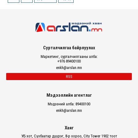
Сурталчилгаа байрлуулах
Маркетинг, сурталчилгааны алба:
+976 89400100
enkh@arslan.mn
RSS
Мэдээллийн агентлаг
Мэдээний алба: 89400100
enkh@arslan.mn
Хаяг
УБ хот, Сүхбаатар дүүрэг, 8-р хороо, City Tower 1902 тоот