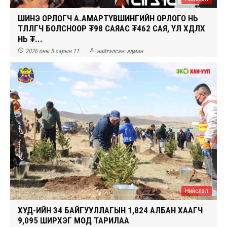
ШИНЭ ОРЛОГЧ А.АМАРТҮВШИНГИЙН ОРЛОГО НЬ
ТӨЛӨӨЛӨГЧ БОЛСНООР ₮98 САЯАС ₮462 САЯ, ҮЛ ХӨДЛӨХ
НЬ ₮...


2026 оны 5 сарын 11
нийтэлсэн:
админ
Нийслэл
ХУД-ИЙН 34 БАЙГУУЛЛАГЫН 1,824 АЛБАН ХААГЧ
9,095 ШИРХЭГ МОД ТАРИЛАА