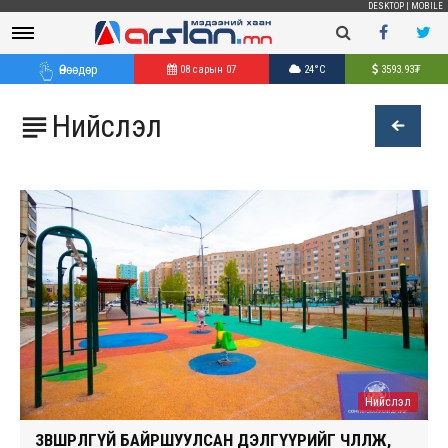
DESKTOP
|
MOBILE
Өнөөдөр
08 сарын 07
24°C
3593.93
₮
Нийслэл

Нийслэл
ЗӨВШӨӨРӨЛГҮЙ БАЙРШУУЛСАН ДЭЛГҮҮРИЙГ ЧӨЛӨӨЛЖ,