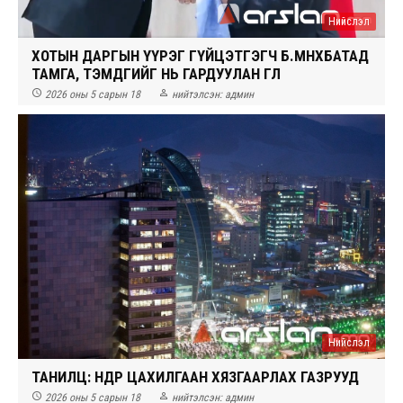
Нийслэл
ХОТЫН ДАРГЫН ҮҮРЭГ ГҮЙЦЭТГЭГЧ Б.МӨНХБАТАД
ТАМГА, ТЭМДГИЙГ НЬ ГАРДУУЛАН ӨГЛӨӨ


2026 оны 5 сарын 18
нийтэлсэн:
админ
Нийслэл
ТАНИЛЦ: ӨНӨӨДӨР ЦАХИЛГААН ХЯЗГААРЛАХ ГАЗРУУД


2026 оны 5 сарын 18
нийтэлсэн:
админ