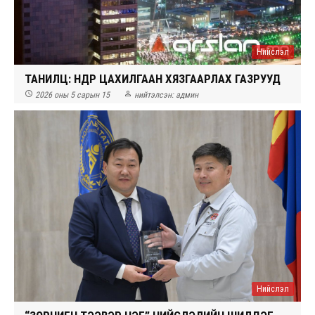
Нийслэл
ТАНИЛЦ: ӨНӨӨДӨР ЦАХИЛГААН ХЯЗГААРЛАХ ГАЗРУУД


2026 оны 5 сарын 15
нийтэлсэн:
админ
Нийслэл