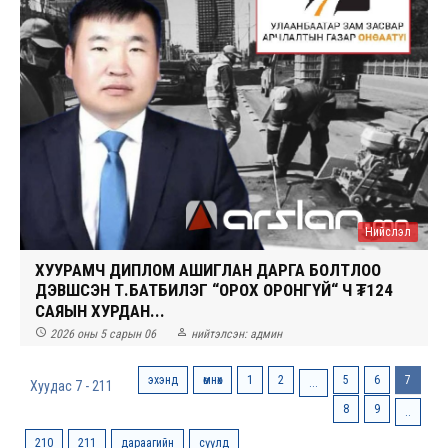
Нийслэл
ХУУРАМЧ ДИПЛОМ АШИГЛАН ДАРГА БОЛТЛОО
ДЭВШСЭН Т.БАТБИЛЭГ “ОРОХ ОРОНГҮЙ“ Ч ₮124
САЯЫН ХУРДАН...


2026 оны 5 сарын 06
нийтэлсэн:
админ
эхэнд
өмнөх
1
2
5
6
7
...
Хуудас 7 - 211
8
9
..
210
211
дараагийн
сүүлд