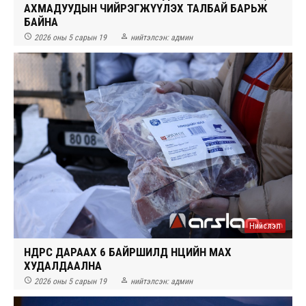
АХМАДУУДЫН ЧИЙРЭГЖҮҮЛЭХ ТАЛБАЙ БАРЬЖ
БАЙНА


2026 оны 5 сарын 19
нийтэлсэн:
админ
Нийслэл
ӨНӨӨДРӨӨС ДАРААХ 6 БАЙРШИЛД НӨӨЦИЙН МАХ
ХУДАЛДААЛНА


2026 оны 5 сарын 19
нийтэлсэн:
админ