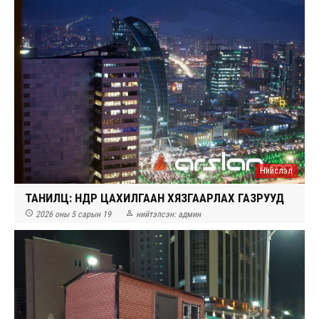
Нийслэл
ТАНИЛЦ: ӨНӨӨДӨР ЦАХИЛГААН ХЯЗГААРЛАХ ГАЗРУУД


2026 оны 5 сарын 19
нийтэлсэн:
админ