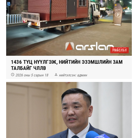
Нийслэл
1436 ТҮЦ НҮҮЛГЭЖ, НИЙТИЙН ЭЗЭМШЛИЙН ЗАМ
ТАЛБАЙГ ЧӨЛӨӨЛӨВ


2026 оны 5 сарын 18
нийтэлсэн:
админ