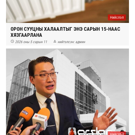
Нийслэл
ОРОН СУУЦНЫ ХАЛААЛТЫГ ЭНЭ САРЫН 15-НААС
ХЯЗГААРЛАНА


2026 оны 5 сарын 11
нийтэлсэн:
админ
Нийслэл