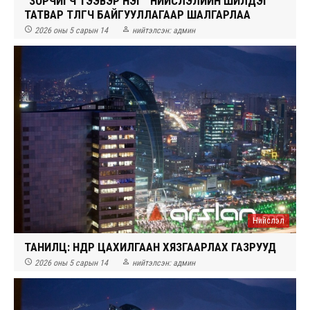
“ЗОРЧИГЧ ТЭЭВЭР НЭГ” НИЙСЛЭЛИЙН ШИЛДЭГ
ТАТВАР ТӨЛӨГЧ БАЙГУУЛЛАГААР ШАЛГАРЛАА


2026 оны 5 сарын 14
нийтэлсэн:
админ
Нийслэл
ТАНИЛЦ: ӨНӨӨДӨР ЦАХИЛГААН ХЯЗГААРЛАХ ГАЗРУУД


2026 оны 5 сарын 14
нийтэлсэн:
админ