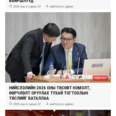
БАЙРШЛУУД


2026 оны 6 сарын 23
нийтэлсэн:
админ
Нийслэл
НИЙСЛЭЛИЙН 2026 ОНЫ ТӨСӨВТ НЭМЭЛТ,
ӨӨРЧЛӨЛТ ОРУУЛАХ ТУХАЙ ТОГТООЛЫН
ТӨСЛИЙГ БАТАЛЛАА


2026 оны 6 сарын 22
нийтэлсэн:
админ