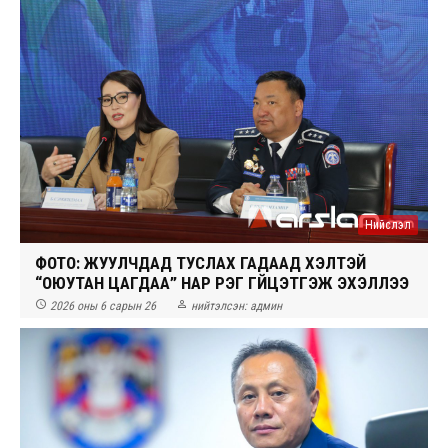
Нийслэл
ФОТО: ЖУУЛЧДАД ТУСЛАХ ГАДААД ХЭЛТЭЙ
“ОЮУТАН ЦАГДАА” НАР ҮҮРЭГ ГҮЙЦЭТГЭЖ ЭХЭЛЛЭЭ


2026 оны 6 сарын 26
нийтэлсэн:
админ