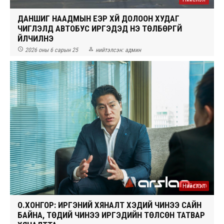
ДАНШИГ НААДМЫН ҮЕЭР ХҮЙ ДОЛООН ХУДАГ
ЧИГЛЭЛД АВТОБУС ИРГЭДЭД ҮНЭ ТӨЛБӨРГҮЙ
ҮЙЛЧИЛНЭ


2026 оны 6 сарын 25
нийтэлсэн:
админ
Нийслэл
О.ХОНГОР: ИРГЭНИЙ ХЯНАЛТ ХЭДИЙ ЧИНЭЭ САЙН
БАЙНА, ТӨДИЙ ЧИНЭЭ ИРГЭДИЙН ТӨЛСӨН ТАТВАР