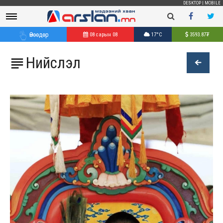
DESKTOP
|
MOBILE
Өнөөдөр
08 сарын 08
17°C
3593.87
₮
Нийслэл
