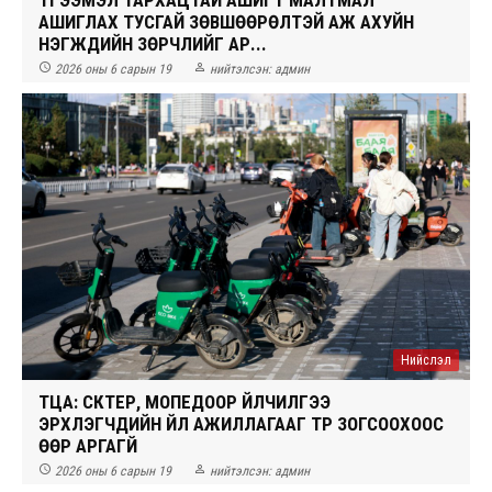
АШИГЛАХ ТУСГАЙ ЗӨВШӨӨРӨЛТЭЙ АЖ АХУЙН
НЭГЖҮҮДИЙН ЗӨРЧЛИЙГ АР...


2026 оны 6 сарын 19
нийтэлсэн:
админ
Нийслэл
ТЦА: СКҮҮТЕР, МОПЕДООР ҮЙЛЧИЛГЭЭ
ЭРХЛЭГЧДИЙН ҮЙЛ АЖИЛЛАГААГ ТҮР ЗОГСООХООС
ӨӨР АРГАГҮЙ


2026 оны 6 сарын 19
нийтэлсэн:
админ