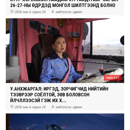
26-27-НЫ ӨДРҮҮДЭД МОНГОЛ ШИЛТГЭЭНД БОЛНО


2026 оны 6 сарын 24
нийтэлсэн:
админ
Нийслэл
У.АНХЖАРГАЛ: ИРГЭД, ЗОРЧИГЧИД НИЙТИЙН
ТЭЭВРЭЭР СОЁЛТОЙ, ЗӨВ БОЛОВСОН
ҮЙЛЧЛҮҮЛЭЭСЭЙ ГЭЖ ИХ ХҮ...


2026 оны 6 сарын 24
нийтэлсэн:
админ