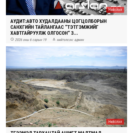
Нийслэл
АУДИТ:АВТО ХУДАЛДААНЫ ЦОГЦОЛБОРЫН
САНХҮҮГИЙН ТАЙЛАНГААС “ТЭТГЭМЖИЙГ
ХАВТГАЙРУУЛЖ ОЛГОСОН“ З...


2026 оны 6 сарын 19
нийтэлсэн:
админ
Нийслэл
ТҮГЭЭМЭЛ ТАРХАЦТАЙ АШИГТ МАЛТМАЛ