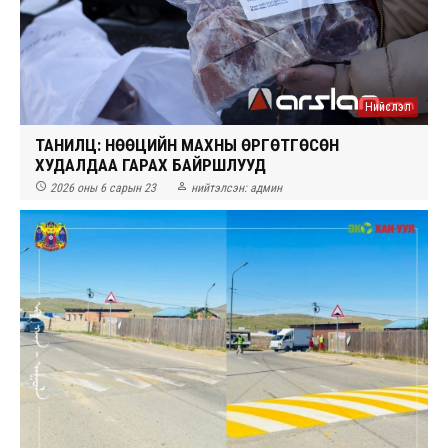
Нийслэл
ТАНИЛЦ: НӨӨЦИЙН МАХНЫ ӨРГӨТГӨСӨН
ХУДАЛДАА ГАРАХ БАЙРШЛУУД


2026 оны 6 сарын 23
нийтэлсэн:
админ