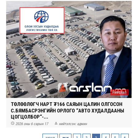
Нийслэл
ТӨЛӨӨЛӨГЧ НАРТ ₮166 САЯЫН ЦАЛИН ОЛГОСОН
С.БЯМБАСҮРЭНГИЙН ОРЛОГО “АВТО ХУДАЛДААНЫ
ЦОГЦОЛБОР“-...


2026 оны 6 сарын 17
нийтэлсэн:
админ
эхэнд
өмнөх
1
2
3
4
5
6