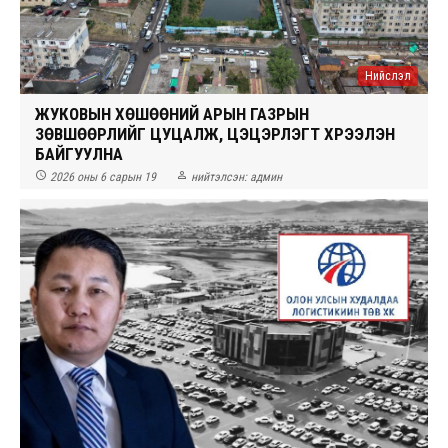
Нийслэл
ЖУКОВЫН ХӨШӨӨНИЙ АРЫН ГАЗРЫН
ЗӨВШӨӨРЛИЙГ ЦУЦАЛЖ, ЦЭЦЭРЛЭГТ ХҮРЭЭЛЭН
БАЙГУУЛНА


2026 оны 6 сарын 19
нийтэлсэн:
админ