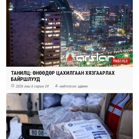
Нийслэл
ТАНИЛЦ: ӨНӨӨДӨР ЦАХИЛГААН ХЯЗГААРЛАХ
БАЙРШЛУУД


2026 оны 6 сарын 24
нийтэлсэн:
админ