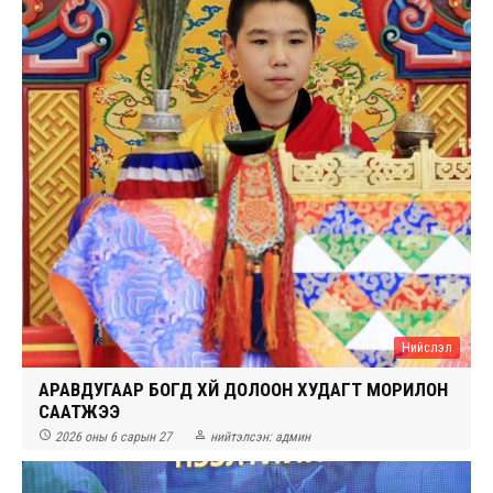
Нийслэл
АРАВДУГААР БОГД ХҮЙ ДОЛООН ХУДАГТ МОРИЛОН
СААТЖЭЭ


2026 оны 6 сарын 27
нийтэлсэн:
админ