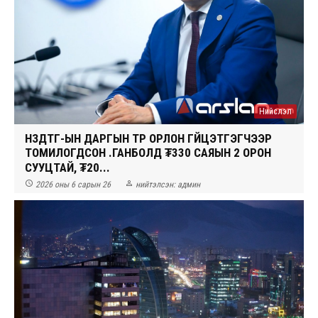
Нийслэл
НЗДТГ-ЫН ДАРГЫН ТҮР ОРЛОН ГҮЙЦЭТГЭГЧЭЭР
ТОМИЛОГДСОН Ү.ГАНБОЛД ₮330 САЯЫН 2 ОРОН
СУУЦТАЙ, ₮20...


2026 оны 6 сарын 26
нийтэлсэн:
админ