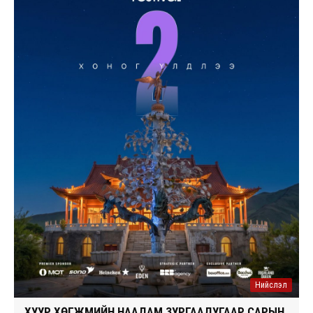
Нийслэл
ХУУР ХӨГЖМИЙН НААДАМ ЗУРГААДУГААР САРЫН