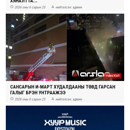
ХЯНАЛТТА...


2026 оны 6 сарын 25
нийтэлсэн:
админ
Нийслэл
САНСАРЫН И-МАРТ ХУДАЛДААНЫ ТӨВД ГАРСАН
ГАЛЫГ БҮРЭН УНТРААЖЭЭ


2026 оны 6 сарын 25
нийтэлсэн:
админ