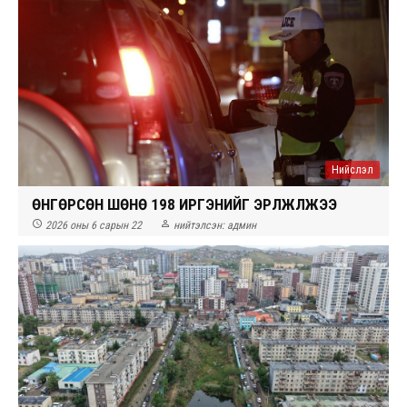
Нийслэл
ӨНГӨРСӨН ШӨНӨ 198 ИРГЭНИЙГ ЭРҮҮЛЖҮҮЛЖЭЭ


2026 оны 6 сарын 22
нийтэлсэн:
админ