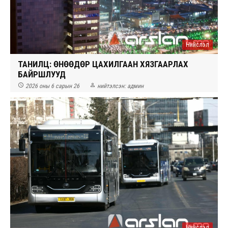
Нийслэл
ТАНИЛЦ: ӨНӨӨДӨР ЦАХИЛГААН ХЯЗГААРЛАХ
БАЙРШЛУУД


2026 оны 6 сарын 26
нийтэлсэн:
админ
Нийслэл