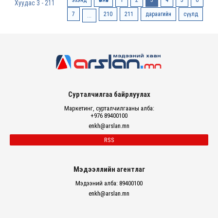
Хуудас 3 - 211
7
210
211
дараагийн
сүүлд
...
Сурталчилгаа байрлуулах
Маркетинг, сурталчилгааны алба:
+976 89400100
enkh@arslan.mn
RSS
Мэдээллийн агентлаг
Мэдээний алба: 89400100
enkh@arslan.mn