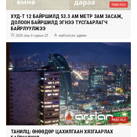
Нийслэл
ХУД-Т 12 БАЙРШИЛД 53.3 АМ МЕТР ЗАМ ЗАСАЖ,
ДОЛООН БАЙРШИЛД ЭГНЭЭ ТУСГААРЛАГЧ
БАЙРЛУУЛЖЭЭ


2026 оны 6 сарын 23
нийтэлсэн:
админ
Нийслэл
ТАНИЛЦ: ӨНӨӨДӨР ЦАХИЛГААН ХЯЗГААРЛАХ