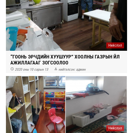
Нийслэл
“ГООНЬ ЭРЧҮҮДИЙН ХУУШУУР” ХООЛНЫ ГАЗРЫН ҮЙЛ
АЖИЛЛАГААГ ЗОГСООЛОО


2020 оны 10 сарын 13
нийтэлсэн:
админ
Нийслэл