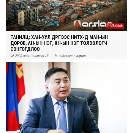
Нийслэл
ТАНИЛЦ: ХАН-УУЛ ДҮҮРГЭЭС НИТХ-Д МАН-ЫН
ДӨРӨВ, АН-ЫН НЭГ, ХҮН-ЫН НЭГ ТӨЛӨӨЛӨГЧ
СОНГОГДЛОО


2020 оны 10 сарын 15
нийтэлсэн:
админ