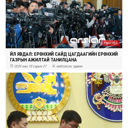
Нийслэл
ҮЙЛ ЯВДАЛ: ЕРӨНХИЙ САЙД ЦАГДААГИЙН ЕРӨНХИЙ
ГАЗРЫН АЖИЛТАЙ ТАНИЛЦАНА


2020 оны 10 сарын 27
нийтэлсэн:
админ