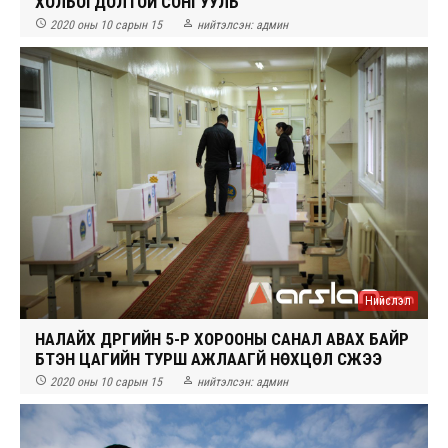
ХОЛБОГДОЛТОЙ СОНГУУЛЬ


2020 оны 10 сарын 15
нийтэлсэн:
админ
Нийслэл
НАЛАЙХ ДҮҮРГИЙН 5-Р ХОРООНЫ САНАЛ АВАХ БАЙР
БҮТЭН ЦАГИЙН ТУРШ АЖЛААГҮЙ НӨХЦӨЛ ҮҮСЖЭЭ


2020 оны 10 сарын 15
нийтэлсэн:
админ