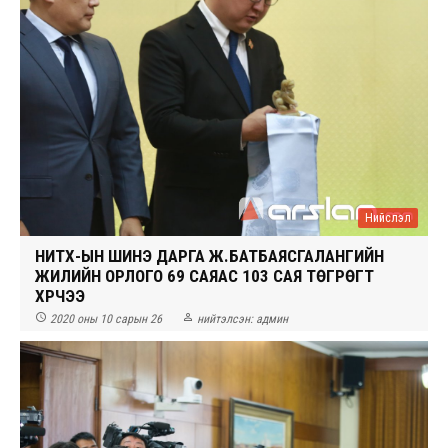
Нийслэл
НИТХ-ЫН ШИНЭ ДАРГА Ж.БАТБАЯСГАЛАНГИЙН
ЖИЛИЙН ОРЛОГО 69 САЯАС 103 САЯ ТӨГРӨГТ
ХҮРЧЭЭ


2020 оны 10 сарын 26
нийтэлсэн:
админ