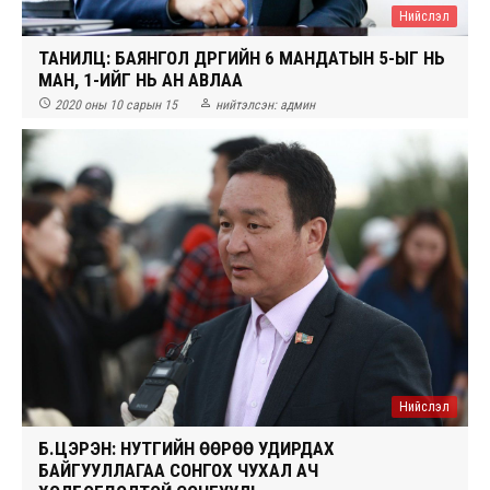
Нийслэл
ТАНИЛЦ: БАЯНГОЛ ДҮҮРГИЙН 6 МАНДАТЫН 5-ЫГ НЬ
МАН, 1-ИЙГ НЬ АН АВЛАА


2020 оны 10 сарын 15
нийтэлсэн:
админ
Нийслэл
Б.ЦЭРЭН: НУТГИЙН ӨӨРӨӨ УДИРДАХ
БАЙГУУЛЛАГАА СОНГОХ ЧУХАЛ АЧ