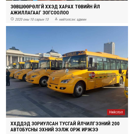
ЗӨВШӨӨРӨЛГҮЙ ХҮҮХЭД ХАРАХ ТӨВИЙН ҮЙЛ
АЖИЛЛАГААГ ЗОГСООЛОО


2020 оны 10 сарын 13
нийтэлсэн:
админ
Нийслэл
ХҮҮХДҮҮДЭД ЗОРИУЛСАН ТУСГАЙ ҮЙЛЧИЛГЭЭНИЙ 200
АВТОБУСНЫ ЭХНИЙ ЭЭЛЖ ОРЖ ИРЖЭЭ