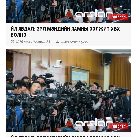
Нийслэл
ҮЙЛ ЯВДАЛ: ЭРҮҮЛ МЭНДИЙН ЯАМНЫ ЭЭЛЖИТ ХБХ
БОЛНО


2020 оны 10 сарын 23
нийтэлсэн:
админ
Нийслэл