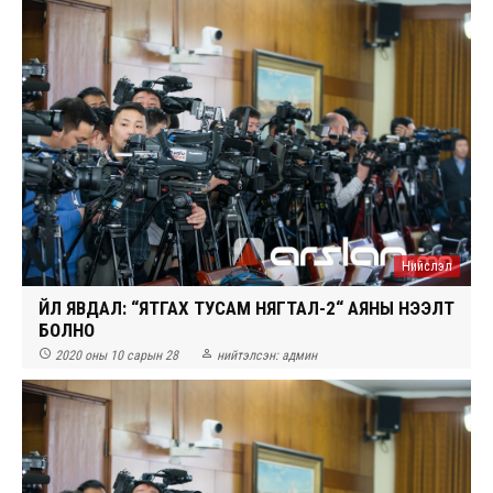
Нийслэл
ҮЙЛ ЯВДАЛ: “ЯТГАХ ТУСАМ НЯГТАЛ-2“ АЯНЫ НЭЭЛТ
БОЛНО


2020 оны 10 сарын 28
нийтэлсэн:
админ