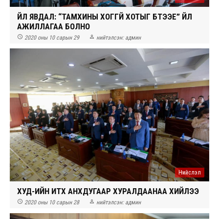
ҮЙЛ ЯВДАЛ: “ТАМХИНЫ ХОГГҮЙ ХОТЫГ БҮТЭЭЕ” ҮЙЛ
АЖИЛЛАГАА БОЛНО


2020 оны 10 сарын 29
нийтэлсэн:
админ
Нийслэл
ХУД-ИЙН ИТХ АНХДУГААР ХУРАЛДААНАА ХИЙЛЭЭ


2020 оны 10 сарын 28
нийтэлсэн:
админ