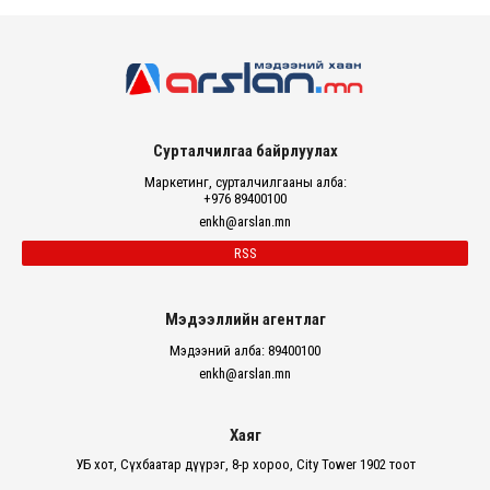
Сурталчилгаа байрлуулах
Маркетинг, сурталчилгааны алба:
+976 89400100
enkh@arslan.mn
RSS
Мэдээллийн агентлаг
Мэдээний алба: 89400100
enkh@arslan.mn
Хаяг
УБ хот, Сүхбаатар дүүрэг, 8-р хороо, City Tower 1902 тоот