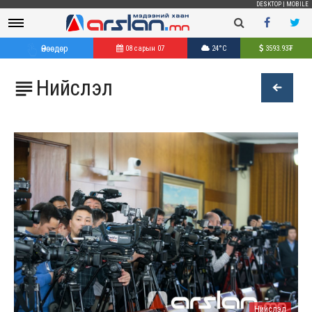
DESKTOP
|
MOBILE
Өнөөдөр
08 сарын 07
24°C
3593.93
₮
Нийслэл

Нийслэл