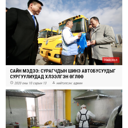
Нийслэл
САЙН МЭДЭЭ: СУРАГЧДЫН ШИНЭ АВТОБУСУУДЫГ
СУРГУУЛИУДАД ХҮЛЭЭЛГЭН ӨГЛӨӨ


2020 оны 10 сарын 13
нийтэлсэн:
админ