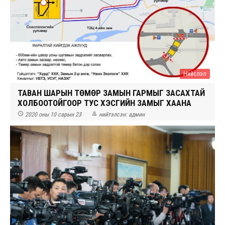
Нийслэл
ТАВАН ШАРЫН ТӨМӨР ЗАМЫН ГАРМЫГ ЗАСАХТАЙ
ХОЛБООТОЙГООР ТУС ХЭСГИЙН ЗАМЫГ ХААНА


2020 оны 10 сарын 23
нийтэлсэн:
админ