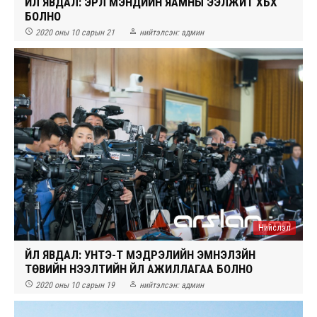
ҮЙЛ ЯВДАЛ: ЭРҮҮЛ МЭНДИЙН ЯАМНЫ ЭЭЛЖИТ ХБХ
БОЛНО


2020 оны 10 сарын 21
нийтэлсэн:
админ
Нийслэл
ҮЙЛ ЯВДАЛ: УНТЭ-Т МЭДРЭЛИЙН ЭМНЭЛЗҮЙН
ТӨВИЙН НЭЭЛТИЙН ҮЙЛ АЖИЛЛАГАА БОЛНО


2020 оны 10 сарын 19
нийтэлсэн:
админ