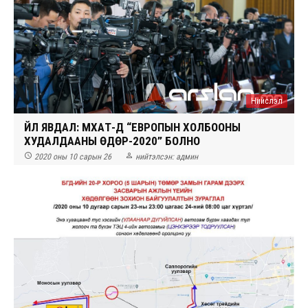
Нийслэл
ҮЙЛ ЯВДАЛ: МҮХАҮТ-Д “ЕВРОПЫН ХОЛБООНЫ
ХУДАЛДААНЫ ӨДӨР-2020” БОЛНО


2020 оны 10 сарын 26
нийтэлсэн:
админ