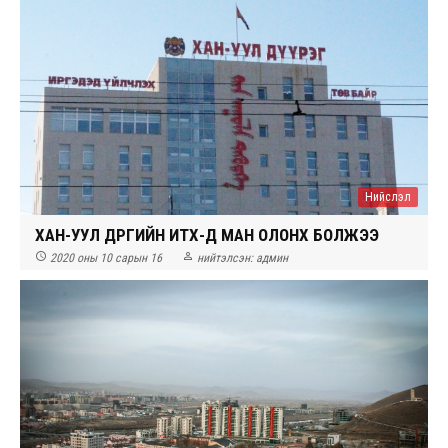
Нийслэл
ХАН-УУЛ ДҮҮРГИЙН ИТХ-Д МАН ОЛОНХ БОЛЖЭЭ


2020 оны 10 сарын 16
нийтэлсэн:
админ