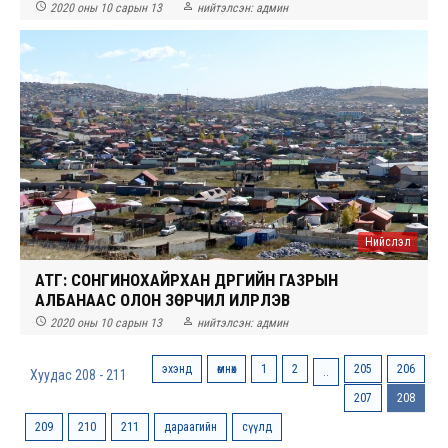


2020 оны 10 сарын 13
нийтэлсэн:
админ
Нийслэл
АТГ: СОНГИНОХАЙРХАН ДҮҮРГИЙН ГАЗРЫН
АЛБАНААС ОЛОН ЗӨРЧИЛ ИЛРҮҮЛЭВ


2020 оны 10 сарын 13
нийтэлсэн:
админ
эхэнд
өмнөх
1
2
205
206
..
Хуудас 208 - 211
207
208
209
210
211
дараагийн
сүүлд