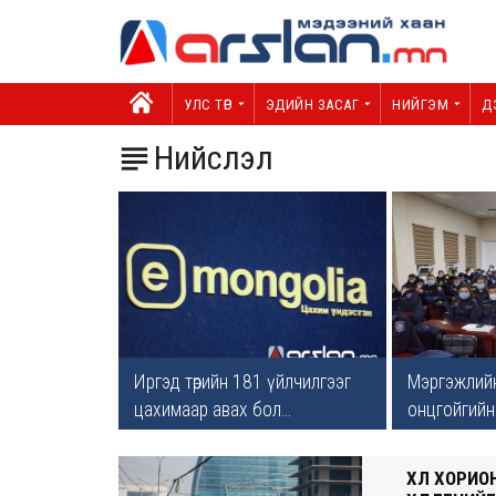
УЛС ТӨР
ЭДИЙН ЗАСАГ
НИЙГЭМ
Д
Нийслэл

Иргэд төрийн 181 үйлчилгээг
Мэргэжлийн
цахимаар авах бол...
онцгойгийн 
ХӨЛ ХОРИ