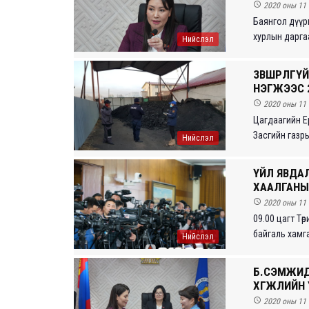

2020 оны 11 
Баянгол дүүрг
хурлын дарга
Нийслэл
ЗӨВШӨӨРӨЛ
НЭГЖЭЭС 

2020 оны 11 
Цагдаагийн Е
Засгийн газры
Нийслэл
ҮЙЛ ЯВДА
ХААЛГАНЫ 

2020 оны 11 
09.00 цагт Тө
байгаль хамгаа
Нийслэл
Б.СЭМЖИД
ХӨГЖЛИЙН

2020 оны 11 