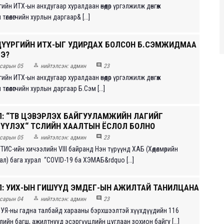
ийн ИТХ-ын анхдугаар хуралдаан өнөөдөр үргэлжилж дөнгөж
өлөөлөгчийн хурлын даргаар& [...]
ДҮҮРГИЙН ИТХ-ЫГ УДИРДАХ БОЛСОН Б.СЭМЖИДМАА
БЭ?


сарын 05
нийтэлсэн:
админ
23
ийн ИТХ-ын анхдугаар хуралдаан өнөөдөр үргэлжилж дөнгөж
өлөөлөгчийн хурлын даргаар Б.Сэм [...]
Л: “ТӨВ ЦЭВЭРЛЭХ БАЙГУУЛАМЖИЙН ЛАГИЙГ
ҮҮЛЭХ“ ТӨСЛИЙН ХААЛТЫН ЁСЛОЛ БОЛНО


сарын 05
нийтэлсэн:
админ
23
ТИС-ийн хичээлийн VIII байранд Нэн түрүүнд ХАБ (Хөдөлмөрийн
л) бага хурал “COVID-19 ба ХЭМАБ&rdquo [...]
Л: УИХ-ЫН ГИШҮҮД ЭМДЕГ-ЫН АЖИЛТАЙ ТАНИЛЦАНА


сарын 04
нийтэлсэн:
админ
23
ШУЯ-ны гадна талбайд харааны бэрхшээлтэй хүүхдүүдийн 116
лийн багш, ажилтнууд эсэргүүцлийн цуглаан зохион байгу [...]