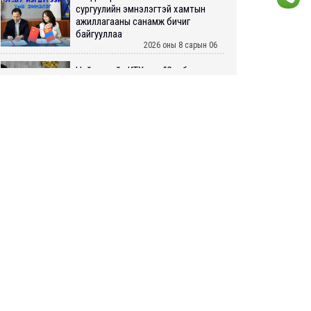
сургуулийн эмнэлэгтэй хамтын
ажиллагааны санамж бичиг
байгууллаа
2026 оны 8 сарын 06
Нийслэлийн ИТХ-аар “Сэлбэ
ухаалаг хот”, агаарын бохирдол
зэрэг асуудлыг хэлэлцэж байна
2026 оны 8 сарын 06
БИЧЛЭГ: Завьт эргүүлүүд голд
LIVE
живж байсан иргэнийг аврав
2026 оны 8 сарын 06
Нэгдүгээр хорооллын арын
автозамыг өнөөдөр 23:00 цагаас
хаана
2026 оны 8 сарын 06
Д.Амарбаясгалан: Шатахууны
хомдсол бол өөрөө төрийн