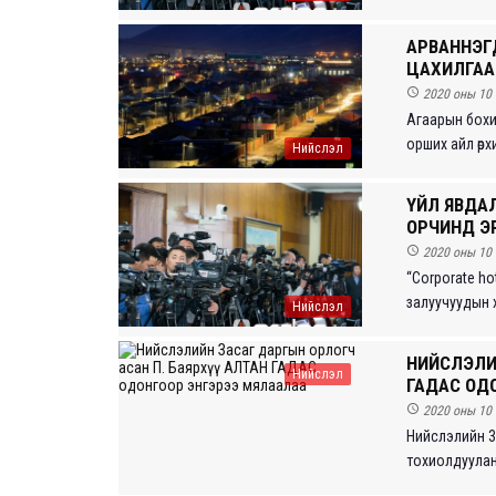
АРВАННЭГ
ЦАХИЛГААН

2020 оны 10 
Агаарын бохи
орших айл өрх
Нийслэл
ҮЙЛ ЯВДАЛ
ОРЧИНД ЭР

2020 оны 10 
“Corporate h
залуучуудын х
Нийслэл
НИЙСЛЭЛИ
Нийслэл
ГАДАС ОД

2020 оны 10 
Нийслэлийн 38
тохиолдуулан ө