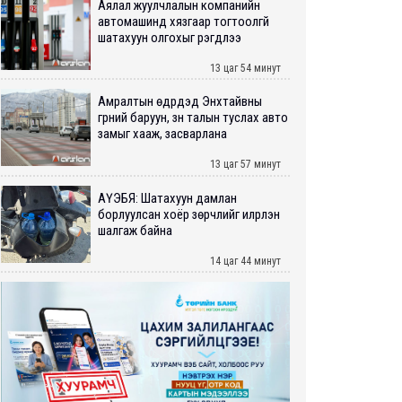
Аялал жуулчлалын компанийн
автомашинд хязгаар тогтоолгүй
шатахуун олгохыг үүрэгдлээ
13 цаг 54 минут
Амралтын өдрүүдэд Энхтайвны
гүүрний баруун, зүүн талын туслах авто
замыг хааж, засварлана
13 цаг 57 минут
АҮЭБЯ: Шатахуун дамлан
борлуулсан хоёр зөрчлийг илрүүлэн
шалгаж байна
14 цаг 44 минут