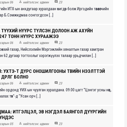


сарын 06
нийтэлсэн:
админ
23
ийн ИТХ-ын анхдугаар хуралдаан өчигдөр болж Иргэдийн төлөөлөгчийн
ар Б.Сэмжидмаа сонгогдсон [...]
ГҮЙ ТҮҮХИЙ НҮҮРС ТҮЛСЭН ДОЛООН АЖ АХУЙН
247 ТОНН НҮҮРС ХУРААЖЭЭ


сарын 06
нийтэлсэн:
админ
23
рөнхий газар, Нийслэлийн Мэргэжлийн хяналтын газар хамтран
н 62 дугаар тогтоолыг хэрэгжүүлэх талаар урьдчилан [...]
Л: УХТЭ-Т ДҮРС ОНОШИЛГООНЫ ТӨВИЙН НЭЭЛТТЭЙ
ӨДӨРЛӨГ БОЛНО


сарын 06
нийтэлсэн:
админ
23
рийн ордонд УИХ-ын чуулган хуралдана. 09.00 цагт “Цэнгэг усны нөөц,
лах төв”-д “Усан орч [...]
МАА: ИТГЭЛЦЭЛ, ЭВ НЭГДЭЛ БАЯНГОЛ ДҮҮРГИЙН
 ҮНДЭС


сарын 05
нийтэлсэн:
админ
23