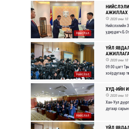
НИЙСЛЭЛИ
АЖИЛЛАХ 

2020 оны 10 
Нийслэлийн З
удирдагч Б.Отг
Нийслэл
ҮЙЛ ЯВДАЛ
АЖИЛЛАГА

2020 оны 10 
09.00 цагт Тө
хоёрдугаар тө
Нийслэл
ХУД-ИЙН 

2020 оны 10 
Хан-Уул дүүрг
дугаар сарын 
Нийслэл
ҮЙЛ ЯВДАЛ