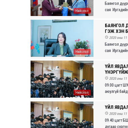
Баянгол дүүрг
сая Иргэдийн т
Нийслэл
БАЯНГОЛ 
ГЭЖ ХЭН 

2020 оны 11 
Баянгол дүүрг
сая Иргэдийн т
Нийслэл
ҮЙЛ ЯВДА
ҮНЭРГҮЙЖ

2020 оны 11 
09.00 цагт ШУ
аюулгүй байда
Нийслэл
ҮЙЛ ЯВДА

2020 оны 11 
09.40 цагт Б
дугаар сургуу