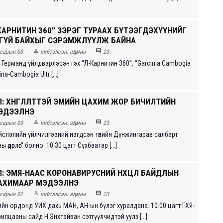
КАРНИТИН 360” ЗЭРЭГ ТУРААХ БҮТЭЭГДЭХҮҮНИЙГ
ГҮЙ БАЙХЫГ СЭРЭМЖЛҮҮЛЖ БАЙНА


сарын 03
нийтэлсэн:
админ
23
Германд үйлдвэрлэсэн гэх “Л-Карнитин 360”, “Garcinia Cambogia
ina-Cambogia Ultr [...]
: ХӨНГӨЛӨЛТТЭЙ ЭМИЙН ЦАХИМ ЖОР БИЧИЛТИЙН
ЭДЭЭЛНЭ


сарын 03
нийтэлсэн:
админ
23
ийслэлийн үйлчилгээний нэгдсэн төвийн Дүнжингарав салбарт
өдөрлөг” болно. 10.30 цагт Сүхбаатар [...]
: ЭМЯ-НААС КОРОНАВИРУСНИЙ НӨХЦӨЛ БАЙДЛЫН
АХИМААР МЭДЭЭЛНЭ


сарын 02
нийтэлсэн:
админ
23
рийн ордонд УИХ дахь МАН, АН-ын бүлэг хуралдана. 10.00 цагт ГХЯ-
илцааны сайд Н.Энхтайван сэтгүүлчидтэй уулз [...]