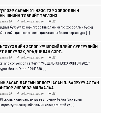
ДҮГЭЭР САРЫН 01-НЭЭС ГЭР ХОРООЛЛЫН
Ы ШӨНИЙН ТӨЛБӨРИЙГ ТЭГЛЭНЭ


сарын 30
нийтэлсэн:
админ
23
рдлыг бууруулах зорилгоор Нийслэлийн гэр хорооллын бүсэд
ийн шөнийн цагт хэрэглэсэн цахилгааны болон сэргээгдэх [...]
: “ХҮҮХДИЙН ЭСРЭГ ХҮЧИРХИЙЛЛИЙГ СУРГУУЛИЙН
Т ИЛРҮҮЛЭХ, УРЬДЧИЛАН СЭРГ...


сарын 30
нийтэлсэн:
админ
23
otel and convention center”-т “МОДЕЛЬ ЮНЕСКО МОНГОЛ 2020”
урал болно. Утас: 99949838 [...]
ЙН ЗАСАГ ДАРГЫН ОРЛОГЧ АСАН П. БАЯРХҮҮ АЛТАН
ОНГООР ЭНГЭРЭЭ МЯЛААЛАА


сарын 29
нийтэлсэн:
админ
23
1 жилийн ойн баярын өдөр өнөөдөр тохиож байна. Энэ өдрийг
нгөрсөн хугацаанд нийслэлийн хөгжилд үнэтэй ху [...]