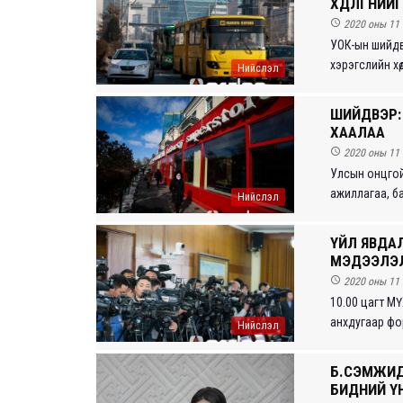
ХӨДӨЛГӨӨНИ

2020 оны 11 
УОК-ын шийдв
хэрэгслийн хөд
Нийслэл
ШИЙДВЭР:
ХААЛАА

2020 оны 11 
Улсын онцгой
ажиллагаа, ба
Нийслэл
ҮЙЛ ЯВДА
МЭДЭЭЛЭЛ

2020 оны 11 
10.00 цагт М
анхдугаар фор
Нийслэл
Б.СЭМЖИД
БИДНИЙ Ү