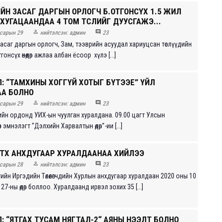
ЙН ЗАСАГ ДАРГЫН ОРЛОГЧ Б.ОТГОНСҮХ 1.5 ЖИЛ
ХУГАЦААНДАА 4 ТОМ ТӨСЛИЙГ ДУУСГАЖЭ...


сарын 29
нийтэлсэн:
админ
23
асаг даргын орлогч, Зам, тээврийн асуудал хариуцсан төслүүдийн
онсүх өнөөдөр ажлаа албан ёсоор хүлэ [...]
: “ТАМХИНЫ ХОГГҮЙ ХОТЫГ БҮТЭЭЕ” ҮЙЛ
А БОЛНО


сарын 29
нийтэлсэн:
админ
23
рийн ордонд УИХ-ын чуулган хуралдана. 09.00 цагт Улсын
в эмнэлэгт “Дэлхийн Харвалтын өдөр”-ии [...]
ИТХ АНХДУГААР ХУРАЛДААНАА ХИЙЛЭЭ


сарын 28
нийтэлсэн:
админ
23
ийн Иргэдийн Төлөөлөгчдийн Хурлын анхдугаар хуралдаан 2020 оны 10
27-ны өдөр боллоо. Хуралдаанд ирвэл зохих 35 [...]
: “ЯТГАХ ТУСАМ НЯГТАЛ-2“ АЯНЫ НЭЭЛТ БОЛНО