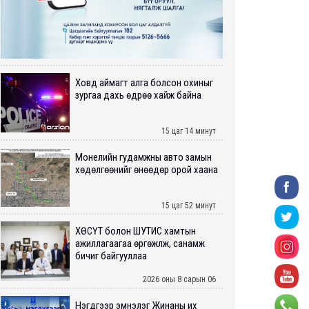
Ховд аймагт алга болсон охиныг
зургаа дахь өдрөө хайж байна
15 цаг 14 минут
Монелийн гудамжны авто замын
хөдөлгөөнийг өнөөдөр орой хаана
15 цаг 52 минут
ХӨСҮТ болон ШУТИС хамтын
ажиллагаагаа өргөжүүлж, санамж
бичиг байгууллаа
2026 оны 8 сарын 06
Нэгдүгээр эмнэлэг Жинаны их