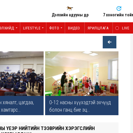
Дэлхийн адууны өдөр
7 хоногийн той
ЭЛХИЙД
LIFESTYLE
ФОТО
ВИДЕО
ЯРИЛЦЛАГА
LIVE
 хяналт, цагдаа,
0-12 насны хүүхэдтэй эхчүүд
хамтарс...
болон ганц бие эц...
ОНЫ ҮЕЭР НИЙТИЙН ТЭЭВРИЙН ХЭРЭГСЛИЙН