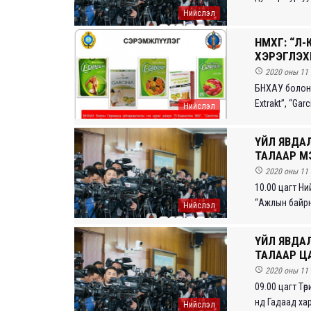
Нийслэл
НМХГ: “Л-
ХЭРЭГЛЭХ

2020 оны 11 
БНХАУ болон 
Extrakt”, “Garc
Нийслэл
ҮЙЛ ЯВДАЛ
ТАЛААР М

2020 оны 11 
10.00 цагт Н
“Ажлын байрны 
Нийслэл
ҮЙЛ ЯВДАЛ
ТАЛААР Ц

2020 оны 11 
09.00 цагт Тө
нд Гадаад хар
Нийслэл