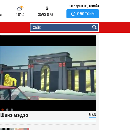
08 сарын 08,
Бямба

ӨНӨӨДӨР ТОЙМ
м
18°C
3593.87
₮
Шинэ мэдээ
БҮГД