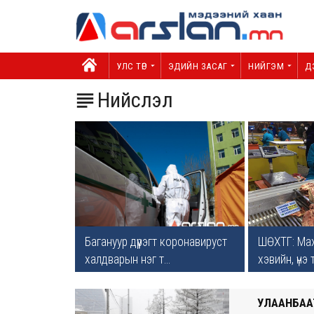
УЛС ТӨР
ЭДИЙН ЗАСАГ
НИЙГЭМ
Д
Нийслэл

Багануур дүүрэгт коронавируст
ШӨХТГ: Мах
халдварын нэг т...
хэвийн, үнэ 
УЛААНБААТ