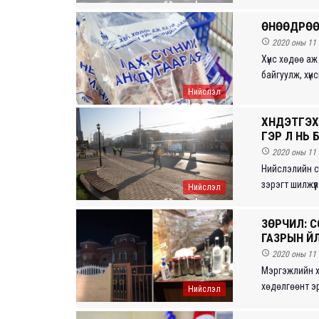
ӨНӨӨДРӨӨ

2020 оны 11 
Хүнс хөдөө аж
байгуулж, хүнсн
Нийслэл
ХҮНДЭТГЭХ 
ГЭР ЛҮҮ Н

2020 оны 11 
Нийслэлийн сэ
зэрэгт шилжүүл
Нийслэл
ЗӨРЧИЛ: ​
ГАЗРЫН Ү

2020 оны 11 
Мэргэжлийн х
хөдөлгөөнт эрг
Нийслэл