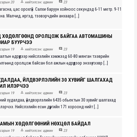


сарын 20
нийтэлсэн:
админ
23
багасна, цас орохгүй. Салхи баруун хойноос секундэд 6-11 метр. 9-11
йна. Малчид, иргэд, тээвэрчдийн анхаара [...]
 ХӨДӨЛГӨӨНД ОРОЛЦОЖ БАЙГАА АВТОМАШИНЫ
ВИАР БУУРЧЭЭ


сарын 19
нийтэлсэн:
админ
23
алтын өдрүүдээр нийслэлийн хэмжээд 60-80 мянган тээврийн
лгөөнд оролцож байсан бол ажлын өдрүүдээр энэхүү тээвр [...]
УДАЛДАА, ҮЙЛДВЭРЛЭЛИЙН 30 ХУВИЙГ ШАЛГАХАД
ЧИЛ ИЛЭРЧЭЭ


сарын 19
нийтэлсэн:
админ
23
сний худалдаа, үйлдвэрлэлийн 6435 обьектын 30 хувийг шалгахад
лэрчээ. Нийслэлийн есөн дүүргийн 171 хороонд нийт [...]
 ЗАМЫН ХӨДӨЛГӨӨНИЙ НӨХЦӨЛ БАЙДАЛ


сарын 19
нийтэлсэн:
админ
23