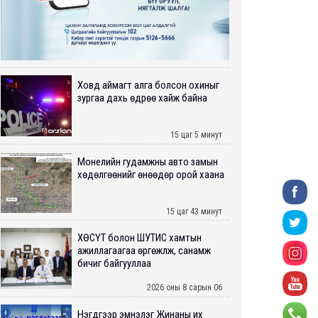
Ховд аймагт алга болсон охиныг
зургаа дахь өдрөө хайж байна
15 цаг 5 минут
Монелийн гудамжны авто замын
хөдөлгөөнийг өнөөдөр орой хаана
15 цаг 43 минут
ХӨСҮТ болон ШУТИС хамтын
ажиллагаагаа өргөжүүлж, санамж
бичиг байгууллаа
2026 оны 8 сарын 06
Нэгдүгээр эмнэлэг Жинаны их