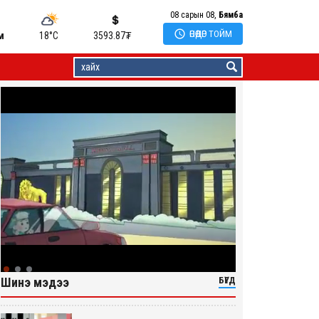
08 сарын 08,
Бямба

ӨНӨӨДӨР ТОЙМ
м
18°C
3593.87
₮
Шинэ мэдээ
БҮГД