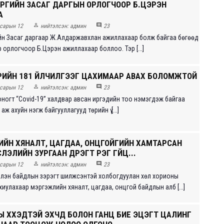
ҮҮРГИЙН ЗАСАГ ДАРГЫН ОРЛОГЧООР Б.ЦЭРЭН
А


сарын 12
нийтэлсэн:
админ
23
гийн Засаг даргаар Ж.Алдаржавхлан ажиллахаар болж байгаа бөгөөд
ээр орлогчоор Б.Цэрэн ажиллахаар боллоо. Тэр [...]
РИЙН 181 ҮЙЛЧИЛГЭЭГ ЦАХИМААР АВАХ БОЛОМЖТОЙ


сарын 12
нийтэлсэн:
админ
23
хоногт “Covid-19” халдвар авсан иргэдийн тоо нэмэгдэж байгаа
аж ахуйн нэгж байгууллагууд төрийн ү [...]
ЙН ХЯНАЛТ, ЦАГДАА, ОНЦГОЙГИЙН ХАМТАРСАН
СЛЭЛИЙН ЗУРГААН ДҮҮРЭГТ ҮҮРЭГ ГҮЙЦ...


сарын 12
нийтэлсэн:
админ
23
бэлэн байдлын зэрэгт шилжсэнтэй холбогдуулан хөл хорионы
иулахаар мэргэжлийн хяналт, цагдаа, онцгой байдлын алб [...]
Ы ХҮҮХЭДТЭЙ ЭХЧҮҮД БОЛОН ГАНЦ БИЕ ЭЦЭГТ ЦАЛИНГ