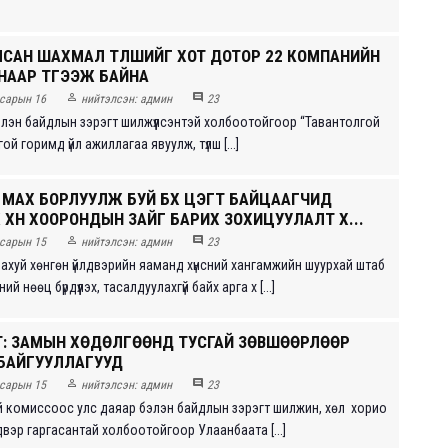
САН ШАХМАЛ ТҮЛШИЙГ ХОТ ДОТОР 22 КОМПАНИЙН
НААР ТҮГЭЭЖ БАЙНА


сарын 16
нийтэлсэн:
админ
23
бэлэн байдлын зэрэгт шилжүүлсэнтэй холбоотойгоор “Тавантолгой
ой горимд үйл ажиллагаа явуулж, түлш [...]
 МАХ БОРЛУУЛЖ БУЙ БҮХ ЦЭГТ БАЙЦААГЧИД
ХҮН ХООРОНДЫН ЗАЙГ БАРИХ ЗОХИЦУУЛАЛТ Х...


сарын 15
нийтэлсэн:
админ
23
 ахуй хөнгөн үйлдвэрийн яаманд хүнсний хангамжийн шуурхай штаб
ий нөөц бүрдүүлэх, тасалдуулахгүй байх арга х [...]
: ЗАМЫН ХӨДӨЛГӨӨНД ТУСГАЙ ЗӨВШӨӨРЛӨӨР
БАЙГУУЛЛАГУУД


сарын 15
нийтэлсэн:
админ
23
 комиссоос улс даяар бэлэн байдлын зэрэгт шилжин, хөл хорио
вэр гаргасантай холбоотойгоор Улаанбаата [...]