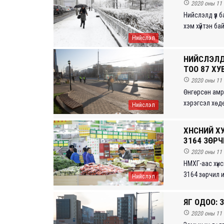

2020 оны 11 
Нийслэлд үүл 
хэм хүйтэн ба
Нийслэл
НИЙСЛЭЛД
ТОО 87 ХУ

2020 оны 11 
Өнгөрсөн амр
хэрэгсэл хөдө
Нийслэл
ХҮНСНИЙ Х
3164 ЗӨР

2020 оны 11 
НМХГ-аас хүн
3164 зөрчил и
Нийслэл
ЯГ ОДОО:

2020 оны 11 