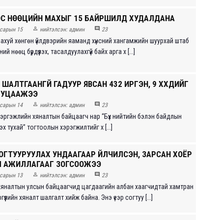
С НӨӨЦИЙН МАХЫГ 15 БАЙРШИЛД ХУДАЛДАНА


сарын 15
нийтэлсэн:
админ
23
 ахуй хөнгөн үйлдвэрийн яаманд хүнсний хангамжийн шуурхай штаб
ий нөөц бүрдүүлэх, тасалдуулахгүй байх арга х [...]
ШАЛТГААНГҮЙ ГАДУУР ЯВСАН 432 ИРГЭН, 9 ХҮҮХДИЙГ
Ь БУЦААЖЭЭ


сарын 14
нийтэлсэн:
админ
23
ргэжлийн хяналтын байцаагч нар “Бүх нийтийн бэлэн байдлын
эх тухай” тогтоолын хэрэгжилтийг х [...]
СОГТУУРУУЛАХ УНДААГААР ҮЙЛЧИЛСЭН, ЗАРСАН ХОЁР
ЙЛ АЖИЛЛАГААГ ЗОГСООЖЭЭ


сарын 13
нийтэлсэн:
админ
23
яналтын улсын байцаагчид цагдаагийн албан хаагчидтай хамтран
үүлийн хяналт шалгалт хийж байна. Энэ үеэр согтуу [...]