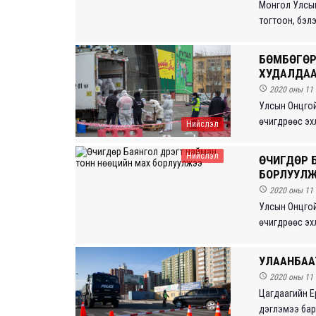
Монгол Улсын
тогтоон, бэлэ
БӨМБӨГӨР
ХУДАЛДА

2020 оны 11 
Улсын Онцгой
өчигдрөөс эхл
Нийслэл
Нийслэл
ӨЧИГДӨР Б
БОРЛУУЛ

2020 оны 11 
Улсын Онцгой
өчигдрөөс эхл
УЛААНБАА

2020 оны 11 
Цагдаагийн Е
дэглэмээ бари