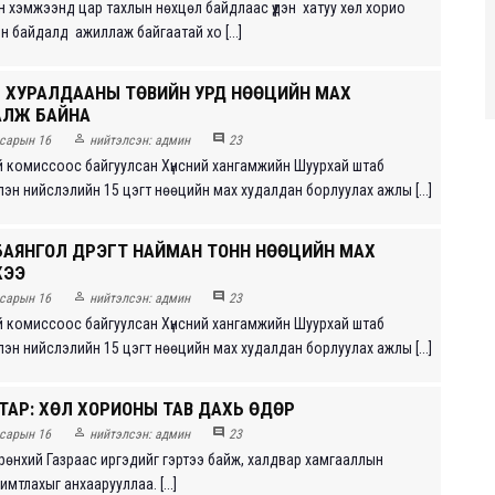
 хэмжээнд цар тахлын нөхцөл байдлаас үүдэн хатуу хөл хорио
н байдалд ажиллаж байгаатай хо [...]
 ХУРАЛДААНЫ ТӨВИЙН УРД НӨӨЦИЙН МАХ
АЛЖ БАЙНА


сарын 16
нийтэлсэн:
админ
23
 комиссоос байгуулсан Хүнсний хангамжийн Шуурхай штаб
эн нийслэлийн 15 цэгт нөөцийн мах худалдан борлуулах ажлы [...]
АЯНГОЛ ДҮҮРЭГТ НАЙМАН ТОНН НӨӨЦИЙН МАХ
ЖЭЭ


сарын 16
нийтэлсэн:
админ
23
 комиссоос байгуулсан Хүнсний хангамжийн Шуурхай штаб
эн нийслэлийн 15 цэгт нөөцийн мах худалдан борлуулах ажлы [...]
ТАР: ХӨЛ ХОРИОНЫ ТАВ ДАХЬ ӨДӨР


сарын 16
нийтэлсэн:
админ
23
рөнхий Газраас иргэдийг гэртээ байж, халдвар хамгааллын
мтлахыг анхаарууллаа. [...]