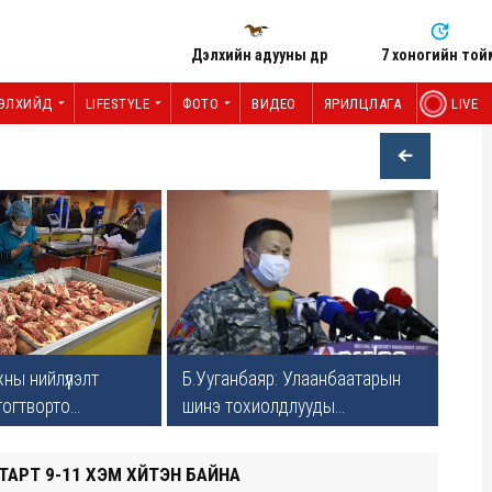
Дэлхийн адууны өдөр
7 хоногийн той
ЭЛХИЙД
LIFESTYLE
ФОТО
ВИДЕО
ЯРИЛЦЛАГА
LIVE
ны нийлүүлэлт
​Б.Ууганбаяр: Улаанбаатарын
тогтворто...
шинэ тохиолдлууды...
АРТ 9-11 ХЭМ ХҮЙТЭН БАЙНА