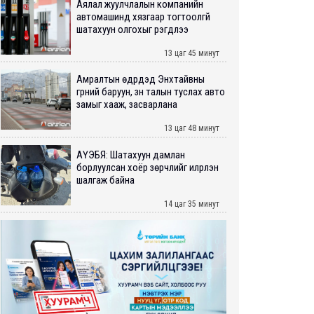
Аялал жуулчлалын компанийн
автомашинд хязгаар тогтоолгүй
шатахуун олгохыг үүрэгдлээ
13 цаг 45 минут
Амралтын өдрүүдэд Энхтайвны
гүүрний баруун, зүүн талын туслах авто
замыг хааж, засварлана
13 цаг 48 минут
АҮЭБЯ: Шатахуун дамлан
борлуулсан хоёр зөрчлийг илрүүлэн
шалгаж байна
14 цаг 35 минут