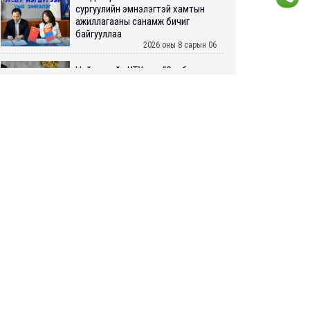
сургуулийн эмнэлэгтэй хамтын
ажиллагааны санамж бичиг
байгууллаа
2026 оны 8 сарын 06
Нийслэлийн ИТХ-аар “Сэлбэ
ухаалаг хот”, агаарын бохирдол
зэрэг асуудлыг хэлэлцэж байна
2026 оны 8 сарын 06
БИЧЛЭГ: Завьт эргүүлүүд голд
LIVE
живж байсан иргэнийг аврав
2026 оны 8 сарын 06
Нэгдүгээр хорооллын арын
автозамыг өнөөдөр 23:00 цагаас
хаана
2026 оны 8 сарын 06
Д.Амарбаясгалан: Шатахууны
хомдсол бол өөрөө төрийн