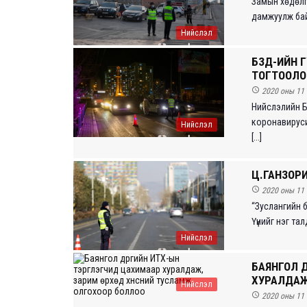
Замын хөдөлг
дамжуулж байна
Нийслэл
БЗД-ИЙН 
ТОГТООЛО

2020 оны 11 
Нийслэлийн Ба
коронавируси
Нийслэл
[...]
Ц.ГАНЗОР

2020 оны 11 
“Зуслангийн 
Үүнийг нэг тал
Нийслэл
БАЯНГОЛ Д
ХУРАЛДАЖ
Нийслэл

2020 оны 11 