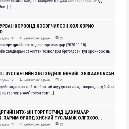
өөний нөхцөл байдал Тээврийн цагдаагийн албанаас ШУУД
. [...]
ГУРВАН ХОРООНД ХЭСЭГЧИЛСЭН ХӨЛ ХОРИО
О


сарын 19
нийтэлсэн:
админ
23
янзүрх дүүргийн нутаг дэвсгэрт өчигдөр (2020.11.18)
йн халдварын сэжигтэй тохиолдол бүртгэгдсэн тул оройноос нь
ИГ: ЗУСЛАНГИЙН ХӨЛ ХӨДӨЛГӨӨНИЙГ ХЯЗГААРЛАСАН


сарын 17
нийтэлсэн:
админ
23
бүсийн хөдөлгөөнтэй холбоотой асуудлаар иргэд төөрөлдөөд байна.
д нь гаргаж өгөөч” гэсэн сэтг [...]
ҮҮРГИЙН ИТХ-ЫН ТЭРГҮҮЛЭГЧИД ЦАХИМААР
, ЗАРИМ ӨРХӨД ХҮНСНИЙ ТУСЛАМЖ ОЛГОХОО...


сарын 17
нийтэлсэн:
админ
23