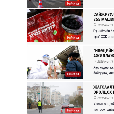
Нийслэл
САЙЖРУУЛ
255 МАШИ

2020 оны 11 
Бүх нийтийн 
түлш” ХХК онцг
Нийслэл
“НӨӨЦИЙН
АЖИЛЛАЖ 

2020 оны 11 
Хүнс хөдөө аж
байгуулж, хүнсн
Нийслэл
ЖАГСААЛТ
ОРОЛЦОХ 

2020 оны 11 
Улсын онцгой
тогтоох шийд
Нийслэл