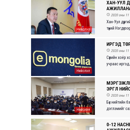
ХАН-УУЛ Д
АЖИЛЛАН

2020 оны 11 
Хан-Уул дүүр
түүний Нэгдүг
Нийслэл
ИРГЭД ТӨ

2020 оны 11 
Сүүлийн хоёр 
учраас иргэд, 
Нийслэл
МЭРГЭЖЛИ
ЭРГҮҮЛ НИЙ

2020 оны 11 
Бүх нийтийн 
дэглэмийг сах
Нийслэл
0-12 НАСН