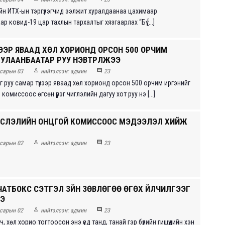
ийн ИТХ-ын тэргүүлэгчид ээлжит хуралдаанаа цахимаар
ар ковид-19 цар тахлын тархалтыг хязгаарлах “Бү [...]
ХЭЭР ЯВААД ХӨЛ ХОРИОНД ОРСОН 500 ОРЧИМ
УЛААНБААТАР РУУ НЭВТРҮҮЛЖЭЭ


сарын 03
нийтэлсэн:
админ
23
 руу самар түүхээр яваад хөл хорионд орсон 500 орчим иргэнийг
комиссоос өгсөн үүрэг чиглэлийн дагуу хот руу нэ [...]
ЙСЛЭЛИЙН ОНЦГОЙ КОМИССООС МЭДЭЭЛЭЛ ХИЙЖ


сарын 02
нийтэлсэн:
админ
23
ЧАТБОКС СЭТГЭЛ ЗҮЙН ЗӨВЛӨГӨӨ ӨГӨХ ҮЙЛЧИЛГЭЭГ
ЭЭ


сарын 02
нийтэлсэн:
админ
23
ч, хөл хорио тогтоосон энэ үед танд, танай гэр бүлийн гишүүдийн хэн