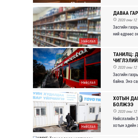
ДАВАА ГА

2020 оны 12 
Засгийн газр
ний өдрөөс эх
Нийслэл
ТАНИЛЦ: Д
ЧИГЛЭЛИЙ

2020 оны 12 
Засгийн газр
байна. Энэ сар
Нийслэл
ХОТЫН ДАР
БОЛЖЭЭ

2020 оны 12 
Нийслэлийн З
хотын эдийн з
Нийслэл