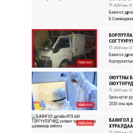

2020 оны 12 
Баянгол дүүрг
Б.Сэмжидмаад 
БОРЛУУЛА
СОГТУУРУ

2020 оны 12 
Баянгол дүүрг
борлуулалтын 
Нийслэл
ОЮУТНЫ Б
ОЮУТНУУ

2020 оны 12 
Орон нутаг р
2020 оны арв
Нийслэл
БАЯНГОЛ Д
Нийслэл
ХУРАЛДАА

2020 оны 12 