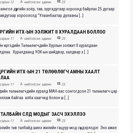


сарын 12
нийтэлсэн:
админ
23
янгол дүүргийн хоёр, тав, зургадугаар хороонд байрлах 25 дугаар
равдугаар хороололд “Улаанбаатар дулааны [...]
ҮҮРГИЙН ИТХ-ЫН ЭЭЛЖИТ II ХУРАЛДААН БОЛЛОО


сарын 11
нийтэлсэн:
админ
23
ийн иргэдийн Төлөөлөгчдийн Хурлын ээлжит II хуралдаан
длаа. Хуралдаанд УОК-ын шийдвэр, халдвар х [...]
ҮҮРГИЙН ИТХ-ЫН 21 ТӨЛӨӨЛӨГЧ АМНЫ ХААЛТ
АЛАА


сарын 11
нийтэлсэн:
админ
23
дийн төлөөлөгчдийн хуралд МАН-аас сонгогдсон 21 төлөөлөгч цар
иллаж байгаа алба хаагчид болон ш [...]
 ТАЛБАЙН СҮЛД МОДЫГ ЗАСЧ ЭХЭЛЛЭЭ


сарын 11
нийтэлсэн:
админ
23
лэлийн төв талбайд шинэ жилийн гацуур мод сүндэрлэдэг. Энэ ажил