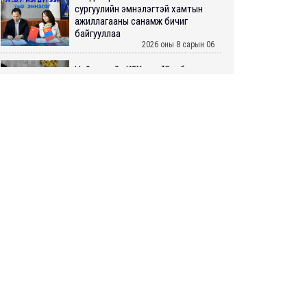
сургуулийн эмнэлэгтэй хамтын
ажиллагааны санамж бичиг
байгууллаа
2026 оны 8 сарын 06
Нийслэлийн ИТХ-аар “Сэлбэ
ухаалаг хот”, агаарын бохирдол
зэрэг асуудлыг хэлэлцэж байна
2026 оны 8 сарын 06
БИЧЛЭГ: Завьт эргүүлүүд голд
LIVE
живж байсан иргэнийг аврав
2026 оны 8 сарын 06
Нэгдүгээр хорооллын арын
автозамыг өнөөдөр 23:00 цагаас
хаана
2026 оны 8 сарын 06
Д.Амарбаясгалан: Шатахууны
хомдсол бол өөрөө төрийн