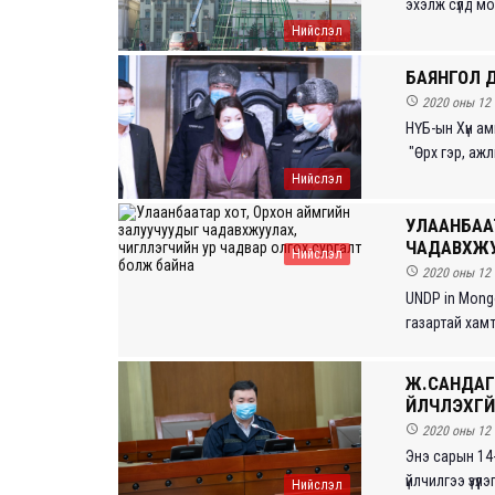
эхэлж сүлд мо
Нийслэл
БАЯНГОЛ Д

2020 оны 12 
НҮБ-ын Хүн а
"Өрх гэр, ажл
Нийслэл
УЛААНБАА
ЧАДАВХЖУУ
Нийслэл

2020 оны 12 
UNDP in Mong
газартай хамт
Ж.САНДАГ
ҮЙЛЧЛЭХГҮ

2020 оны 12 
Энэ сарын 14
үйлчилгээ үзүүл
Нийслэл