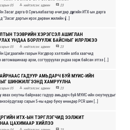


сарын 05
нийтэлсэн:
админ
23
ийн Засаг дарга Ө.Сумъяабаатар өчигдөр дүүргийн ИТХ-ын дарга
"Засаг даргын ирэх дөрвөн жилийн ү [...]
ЛТЫН ТЭЭВРИЙН ХЭРЭГСЭЛ АШИГЛАН
УЛАХ УНДАА БОРЛУУЛЖ БАЙСНЫГ ИЛРҮҮЛЖЭЭ


сарын 05
нийтэлсэн:
админ
23
ийн Цагдаагийн газрын Нэгдүгээр хэлтсийн алба хаагчид
автомашинаар архи, согтууруулах ундаа зарж байсан этгээ [...]
АЙРНААС ГАДУУР АМЬДАРЧ БУЙ МУИС-ИЙН
ДЫГ ШИНЖИЛГЭЭНД ХАМРУУЛНА


сарын 05
нийтэлсэн:
админ
23
уу явах оюутны байрнаас гадуур амьдарч буй МУИС-ийн оюутнуудыг
анхоёрдугаар сарын 5-ны өдөр буюу өнөөдөр PCR шин [...]
ҮҮРГИЙН ИТХ-ЫН ТЭРГҮҮЛЭГЧИД ЭЭЛЖИТ
НАА ЦАХИМААР ХИЙЛЭЭ


сарын 04
нийтэлсэн:
админ
23