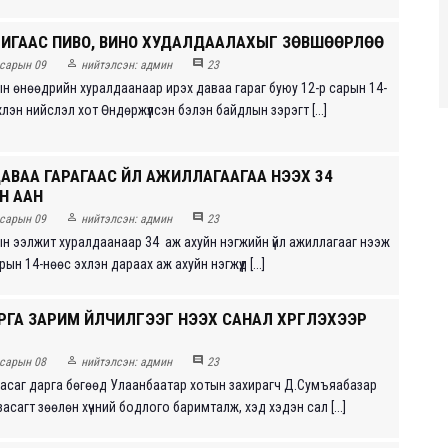
РИГААС ПИВО, ВИНО ХУДАЛДААЛАХЫГ ЗӨВШӨӨРЛӨӨ


сарын 09
нийтэлсэн:
админ
23
ын өнөөдрийн хуралдаанаар ирэх даваа гараг буюу 12-р сарын 14-
лэн нийслэл хот Өндөржүүлсэн бэлэн байдлын зэрэгт [...]
АВАА ГАРАГААС ҮЙЛ АЖИЛЛАГААГАА НЭЭХ 34
Н ААН


сарын 09
нийтэлсэн:
админ
23
ын ээлжит хуралдаанаар 34 аж ахуйн нэгжийн үйл ажиллагааг нээж
ын 14-нөөс эхлэн дараах аж ахуйн нэгжүүд [...]
ГА ЗАРИМ ҮЙЛЧИЛГЭЭГ НЭЭХ САНАЛ ХҮРГҮҮЛЭХЭЭР


сарын 08
нийтэлсэн:
админ
23
асаг дарга бөгөөд Улаанбаатар хотын захирагч Д.Сумъяабазар
асагт зөөлөн хүчний бодлого баримталж, хэд хэдэн сал [...]