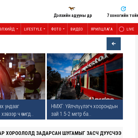
Дэлхийн адууны өдөр
7 хоногийн той
ЭЛХИЙД
LIFESTYLE
ФОТО
ВИДЕО
ЯРИЛЦЛАГА
LIVE
ах ундааг
НМХГ: Үйлчлүүлэгч хоорондын
хэвээр ч өчигд...
зай 1.5-2 метр ба...
АР ХОРООЛОЛД ЗАДАРСАН ШУГАМЫГ ЗАСЧ ДУУСЧЭЭ