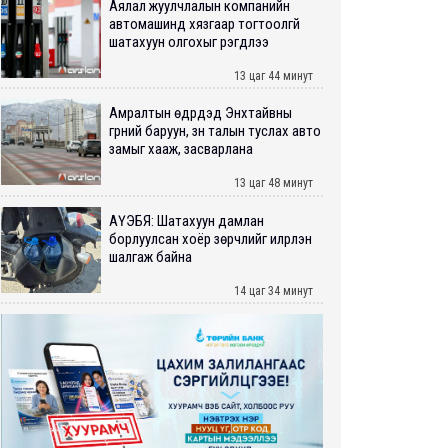
Аялал жуулчлалын компанийн
автомашинд хязгаар тогтоолгүй
шатахуун олгохыг үүрэгдлээ
13 цаг 44 минут
Амралтын өдрүүдэд Энхтайвны
гүүрний баруун, зүүн талын туслах авто
замыг хааж, засварлана
13 цаг 48 минут
АҮЭБЯ: Шатахуун дамлан
борлуулсан хоёр зөрчлийг илрүүлэн
шалгаж байна
14 цаг 34 минут