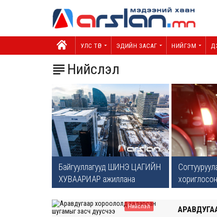
УЛС ТӨР
ЭДИЙН ЗАСАГ
НИЙГЭМ
Д
Нийслэл

Байгууллагууд ШИНЭ ЦАГИЙН
Согтууруул
ХУВААРИАР ажиллана
хориглосон 
Нийслэл
АРАВДУГА