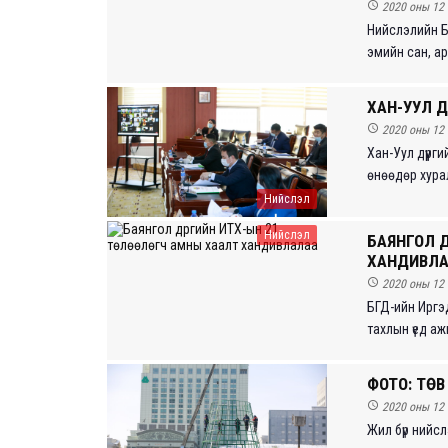

2020 оны 12 
Нийслэлийн Ба
эмийн сан, а
ХАН-УУЛ Д

2020 оны 12 
Хан-Уул дүүрг
өнөөдөр хурал
Нийслэл
Нийслэл
БАЯНГОЛ Д
ХАНДИВЛ

2020 оны 12 
БГД-ийн Иргэ
тахлын үед аж
ФОТО: ТӨВ

2020 оны 12 
Жил бүр нийс