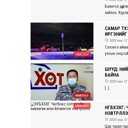
Баянгол дүүрг
хийлээ. Хурла
САМАР ТҮҮ
ИРГЭНИЙГ 

2020 оны 12 
Сэлэнгэ аймаг
улсын онцгой 
Нийслэл
ШУУД: НИ
БАЙНА

2020 оны 12 
[...]
Нийслэл
Нийслэл
НГБХЗХГ: 
НЭВТРҮҮЛЛ

2020 оны 12 
Цар тахал гар