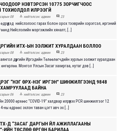
ВЧООДООР НЭВТЭРСЭН 10775 ЗОРЧИГЧООС
 ТОХИОЛДОЛ ИЛРЭЭГҮЙ


сарын 08
нийтэлсэн:
админ
23
өдрүүдэд нийслэлээс гарах болон орох тээврийн хэрэгсэл, иргэний
өөнд Нийслэлийн мэргэжлийн хяналт, [...]
ДҮҮРГИЙН ИТХ-ЫН ЭЭЛЖИТ ХУРАЛДААН БОЛЛОО


сарын 08
нийтэлсэн:
админ
23
аянгол дүүргийн Иргэдийн Төлөөлөгчдийн хурлын ээлжит хуралдаан
өнгөрлөө. Монгол Улсын Засаг захиргаа, нутаг дэв [...]
ҮҮРЭГ “НЭГ ӨРХ-НЭГ ИРГЭН” ШИНЖИЛГЭЭНД 9848
 ХАМРУУЛААД БАЙНА


сарын 06
нийтэлсэн:
админ
23
ийн 20000 өрхөөс “COVID-19” халдвар илрүүлэх PCR шинжилгээг 12
4-ны өдрөөс эхлэн таван цэгт авч эх [...]
ИТХ-Д “ЗАСАГ ДАРГЫН ҮЙЛ АЖИЛЛАГААНЫ
”-ИЙН ТӨСЛӨӨ ӨРГӨН БАРИЛАА