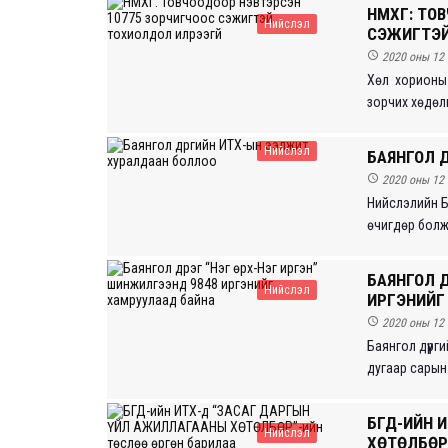
НМХГ: ТО
Нийслэл
СЭЖИГТЭЙ

2020 оны 12 
Хөл хорионы 
зорчих хөдөлг
Нийслэл
БАЯНГОЛ 

2020 оны 12 
Нийслэлийн Б
өчигдөр болж 
БАЯНГОЛ Д
Нийслэл
ИРГЭНИЙГ

2020 оны 12 
Баянгол дүүрг
дугаар сарын 
БГД-ИЙН 
Нийслэл
ХӨТӨЛБӨР