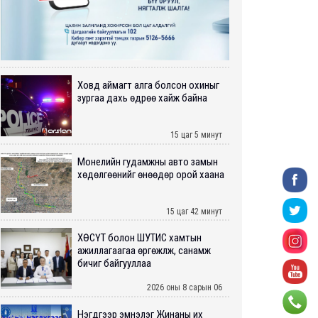
Ховд аймагт алга болсон охиныг
зургаа дахь өдрөө хайж байна
15 цаг 5 минут
Монелийн гудамжны авто замын
хөдөлгөөнийг өнөөдөр орой хаана
15 цаг 42 минут
ХӨСҮТ болон ШУТИС хамтын
ажиллагаагаа өргөжүүлж, санамж
бичиг байгууллаа
2026 оны 8 сарын 06
Нэгдүгээр эмнэлэг Жинаны их