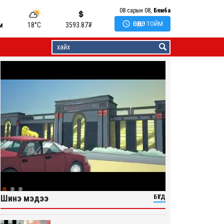
08 сарын 08,
Бямба

ӨНӨӨДӨР ТОЙМ
м
18°C
3593.87
₮
Шинэ мэдээ
БҮГД