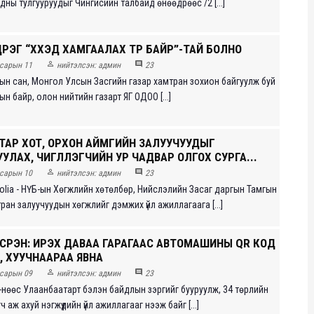
дны тулгууруудыг Чингисийн талбайд өнөөдрөөс /2 [...]
ҮҮРЭГ “ХҮҮХЭД ХАМГААЛАХ ТҮР БАЙР”-ТАЙ БОЛНО


сарын 11
нийтэлсэн:
админ
23
мын сан, Монгол Улсын Засгийн газар хамтран зохион байгуулж буй
ын байр, олон нийтийн газарт ЯГ ОДОО [...]
ТАР ХОТ, ОРХОН АЙМГИЙН ЗАЛУУЧУУДЫГ
ЛАХ, ЧИГЛҮҮЛЭГЧИЙН УР ЧАДВАР ОЛГОХ СУРГА...


сарын 10
нийтэлсэн:
админ
23
olia - НҮБ-ын Хөгжлийн хөтөлбөр, Нийслэлийн Засаг даргын Тамгын
ран залуучуудын хөгжлийг дэмжих үйл ажиллагаага [...]
СҮРЭН: ИРЭХ ДАВАА ГАРАГААС АВТОМАШИНЫ QR КОД
Й, ХУУЧНААРАА ЯВНА


сарын 09
нийтэлсэн:
админ
23
-нөөс Улаанбаатарт бэлэн байдлын зэргийг бууруулж, 34 төрлийн
эгч аж ахуй нэгжүүдийн үйл ажиллагааг нээж байг [...]