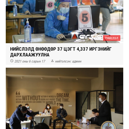
Нийслэл
НИЙСЛЭЛД ӨНӨӨДӨР 37 ЦЭГТ 4,337 ИРГЭНИЙГ
ДАРХЛААЖУУЛНА


2021 оны 6 сарын 17
нийтэлсэн:
админ