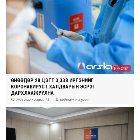
Нийслэл
ӨНӨӨДӨР 28 ЦЭГТ 3,338 ИРГЭНИЙГ
КОРОНАВИРУСТ ХАЛДВАРЫН ЭСРЭГ
ДАРХЛААЖУУЛНА


2021 оны 6 сарын 23
нийтэлсэн:
админ