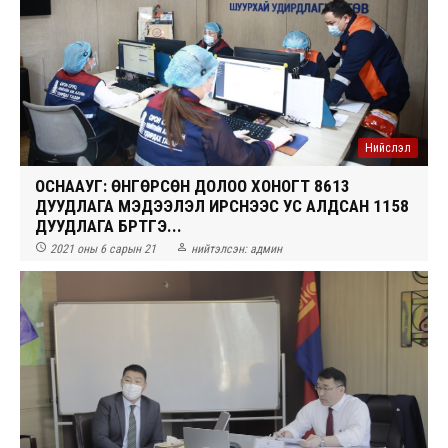
Нийслэл
ОСНААУГ: ӨНГӨРСӨН ДОЛОО ХОНОГТ 8613
ДУУДЛАГА МЭДЭЭЛЭЛ ИРСНЭЭС УС АЛДСАН 1158
ДУУДЛАГА БҮРТГЭ...


2021 оны 6 сарын 21
нийтэлсэн:
админ