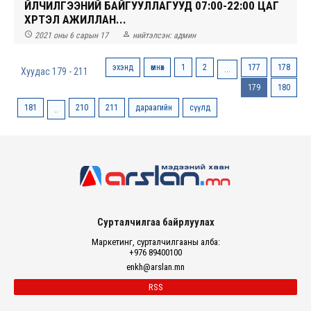
ҮЙЛЧИЛГЭЭНИЙ БАЙГУУЛЛАГУУД 07:00-22:00 ЦАГ
ХҮРТЭЛ АЖИЛЛАН...


2021 оны 6 сарын 17
нийтэлсэн:
админ
эхэнд
өмнөх
1
2
177
178
...
Хуудас 179 - 211
179
180
181
210
211
дараагийн
сүүлд
..
Сурталчилгаа байрлуулах
Маркетинг, сурталчилгааны алба:
+976 89400100
enkh@arslan.mn
RSS