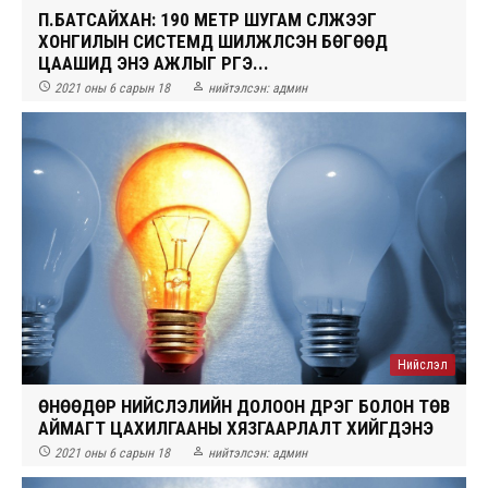
П.БАТСАЙХАН: 190 МЕТР ШУГАМ СҮЛЖЭЭГ
ХОНГИЛЫН СИСТЕМД ШИЛЖҮҮЛСЭН БӨГӨӨД
ЦААШИД ЭНЭ АЖЛЫГ ҮРГЭ...


2021 оны 6 сарын 18
нийтэлсэн:
админ
Нийслэл
ӨНӨӨДӨР НИЙСЛЭЛИЙН ДОЛООН ДҮҮРЭГ БОЛОН ТӨВ
АЙМАГТ ЦАХИЛГААНЫ ХЯЗГААРЛАЛТ ХИЙГДЭНЭ


2021 оны 6 сарын 18
нийтэлсэн:
админ