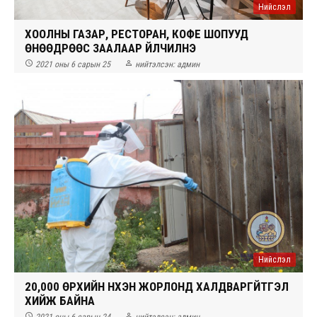
Нийслэл
ХООЛНЫ ГАЗАР, РЕСТОРАН, КОФЕ ШОПУУД
ӨНӨӨДРӨӨС ЗААЛААР ҮЙЛЧИЛНЭ


2021 оны 6 сарын 25
нийтэлсэн:
админ
Нийслэл
20,000 ӨРХИЙН НҮХЭН ЖОРЛОНД ХАЛДВАРГҮЙТГЭЛ
ХИЙЖ БАЙНА

