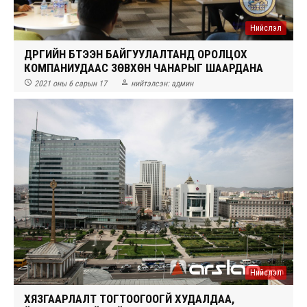
Нийслэл
ДҮҮРГИЙН БҮТЭЭН БАЙГУУЛАЛТАНД ОРОЛЦОХ
КОМПАНИУДААС ЗӨВХӨН ЧАНАРЫГ ШААРДАНА


2021 оны 6 сарын 17
нийтэлсэн:
админ
Нийслэл
ХЯЗГААРЛАЛТ ТОГТООГООГҮЙ ХУДАЛДАА,