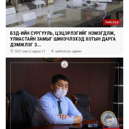
Нийслэл
БЗД-ИЙН СУРГУУЛЬ, ЦЭЦЭРЛЭГИЙГ НЭМЭГДҮҮЛЖ,
УЛИАСТАЙН ЗАМЫГ ШИНЭЧЛЭХЭД ХОТЫН ДАРГА
ДЭМЖЛЭГ ҮЗҮ...


2021 оны 6 сарын 21
нийтэлсэн:
админ