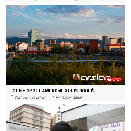
Нийслэл
ГОЛЫН ЭРЭГТ АМРАХЫГ ХОРИГЛООГҮЙ


2021 оны 6 сарын 21
нийтэлсэн:
админ