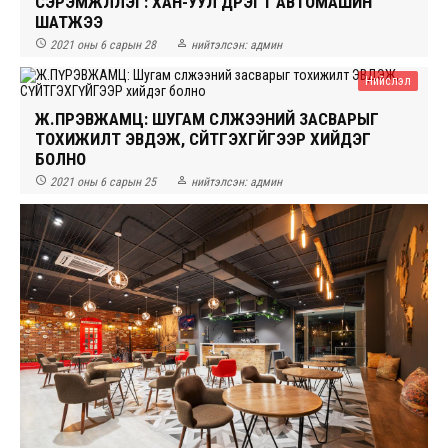
СЭРЭМЖЛҮҮЛЭГ: ХАН-УУЛ ДҮҮРЭГТ АВТОМАШИН
ШАТЖЭЭ


2021 оны 6 сарын 28
нийтэлсэн:
админ
Нийслэл
Ж.ПҮРЭВЖАМЦ: ШУГАМ СҮЛЖЭЭНИЙ ЗАСВАРЫГ
ТОХИЖИЛТ ЭВДЭЖ, СҮЙТГЭХГҮЙГЭЭР ХИЙДЭГ
БОЛНО


2021 оны 6 сарын 25
нийтэлсэн:
админ