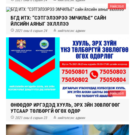
2021 оны 6 сарын 24
нийтэлсэн:
админ
Нийслэл
БГД ИТХ: “СЭТГЭЛЭЭРЭЭ ЭМЧИЛЬЕ” САЙН
ҮЙЛСИЙН АЯНЫГ ЭХЛҮҮЛЛЭЭ


2021 оны 6 сарын 24
нийтэлсэн:
админ
Нийслэл
ӨНӨӨДӨР ИРГЭДЭД ХУУЛЬ, ЭРХ ЗҮЙН ЗӨВЛӨГӨӨГ
УТСААР ТӨЛБӨРГҮЙ ӨГӨХ ӨДӨР


2021 оны 6 сарын 23
нийтэлсэн:
админ