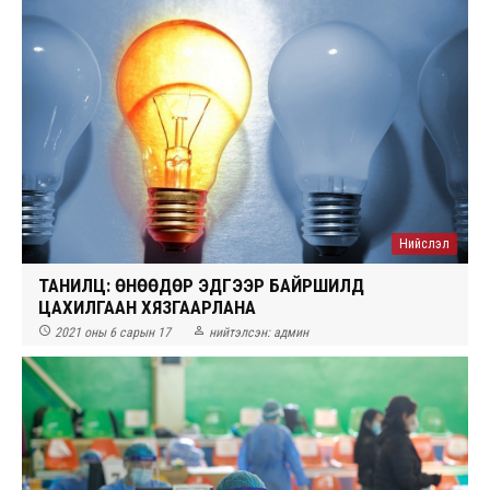
Нийслэл
ТАНИЛЦ: ӨНӨӨДӨР ЭДГЭЭР БАЙРШИЛД
ЦАХИЛГААН ХЯЗГААРЛАНА


2021 оны 6 сарын 17
нийтэлсэн:
админ