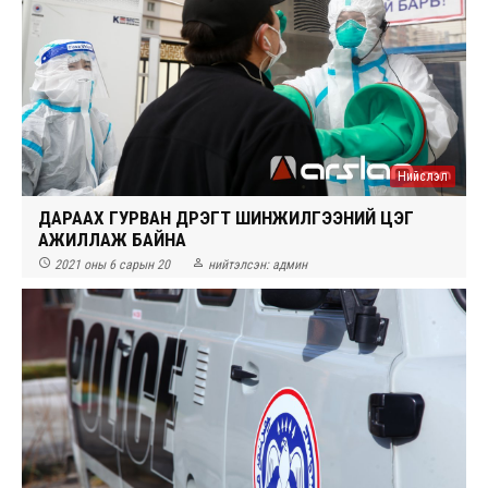
Нийслэл
ДАРААХ ГУРВАН ДҮҮРЭГТ ШИНЖИЛГЭЭНИЙ ЦЭГ
АЖИЛЛАЖ БАЙНА


2021 оны 6 сарын 20
нийтэлсэн:
админ