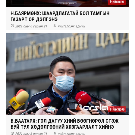
Нийслэл
Н.БАЯРМӨНХ: ШААРДЛАГАТАЙ БОЛ ТАМГЫН
ГАЗАРТ ОР ДЭЛГЭНЭ


2021 оны 6 сарын 21
нийтэлсэн:
админ
Нийслэл
Б.БААТАРХҮҮ: ГОЛ ДАГУУ ХҮНИЙ БӨӨГНӨРӨЛ ҮҮСГЭЖ
БУЙ ТУЛ ХӨДӨЛГӨӨНИЙ ХЯЗГААРЛАЛТ ХИЙНЭ


2021 оны 6 сарын 21
нийтэлсэн:
админ