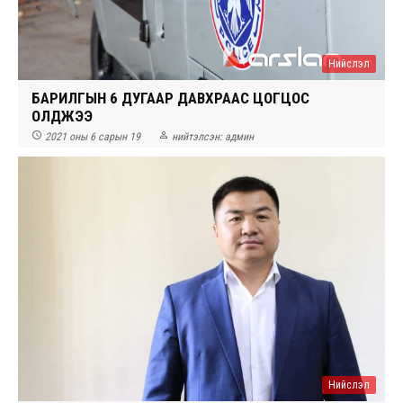
Нийслэл
БАРИЛГЫН 6 ДУГААР ДАВХРААС ЦОГЦОС
ОЛДЖЭЭ


2021 оны 6 сарын 19
нийтэлсэн:
админ
Нийслэл