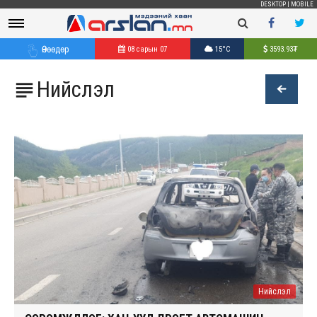
DESKTOP
|
MOBILE
Өнөөдөр
08 сарын 07
15°C
3593.93
₮
Нийслэл

Нийслэл