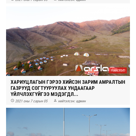
Нийслэл
ХАРИУЦЛАГЫН ГЭРЭЭ ХИЙСЭН ЗАРИМ АМРАЛТЫН
ГАЗРУУД СОГТУУРУУЛАХ УНДААГААР
ҮЙЛЧЛЭХГҮЙГЭЭ МЭДЭГДЛ...


2021 оны 7 сарын 05
нийтэлсэн:
админ