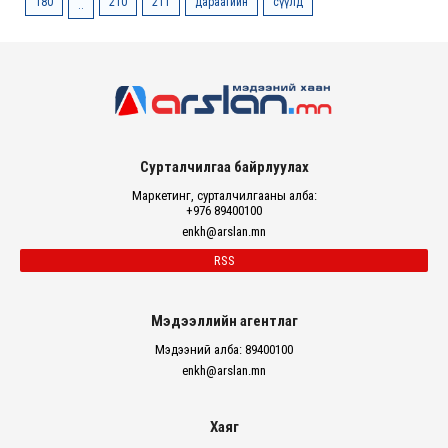
180
210
211
дараагийн
сүүлд
..
Сурталчилгаа байрлуулах
Маркетинг, сурталчилгааны алба:
+976 89400100
enkh@arslan.mn
RSS
Мэдээллийн агентлаг
Мэдээний алба: 89400100
enkh@arslan.mn
Хаяг