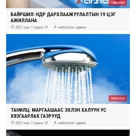
Нийслэл
БАЙРШИЛ: ӨНӨӨДӨР ДАРХЛААЖУУЛАЛТЫН 19 ЦЭГ
АЖИЛЛАНА


2021 оны 7 сарын 19
нийтэлсэн:
админ
Нийслэл
ТАНИЛЦ: МАРГААШААС ЭХЛЭН ХАЛУУН УС
ХЯЗГААРЛАХ ГАЗРУУД


2021 оны 7 сарын 18
нийтэлсэн:
админ