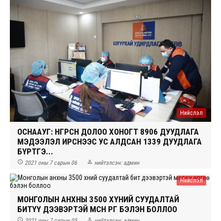
Нийслэл
ОСНААУГ: ӨНГӨРСӨН ДОЛОО ХОНОГТ 8906 ДУУДЛАГА
МЭДЭЭЛЭЛ ИРСНЭЭС УС АЛДСАН 1339 ДУУДЛАГА
БҮРТГЭ...


2021 оны 7 сарын 06
нийтэлсэн:
админ
Нийслэл
МОНГОЛЫН АНХНЫ 3500 ХҮНИЙ СУУДАЛТАЙ
БИТҮҮ ДЭЭВЭРТЭЙ МӨСӨН ӨРГӨӨ БЭЛЭН БОЛЛОО


2021 оны 7 сарын 05
нийтэлсэн:
админ