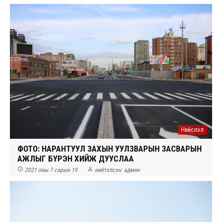
Нийслэл
ФОТО: НАРАНТУУЛ ЗАХЫН УУЛЗВАРЫН ЗАСВАРЫН
АЖЛЫГ БҮРЭН ХИЙЖ ДУУСЛАА


2021 оны 7 сарын 19
нийтэлсэн:
админ