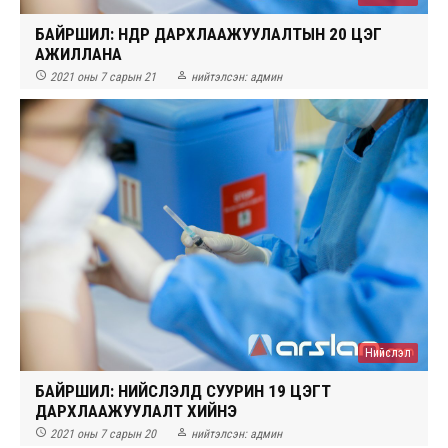
БАЙРШИЛ: ӨНӨӨДӨР ДАРХЛААЖУУЛАЛТЫН 20 ЦЭГ
АЖИЛЛАНА


2021 оны 7 сарын 21
нийтэлсэн:
админ
Нийслэл
БАЙРШИЛ: НИЙСЛЭЛД СУУРИН 19 ЦЭГТ
ДАРХЛААЖУУЛАЛТ ХИЙНЭ


2021 оны 7 сарын 20
нийтэлсэн:
админ