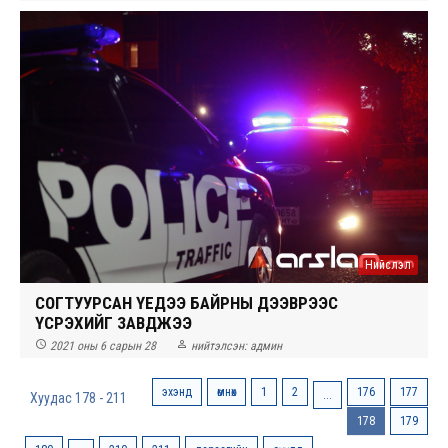
Нийслэл
СОГТУУРСАН ҮЕДЭЭ БАЙРНЫ ДЭЭВРЭЭС
ҮСРЭХИЙГ ЗАВДЖЭЭ


2021 оны 6 сарын 28
нийтэлсэн:
админ
эхэнд
өмнөх
1
2
176
177
...
Хуудас 178 - 211
178
179