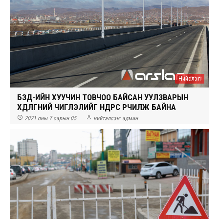
Нийслэл
БЗД-ИЙН ХУУЧИН ТОВЧОО БАЙСАН УУЛЗВАРЫН
ХӨДӨЛГӨӨНИЙ ЧИГЛЭЛИЙГ ӨНӨӨДРӨӨС ӨӨРЧИЛЖ БАЙНА


2021 оны 7 сарын 05
нийтэлсэн:
админ