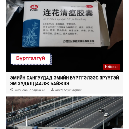
Нийслэл
ЭМИЙН САНГУУДАД ЭМИЙН БҮРТГЭЛЭЭС ЗӨРҮҮТЭЙ
ЭМ ХУДАЛДААЛЖ БАЙЖЭЭ


2021 оны 7 сарын 16
нийтэлсэн:
админ