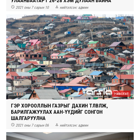
УЛААНБААТАРТ 26-28 ХЭМ ДУЛААН БАЙНА


2021 оны 7 сарын 10
нийтэлсэн:
админ
Нийслэл
ГЭР ХОРООЛЛЫН ГАЗРЫГ ДАХИН ТӨЛӨВЛӨЖ,
БАРИЛГАЖУУЛАХ ААН-ҮҮДИЙГ СОНГОН
ШАЛГАРУУЛНА


2021 оны 7 сарын 06
нийтэлсэн:
админ