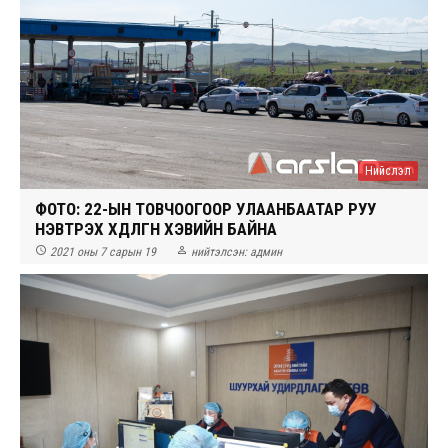
Нийслэл
ФОТО: 22-ЫН ТОВЧООГООР УЛААНБААТАР РУУ
НЭВТРЭХ ХӨДӨЛГӨӨН ХЭВИЙН БАЙНА


2021 оны 7 сарын 19
нийтэлсэн:
админ