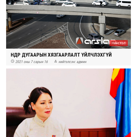
Нийслэл
ӨНӨӨДӨР ДУГААРЫН ХЯЗГААРЛАЛТ ҮЙЛЧЛЭХГҮЙ


2021 оны 7 сарын 16
нийтэлсэн:
админ