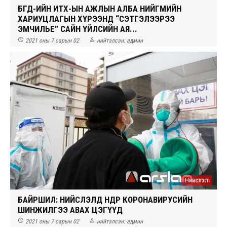
БГД-ИЙН ИТХ-ЫН АЖЛЫН АЛБА НИЙГМИЙН
ХАРИУЦЛАГЫН ХҮРЭЭНД “СЭТГЭЛЭЭРЭЭ
ЭМЧИЛЬЕ” САЙН ҮЙЛСИЙН АЯ...


2021 оны 7 сарын 02
нийтэлсэн:
админ
Нийслэл
БАЙРШИЛ: НИЙСЛЭЛД ӨНӨӨДӨР КОРОНАВИРУСИЙН
ШИНЖИЛГЭЭ АВАХ ЦЭГҮҮД


2021 оны 7 сарын 02
нийтэлсэн:
админ