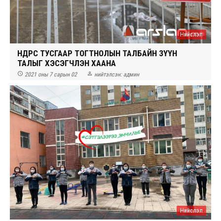
Нийслэл
ӨНӨӨДРӨӨС ТУСГААР ТОГТНОЛЫН ТАЛБАЙН ЗҮҮН
ТАЛЫГ ХЭСЭГЧЛЭН ХААНА


2021 оны 7 сарын 02
нийтэлсэн:
админ
Нийслэл