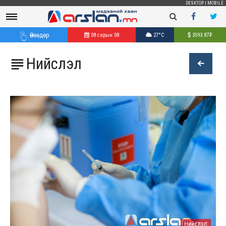
DESKTOP
|
MOBILE
Өнөөдөр
08 сарын 08
27°C
3593.87
₮
Нийслэл

Нийслэл