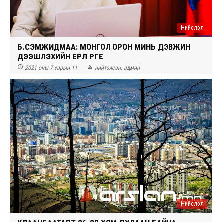
Нийслэл
Б.СЭМЖИДМАА: МОНГОЛ ОРОН МИНЬ ДЭВЖИН
ДЭЭШЛЭХИЙН ЕРӨӨЛ ӨРГӨЕ


2021 оны 7 сарын 11
нийтэлсэн:
админ
Нийслэл