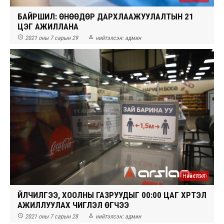
БАЙРШИЛ: ӨНӨӨДӨР ДАРХЛААЖУУЛАЛТЫН 21
ЦЭГ АЖИЛЛАНА


2021 оны 7 сарын 29
нийтэлсэн:
админ
Нийслэл
ҮЙЛЧИЛГЭЭ, ХООЛНЫ ГАЗРУУДЫГ 00:00 ЦАГ ХҮРТЭЛ
АЖИЛЛУУЛАХ ЧИГЛЭЛ ӨГЧЭЭ


2021 оны 7 сарын 28
нийтэлсэн:
админ