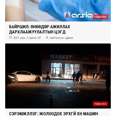
Нийслэл
БАЙРШИЛ: ӨНӨӨДӨР АЖИЛЛАХ
ДАРХЛААЖУУЛАЛТЫН ЦЭГҮҮД


2021 оны 7 сарын 28
нийтэлсэн:
админ
Нийслэл
СЭРЭМЖЛҮҮЛЭГ: ЖОЛООДОХ ЭРХГҮЙ ХҮН МАШИН