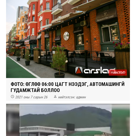
Нийслэл
ФОТО: ӨГЛӨӨ 06:00 ЦАГТ НЭЭДЭГ, АВТОМАШИНГҮЙ
ГУДАМЖТАЙ БОЛЛОО


2021 оны 7 сарын 26
нийтэлсэн:
админ