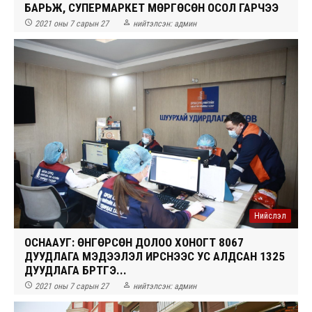
БАРЬЖ, СУПЕРМАРКЕТ МӨРГӨСӨН ОСОЛ ГАРЧЭЭ


2021 оны 7 сарын 27
нийтэлсэн:
админ
Нийслэл
ОСНААУГ: ӨНГӨРСӨН ДОЛОО ХОНОГТ 8067
ДУУДЛАГА МЭДЭЭЛЭЛ ИРСНЭЭС УС АЛДСАН 1325
ДУУДЛАГА БҮРТГЭ...


2021 оны 7 сарын 27
нийтэлсэн:
админ