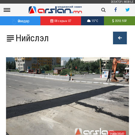
DESKTOP
|
MOBILE
Өнөөдөр
08 сарын 07
15°C
3593.93
₮
Нийслэл

Нийслэл