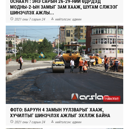
ОСНААУГ: ЭНЭ САРЫН 26-29-НИЙ ӨДРҮҮДЭД
МОДНЫ-2-ЫН ЗАМЫГ ЗАМ ХААЖ, ШУГАМ СҮЛЖЭЭГ
ШИНЭЧЛЭХ АЖЛЫ...


2021 оны 7 сарын 24
нийтэлсэн:
админ
Нийслэл
ФОТО: БАРУУН 4 ЗАМЫН УУЛЗВАРЫГ ХААЖ,
ХУЧИЛТЫГ ШИНЭЧЛЭХ АЖЛЫГ ЭХЛҮҮЛЖ БАЙНА


2021 оны 7 сарын 24
нийтэлсэн:
админ