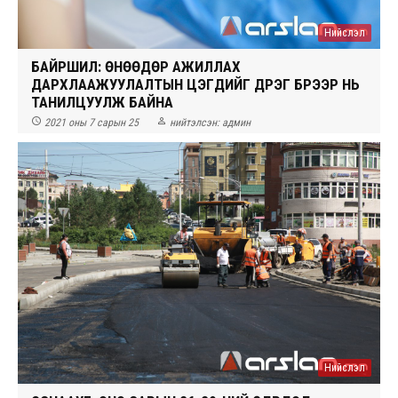
Нийслэл
БАЙРШИЛ: ӨНӨӨДӨР АЖИЛЛАХ
ДАРХЛААЖУУЛАЛТЫН ЦЭГҮҮДИЙГ ДҮҮРЭГ БҮРЭЭР НЬ
ТАНИЛЦУУЛЖ БАЙНА


2021 оны 7 сарын 25
нийтэлсэн:
админ
Нийслэл