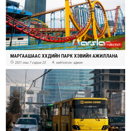
Нийслэл
МАРГААШААС ХҮҮХДИЙН ПАРК ХЭВИЙН АЖИЛЛАНА


2021 оны 7 сарын 23
нийтэлсэн:
админ