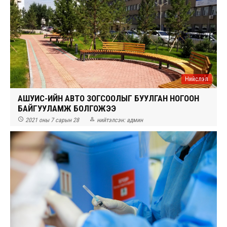
Нийслэл
АШУҮИС-ИЙН АВТО ЗОГСООЛЫГ БУУЛГАН НОГООН
БАЙГУУЛАМЖ БОЛГОЖЭЭ


2021 оны 7 сарын 28
нийтэлсэн:
админ