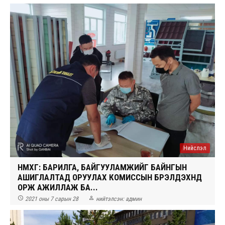
Нийслэл
НМХГ: БАРИЛГА, БАЙГУУЛАМЖИЙГ БАЙНГЫН
АШИГЛАЛТАД ОРУУЛАХ КОМИССЫН БҮРЭЛДЭХҮҮНД
ОРЖ АЖИЛЛАЖ БА...


2021 оны 7 сарын 28
нийтэлсэн:
админ