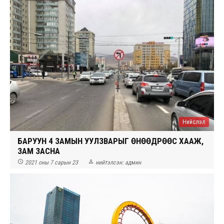
Нийслэл
БАРУУН 4 ЗАМЫН УУЛЗВАРЫГ ӨНӨӨДРӨӨС ХААЖ,
ЗАМ ЗАСНА


2021 оны 7 сарын 23
нийтэлсэн:
админ