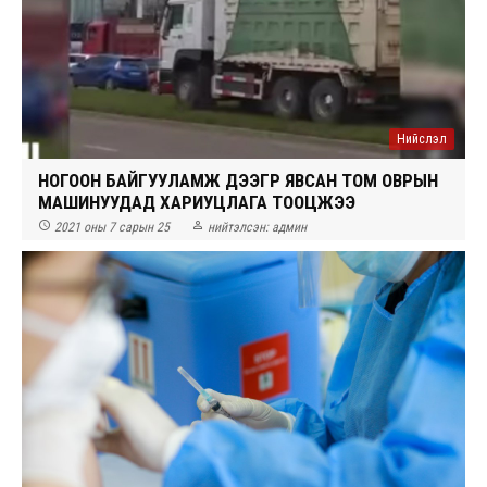
Нийслэл
НОГООН БАЙГУУЛАМЖ ДЭЭГҮҮР ЯВСАН ТОМ ОВРЫН
МАШИНУУДАД ХАРИУЦЛАГА ТООЦЖЭЭ


2021 оны 7 сарын 25
нийтэлсэн:
админ