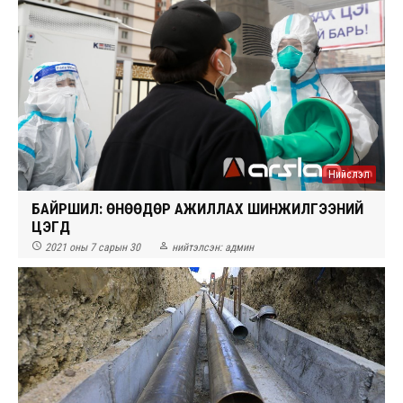
Нийслэл
БАЙРШИЛ: ӨНӨӨДӨР АЖИЛЛАХ ШИНЖИЛГЭЭНИЙ
ЦЭГҮҮД


2021 оны 7 сарын 30
нийтэлсэн:
админ