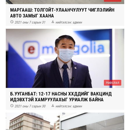
МАРГААШ: ТОЛГОЙТ-УЛААНЧУЛУУТ ЧИГЛЭЛИЙН
АВТО ЗАМЫГ ХААНА


2021 оны 7 сарын 31
нийтэлсэн:
админ
Нийслэл
Б.УУГАНБАТ: 12-17 НАСНЫ ХҮҮХДҮҮДИЙГ ВАКЦИНД
ИДЭВХТЭЙ ХАМРУУЛАХЫГ УРИАЛЖ БАЙНА


2021 оны 7 сарын 30
нийтэлсэн:
админ