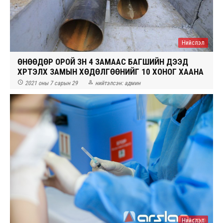
Нийслэл
ӨНӨӨДӨР ОРОЙ ЗҮҮН 4 ЗАМААС БАГШИЙН ДЭЭД
ХҮРТЭЛХ ЗАМЫН ХӨДӨЛГӨӨНИЙГ 10 ХОНОГ ХААНА


2021 оны 7 сарын 29
нийтэлсэн:
админ
Нийслэл