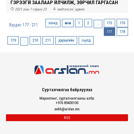
ГЭРЭЭГҮЙ ЗААЛААР ҮЙЛЧИЛЖ, ЗӨРЧИЛ ГАРГАСАН


2021 оны 7 сарын 23
нийтэлсэн:
админ
эхэнд
өмнөх
1
2
175
176
...
Хуудас 177 - 211
177
178
179
210
211
дараагийн
сүүлд
..
Сурталчилгаа байрлуулах
Маркетинг, сурталчилгааны алба:
+976 89400100
enkh@arslan.mn
RSS