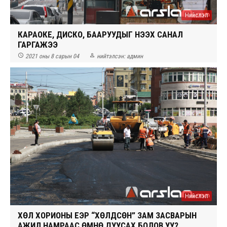
Нийслэл
КАРАОКЕ, ДИСКО, БААРУУДЫГ НЭЭХ САНАЛ
ГАРГАЖЭЭ


2021 оны 8 сарын 04
нийтэлсэн:
админ
Нийслэл
ХӨЛ ХОРИОНЫ ҮЕЭР “ХӨЛДСӨН” ЗАМ ЗАСВАРЫН
АЖИЛ НАМРААС ӨМНӨ ДУУСАХ БОЛОВ УУ?