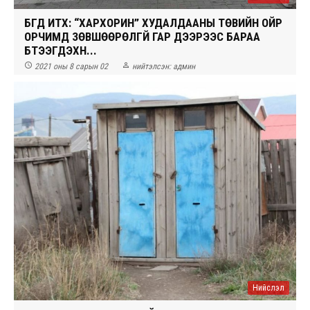
БГД ИТХ: “ХАРХОРИН” ХУДАЛДААНЫ ТӨВИЙН ОЙР
ОРЧИМД ЗӨВШӨӨРӨЛГҮЙ ГАР ДЭЭРЭЭС БАРАА
БҮТЭЭГДЭХҮҮН...


2021 оны 8 сарын 02
нийтэлсэн:
админ
Нийслэл