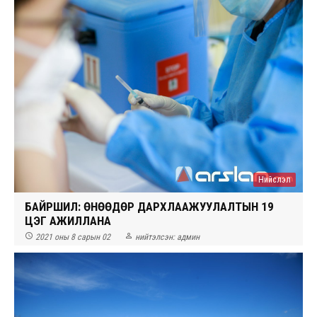
Нийслэл
БАЙРШИЛ: ӨНӨӨДӨР ДАРХЛААЖУУЛАЛТЫН 19
ЦЭГ АЖИЛЛАНА


2021 оны 8 сарын 02
нийтэлсэн:
админ