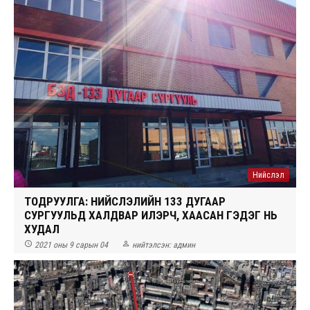
Нийслэл
ТОДРУУЛГА: НИЙСЛЭЛИЙН 133 ДУГААР
СУРГУУЛЬД ХАЛДВАР ИЛЭРЧ, ХААСАН ГЭДЭГ НЬ
ХУДАЛ


2021 оны 9 сарын 04
нийтэлсэн:
админ