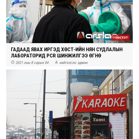
Нийслэл
ГАДААД ЯВАХ ИРГЭД ХӨСҮТ-ИЙН НЯН СУДЛАЛЫН
ЛАБОРАТОРИД PCR ШИНЖИЛГЭЭ ӨГНӨ


2021 оны 8 сарын 04
нийтэлсэн:
админ