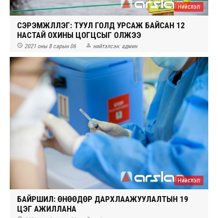
Нийслэл
СЭРЭМЖЛҮҮЛЭГ: ТУУЛ ГОЛД УРСАЖ БАЙСАН 12
НАСТАЙ ОХИНЫ ЦОГЦСЫГ ОЛЖЭЭ


2021 оны 8 сарын 06
нийтэлсэн:
админ
Нийслэл
БАЙРШИЛ: ӨНӨӨДӨР ДАРХЛААЖУУЛАЛТЫН 19
ЦЭГ АЖИЛЛАНА