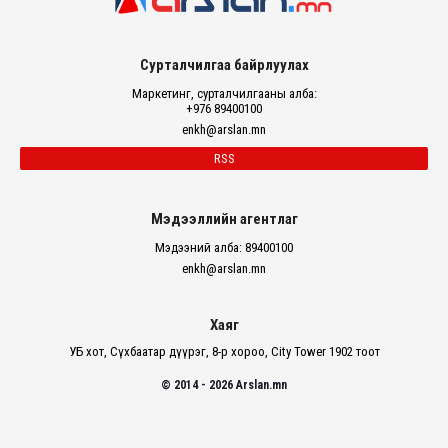
Сурталчилгаа байрлуулах
Маркетинг, сурталчилгааны алба:
+976 89400100
enkh@arslan.mn
RSS
Мэдээллийн агентлаг
Мэдээний алба: 89400100
enkh@arslan.mn
Хаяг
УБ хот, Сүхбаатар дүүрэг, 8-р хороо, City Tower 1902 тоот
© 2014 - 2026 Arslan.mn