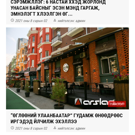
СЭРЭМЖЛҮҮЛЭГ: 6 НАСТАЙ ХҮҮХЭД ЖОРЛОНД
УНАСАН БАЙСНЫГ ЭСЭН МЭНД ГАРГАЖ,
ЭМНЭЛЭГТ ХҮЛЭЭЛГЭН ӨГ...


2021 оны 8 сарын 02
нийтэлсэн:
админ
Нийслэл
“ӨГЛӨӨНИЙ УЛААНБААТАР” ГУДАМЖ ӨНӨӨДРӨӨС
ИРГЭДЭД ҮЙЛЧИЛЖ ЭХЭЛЛЭЭ


2021 оны 8 сарын 02
нийтэлсэн:
админ