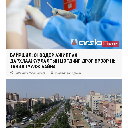
Нийслэл
БАЙРШИЛ: ӨНӨӨДӨР АЖИЛЛАХ
ДАРХЛААЖУУЛАЛТЫН ЦЭГҮҮДИЙГ ДҮҮРЭГ БҮРЭЭР НЬ
ТАНИЛЦУУЛЖ БАЙНА


2021 оны 8 сарын 03
нийтэлсэн:
админ