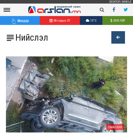
DESKTOP
|
MOBILE
Өнөөдөр
08 сарын 07
15°C
3593.93
₮
Нийслэл

Нийслэл