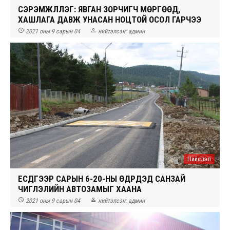
СЭРЭМЖЛҮҮЛЭГ: ЯВГАН ЗОРЧИГЧ МӨРГӨӨД,
ХАШЛАГА ДАВЖ УНАСАН НОЦТОЙ ОСОЛ ГАРЧЭЭ


2021 оны 9 сарын 04
нийтэлсэн:
админ
Нийслэл
ЕСДҮГЭЭР САРЫН 6-20-НЫ ӨДРҮҮДЭД САНЗАЙ
ЧИГЛЭЛИЙН АВТОЗАМЫГ ХААНА


2021 оны 9 сарын 04
нийтэлсэн:
админ