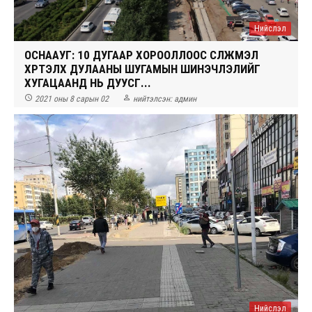
Нийслэл
ОСНААУГ: 10 ДУГААР ХОРООЛЛООС СҮЛЖМЭЛ
ХҮРТЭЛХ ДУЛААНЫ ШУГАМЫН ШИНЭЧЛЭЛИЙГ
ХУГАЦААНД НЬ ДУУСГ...


2021 оны 8 сарын 02
нийтэлсэн:
админ
Нийслэл