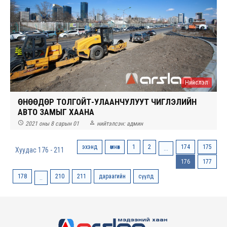
Нийслэл
ӨНӨӨДӨР ТОЛГОЙТ-УЛААНЧУЛУУТ ЧИГЛЭЛИЙН
АВТО ЗАМЫГ ХААНА


2021 оны 8 сарын 01
нийтэлсэн:
админ
эхэнд
өмнөх
1
2
174
175
...
Хуудас 176 - 211
176
177
178
210
211
дараагийн
сүүлд
..