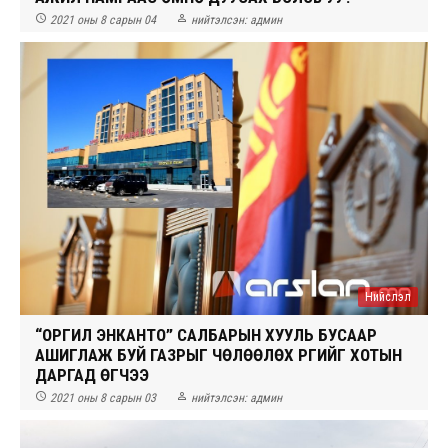


2021 оны 8 сарын 04
нийтэлсэн:
админ
Нийслэл
“ОРГИЛ ЭНКАНТО” САЛБАРЫН ХУУЛЬ БУСААР
АШИГЛАЖ БУЙ ГАЗРЫГ ЧӨЛӨӨЛӨХ ҮҮРГИЙГ ХОТЫН
ДАРГАД ӨГЧЭЭ


2021 оны 8 сарын 03
нийтэлсэн:
админ