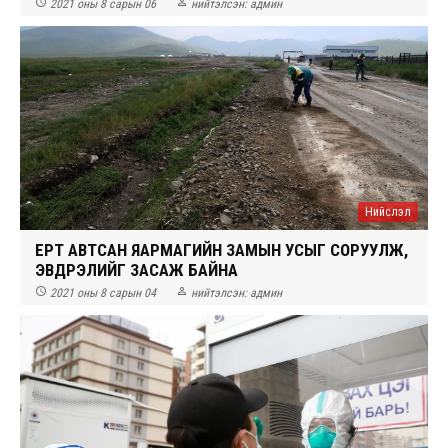


2021 оны 8 сарын 06
нийтэлсэн:
админ
Нийслэл
ҮЕРТ АВТСАН ЯАРМАГИЙН ЗАМЫН УСЫГ СОРУУЛЖ,
ЭВДРЭЛИЙГ ЗАСАЖ БАЙНА


2021 оны 8 сарын 04
нийтэлсэн:
админ