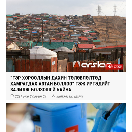
Нийслэл
“ГЭР ХОРООЛЛЫН ДАХИН ТӨЛӨВЛӨЛТӨД
ХАМРАГДАХ АЗТАН БОЛЛОО“ ГЭЖ ИРГЭДИЙГ
ЗАЛИЛЖ БОЛЗОШГҮЙ БАЙНА


2021 оны 8 сарын 03
нийтэлсэн:
админ