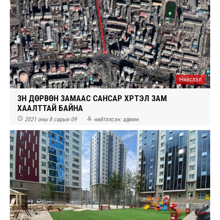
Нийслэл
ЗҮҮН ДӨРВӨН ЗАМААС САНСАР ХҮРТЭЛ ЗАМ
ХААЛТТАЙ БАЙНА


2021 оны 8 сарын 09
нийтэлсэн:
админ