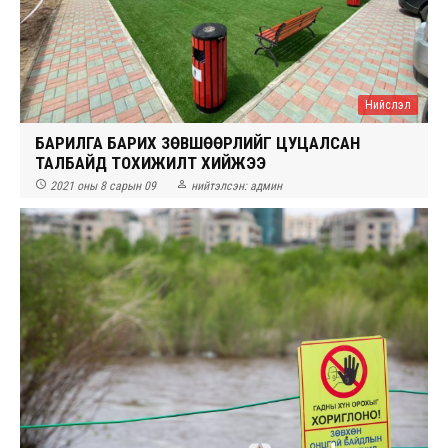
Нийслэл
БАРИЛГА БАРИХ ЗӨВШӨӨРЛИЙГ ЦУЦАЛСАН
ТАЛБАЙД ТОХИЖИЛТ ХИЙЖЭЭ


2021 оны 8 сарын 09
нийтэлсэн:
админ