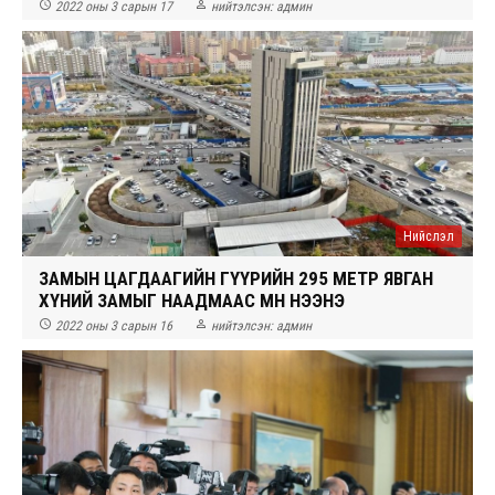


2022 оны 3 сарын 17
нийтэлсэн:
админ
Нийслэл
ЗАМЫН ЦАГДААГИЙН ГҮҮРИЙН 295 МЕТР ЯВГАН
ХҮНИЙ ЗАМЫГ НААДМААС ӨМНӨ НЭЭНЭ


2022 оны 3 сарын 16
нийтэлсэн:
админ