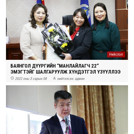
Нийслэл
БАЯНГОЛ ДҮҮРГИЙН “МАНЛАЙЛАГЧ 22“
ЭМЭГТЭЙГ ШАЛГАРУУЛЖ ХҮНДЭТГЭЛ ҮЗҮҮЛЛЭЭ


2022 оны 3 сарын 08
нийтэлсэн:
админ