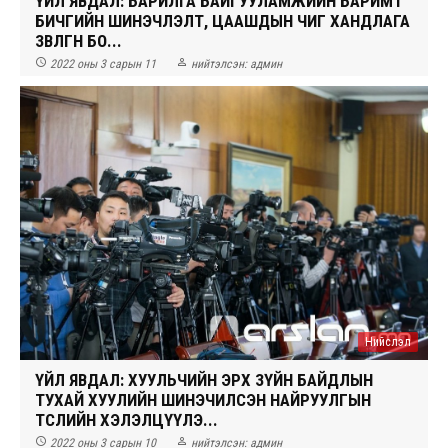
ҮЙЛ ЯВДАЛ: БАРИЛГА БАЙГУУЛАМЖИЙН БАРИМТ
БИЧГИЙН ШИНЭЧЛЭЛТ, ЦААШДЫН ЧИГ ХАНДЛАГА
ЗӨВЛӨГӨӨН БО...


2022 оны 3 сарын 11
нийтэлсэн:
админ
Нийслэл
ҮЙЛ ЯВДАЛ: ХУУЛЬЧИЙН ЭРХ ЗҮЙН БАЙДЛЫН
ТУХАЙ ХУУЛИЙН ШИНЭЧИЛСЭН НАЙРУУЛГЫН
ТӨСЛИЙН ХЭЛЭЛЦҮҮЛЭ...


2022 оны 3 сарын 10
нийтэлсэн:
админ