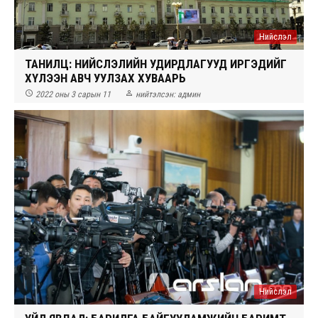
Нийслэл
ТАНИЛЦ: НИЙСЛЭЛИЙН УДИРДЛАГУУД ИРГЭДИЙГ
ХҮЛЭЭН АВЧ УУЛЗАХ ХУВААРЬ


2022 оны 3 сарын 11
нийтэлсэн:
админ
Нийслэл