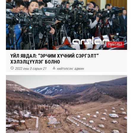
Нийслэл
ҮЙЛ ЯВДАЛ: “ЭРЧИМ ХҮЧНИЙ СЭРГЭЛТ“
ХЭЛЭЛЦҮҮЛЭГ БОЛНО


2022 оны 3 сарын 21
нийтэлсэн:
админ