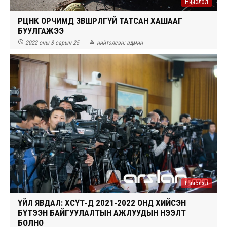
Нийслэл
РЦНК ОРЧИМД ЗӨВШӨӨРӨЛГҮЙ ТАТСАН ХАШААГ
БУУЛГАЖЭЭ


2022 оны 3 сарын 25
нийтэлсэн:
админ
Нийслэл
ҮЙЛ ЯВДАЛ: ХӨСҮТ-Д 2021-2022 ОНД ХИЙСЭН
БҮТЭЭН БАЙГУУЛАЛТЫН АЖЛУУДЫН НЭЭЛТ
БОЛНО