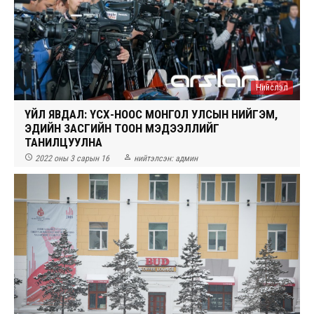
Нийслэл
ҮЙЛ ЯВДАЛ: ҮСХ-НООС МОНГОЛ УЛСЫН НИЙГЭМ,
ЭДИЙН ЗАСГИЙН ТООН МЭДЭЭЛЛИЙГ
ТАНИЛЦУУЛНА


2022 оны 3 сарын 16
нийтэлсэн:
админ