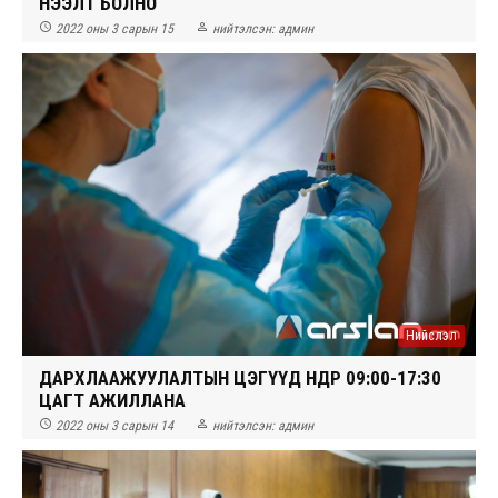
НЭЭЛТ БОЛНО


2022 оны 3 сарын 15
нийтэлсэн:
админ
Нийслэл
ДАРХЛААЖУУЛАЛТЫН ЦЭГҮҮД ӨНӨӨДӨР 09:00-17:30
ЦАГТ АЖИЛЛАНА


2022 оны 3 сарын 14
нийтэлсэн:
админ