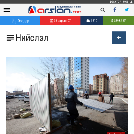
DESKTOP
|
MOBILE
Өнөөдөр
08 сарын 07
16°C
3593.93
₮
Нийслэл
