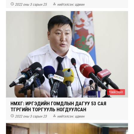


2022 оны 3 сарын 25
нийтэлсэн:
админ
Нийслэл
НМХГ: ИРГЭДИЙН ГОМДЛЫН ДАГУУ 53 САЯ
ТӨГРӨГИЙН ТОРГУУЛЬ НОГДУУЛСАН


2022 оны 3 сарын 23
нийтэлсэн:
админ