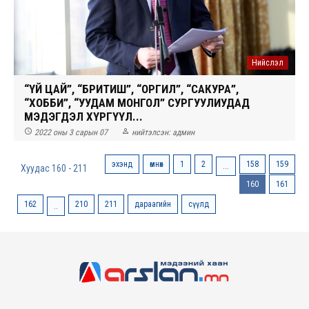
Нийслэл
“ҮЙ ЦАЙ”, “БРИТИШ”, “ОРГИЛ”, “САКУРА”,
“ХОББИ”, “УУДАМ МОНГОЛ” СУРГУУЛИУДАД
МЭДЭГДЭЛ ХҮРГҮҮЛ...


2022 оны 3 сарын 07
нийтэлсэн:
админ
эхэнд
өмнөх
1
2
158
159
...
Хуудас 160 - 211
160
161
162
210
211
дараагийн
сүүлд
..