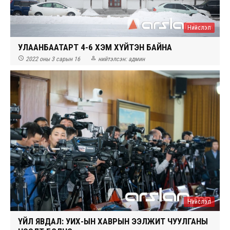
Нийслэл
УЛААНБААТАРТ 4-6 ХЭМ ХҮЙТЭН БАЙНА


2022 оны 3 сарын 16
нийтэлсэн:
админ
Нийслэл
ҮЙЛ ЯВДАЛ: УИХ-ЫН ХАВРЫН ЭЭЛЖИТ ЧУУЛГАНЫ