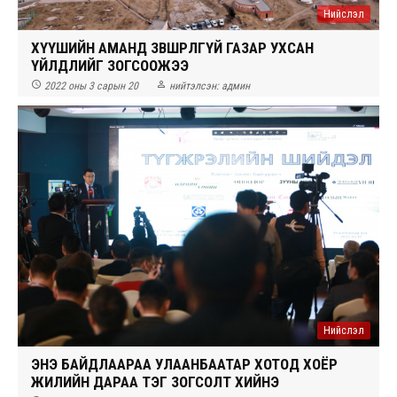
Нийслэл
ХҮҮШИЙН АМАНД ЗӨВШӨӨРӨЛГҮЙ ГАЗАР УХСАН
ҮЙЛДЛИЙГ ЗОГСООЖЭЭ


2022 оны 3 сарын 20
нийтэлсэн:
админ
Нийслэл
ЭНЭ БАЙДЛААРАА УЛААНБААТАР ХОТОД ХОЁР
ЖИЛИЙН ДАРАА ТЭГ ЗОГСОЛТ ХИЙНЭ