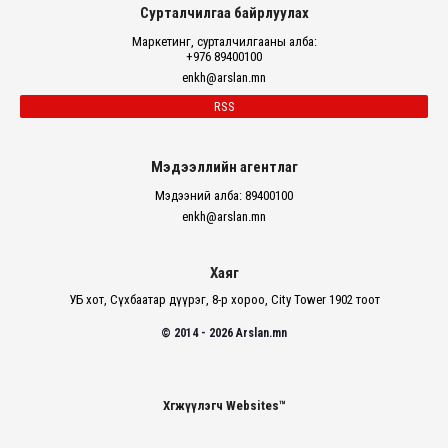
Сурталчилгаа байрлуулах
Маркетинг, сурталчилгааны алба:
+976 89400100
enkh@arslan.mn
RSS
Мэдээллийн агентлаг
Мэдээний алба: 89400100
enkh@arslan.mn
Хаяг
УБ хот, Сүхбаатар дүүрэг, 8-р хороо, City Tower 1902 тоот
© 2014 - 2026 Arslan.mn
Хөгжүүлэгч Websites™