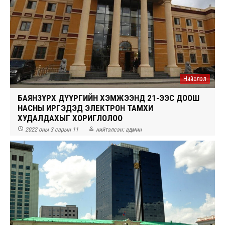
Нийслэл
БАЯНЗҮРХ ДҮҮРГИЙН ХЭМЖЭЭНД 21-ЭЭС ДООШ
НАСНЫ ИРГЭДЭД ЭЛЕКТРОН ТАМХИ
ХУДАЛДАХЫГ ХОРИГЛОЛОО


2022 оны 3 сарын 11
нийтэлсэн:
админ