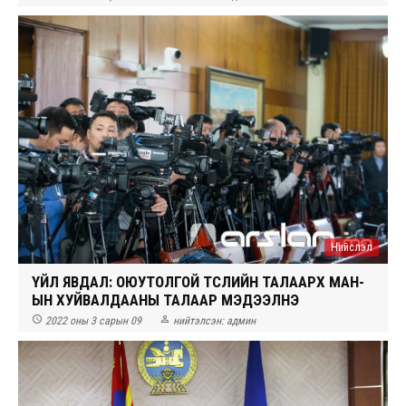
Нийслэл
ҮЙЛ ЯВДАЛ: ОЮУТОЛГОЙ ТӨСЛИЙН ТАЛААРХ МАН-
ЫН ХУЙВАЛДААНЫ ТАЛААР МЭДЭЭЛНЭ


2022 оны 3 сарын 09
нийтэлсэн:
админ