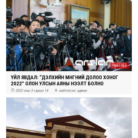
Нийслэл
ҮЙЛ ЯВДАЛ: “ДЭЛХИЙН МӨНГӨНИЙ ДОЛОО ХОНОГ
2022” ОЛОН УЛСЫН АЯНЫ НЭЭЛТ БОЛНО


2022 оны 3 сарын 14
нийтэлсэн:
админ