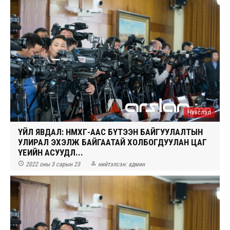
Нийслэл
ҮЙЛ ЯВДАЛ: НМХГ-ААС БҮТЭЭН БАЙГУУЛАЛТЫН
УЛИРАЛ ЭХЭЛЖ БАЙГААТАЙ ХОЛБОГДУУЛАН ЦАГ
ҮЕИЙН АСУУДЛ...


2022 оны 3 сарын 23
нийтэлсэн:
админ