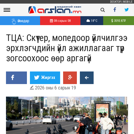
DESKTOP
|
MOBILE
Өнөөдөр
08 сарын 08
18°C
3593.87
₮
ТЦА: Скүүтер, мопедоор үйлчилгээ
эрхлэгчдийн үйл ажиллагааг түр
зогсоохоос өөр аргагүй
Жиргэх
2026 оны 6 сарын 19
