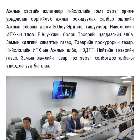
Ажлын хэсгийн ахлагчаар Нийслэлийн гэмт хэрэг зөрчлөөс
урьдчилан сэргийлэх ажлыг зохицуулах салбар зөвлөлийн
Ажлын албаны дарга Б.Оюу-Эрдэнэ, гишүүнээр Нийслэлийн
ИТХ-ын төлөөлөгч Б.Ану-Үжин болон Тээврийн цагдаагийн алба,
Замын хөдөлгөөний хяналтын газар, Тээврийн прокурорын газар,
Нийслэлийн ИТХ-ын Ажлын алба, НЗДТГ, Нийтийн тээврийн
газар, Замын хөгжлийн газар гэх зэрэг холбогдох албаны
удирдлагууд багтлаа.