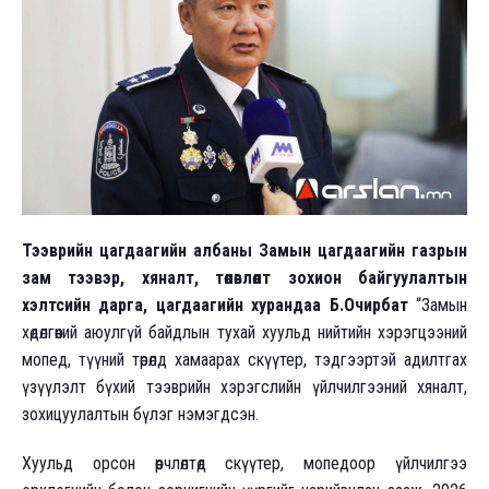
Тээврийн цагдаагийн албаны Замын цагдаагийн газрын
зам тээвэр, хяналт, төлөвлөлт зохион байгуулалтын
хэлтсийн дарга, цагдаагийн хурандаа Б.Очирбат
“Замын
хөдөлгөөний аюулгүй байдлын тухай хуульд нийтийн хэрэгцээний
мопед, түүний төрөлд хамаарах скүүтер, тэдгээртэй адилтгах
үзүүлэлт бүхий тээврийн хэрэгслийн үйлчилгээний хяналт,
зохицуулалтын бүлэг нэмэгдсэн.
Хуульд орсон өөрчлөлтөд скүүтер, мопедоор үйлчилгээ