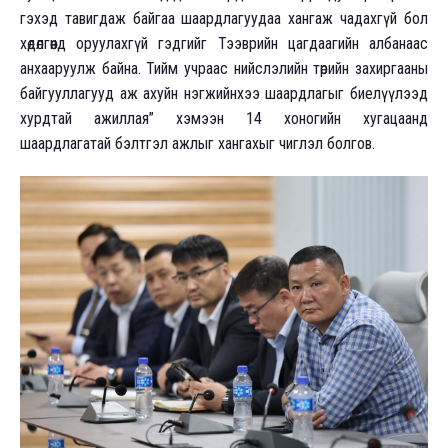
гэхэд тавигдаж байгаа шаардлагуудаа хангаж чадахгүй бол
хөдөлгөөнд оруулахгүй гэдгийг Тээврийн цагдаагийн албанаас
анхааруулж байна. Тийм учраас нийслэлийн төрийн захиргааны
байгууллагууд аж ахуйн нэгжийнхээ шаардлагыг биелүүлээд
хурдтай ажиллая” хэмээн 14 хоногийн хугацаанд
шаардлагатай бэлтгэл ажлыг хангахыг чиглэл болгов.