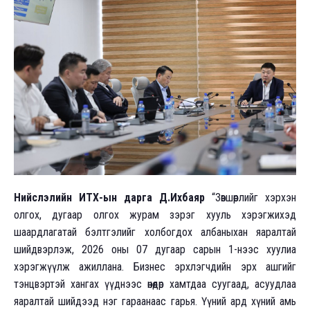
Нийслэлийн ИТХ-ын дарга Д.Ихбаяр
“Зөвшөөрлийг хэрхэн
олгох, дугаар олгох журам зэрэг хууль хэрэгжихэд
шаардлагатай бэлтгэлийг холбогдох албаныхан яаралтай
шийдвэрлэж, 2026 оны 07 дугаар сарын 1-нээс хуулиа
хэрэгжүүлж ажиллана. Бизнес эрхлэгчдийн эрх ашгийг
тэнцвэртэй хангах үүднээс өнөөдөр хамтдаа суугаад, асуудлаа
яаралтай шийдээд нэг гараанаас гарья. Үүний ард хүний амь