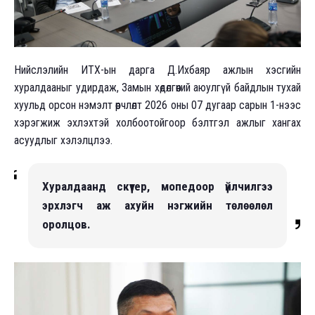
Нийслэлийн ИТХ-ын дарга Д.Ихбаяр ажлын хэсгийн
хуралдааныг удирдаж, Замын хөдөлгөөний аюулгүй байдлын тухай
хуульд орсон нэмэлт өөрчлөлт 2026 оны 07 дугаар сарын 1-нээс
хэрэгжиж эхлэхтэй холбоотойгоор бэлтгэл ажлыг хангах
асуудлыг хэлэлцлээ.
Хуралдаанд скүүтер, мопедоор үйлчилгээ
эрхлэгч аж ахуйн нэгжийн төлөөлөл
оролцов.