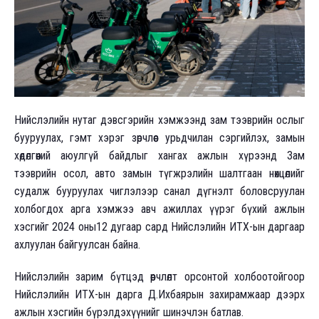
Нийслэлийн нутаг дэвсгэрийн хэмжээнд зам тээврийн ослыг
бууруулах, гэмт хэрэг зөрчлөөс урьдчилан сэргийлэх, замын
хөдөлгөөний аюулгүй байдлыг хангах ажлын хүрээнд Зам
тээврийн осол, авто замын түгжрэлийн шалтгаан нөхцөлийг
судалж бууруулах чиглэлээр санал дүгнэлт боловсруулан
холбогдох арга хэмжээ авч ажиллах үүрэг бүхий ажлын
хэсгийг 2024 оны12 дугаар сард Нийслэлийн ИТХ-ын даргаар
ахлуулан байгуулсан байна.
Нийслэлийн зарим бүтцэд өөрчлөлт орсонтой холбоотойгоор
Нийслэлийн ИТХ-ын дарга Д.Ихбаярын захирамжаар дээрх
ажлын хэсгийн бүрэлдэхүүнийг шинэчлэн батлав.