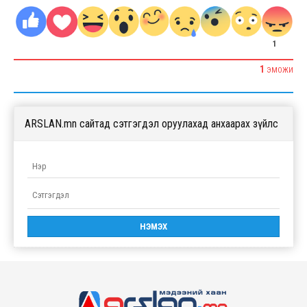
1
1
ЭМОЖИ
ARSLAN.mn сайтад сэтгэгдэл оруулахад анхаарах зүйлс