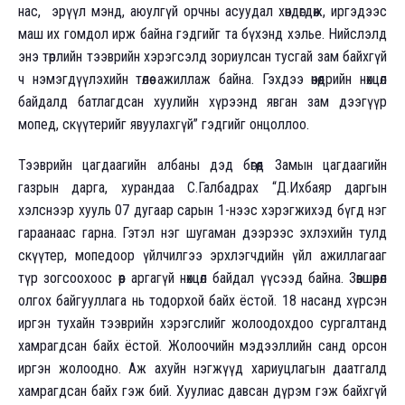
нас, эрүүл мэнд, аюулгүй орчны асуудал хөндөгдөж, иргэдээс
маш их гомдол ирж байна гэдгийг та бүхэнд хэлье. Нийслэлд
энэ төрлийн тээврийн хэрэгсэлд зориулсан тусгай зам байхгүй
ч нэмэгдүүлэхийн төлөө ажиллаж байна. Гэхдээ өнөөдрийн нөхцөл
байдалд батлагдсан хуулийн хүрээнд явган зам дээгүүр
мопед, скүүтерийг явуулахгүй” гэдгийг онцоллоо.
Тээврийн цагдаагийн албаны дэд бөгөөд Замын цагдаагийн
газрын дарга, хурандаа С.Галбадрах “Д.Ихбаяр даргын
хэлснээр хууль 07 дугаар сарын 1-нээс хэрэгжихэд бүгд нэг
гараанаас гарна. Гэтэл нэг шугаман дээрээс эхлэхийн тулд
скүүтер, мопедоор үйлчилгээ эрхлэгчдийн үйл ажиллагааг
түр зогсоохоос өөр аргагүй нөхцөл байдал үүсээд байна. Зөвшөөрөл
олгох байгууллага нь тодорхой байх ёстой. 18 насанд хүрсэн
иргэн тухайн тээврийн хэрэгслийг жолоодохдоо сургалтанд
хамрагдсан байх ёстой. Жолоочийн мэдээллийн санд орсон
иргэн жолоодно. Аж ахуйн нэгжүүд хариуцлагын даатгалд
хамрагдсан байх гэж бий. Хуулиас давсан дүрэм гэж байхгүй