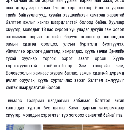
эрхлэгчийн болон зорчигчийн үүргийг нарийвчлан зааж, 2026
оны долдугаар сарын 1-нээс хэрэгжихээр болсон учраас
төрийн байгууллагууд, хувийн хэвшлийнхэн хамтран яаралтай
бэлтгэл ажлыг хангах шаардлагатай болоод байна. Хуулиар
скүүтер, мопедыг 18 нас хүрсэн хүн унадаг дугуйн зам эсвэл
автозамын зорчих хэсгийн баруун эгнээгээр жолоодож
замын хөдөлгөөнд оролцох, улсын бүртгэлд бүртгүүлэх,
үйлчилгээ эрхлэгч даатгалд хамрагдах, хууль зөрчвөл Зөрчлийн
тухай хуулиар торгох зэрэг заалт орсон. Хууль
хэрэгжүүлэхтэй холбоотойгоор Зам тээврийн яам,
Боловсролын яамнаас журам батлах, замын хөдөлгөөний дүрэмд
өөрчлөлт оруулах, хууль сурталчлах зэрэг бэлтгэл ажлуудыг
хангах шаардлагатай болсон.
Тиймээс Тээврийн цагдаагийн албанаас бэлтгэл ажил
хангагдах хүртэл бүх шатны Засаг даргын захирамжаар
скүүтер, мопедын хэрэглээг түр зогсоох саналтай байна” гэв.