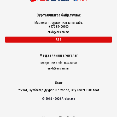
Сурталчилгаа байрлуулах
Маркетинг, сурталчилгааны алба:
+976 89400100
enkh@arslan.mn
RSS
Мэдээллийн агентлаг
Мэдээний алба: 89400100
enkh@arslan.mn
Хаяг
УБ хот, Сүхбаатар дүүрэг, 8-р хороо, City Tower 1902 тоот
© 2014 - 2026 Arslan.mn