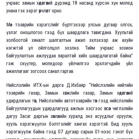
учраас замын хөдөлгөөний дүрэмд 18 насанд хүрсэн хүн мопед
унана гэх зэрэг өөрчлөлт орно.
Мөн тээврийн хэрэгслийг бүртгэхээр улсын дугаар олгох,
үзлэг оношлогоо гээд бүх шаардлага тавигдана. Хуультай
холбоотой хяналт шалгалтын ажил эхлэхээр аж ахуйн
нэгжтэй үл ойлголцол эхэлнэ. Тийм учраас зохион
байгуулалтын ажлуудаа яаралтай хийх шаардлагатай байна”
гэж скүүтер, мопедоор үйлчилгээ эрхлэгчдийн үйл
ажиллагааг зогсоох санал гаргав.
Нийслэлийн ИТХ-ын дарга Д.Ихбаяр “Нийслэлийн нийтийн
тээврийн газар, Замын хөгжлийн газар, Замын хөдөлгөөний
удирдлагын төв, Нийслэлийн автотээврийн төв гээд нийслэлийн
байгууллагуудын удирдлагууд ажлын хэсгээс өгсөн чиглэлийн
дагуу Засаг даргын зөвлөлийн хуралд энэ асуудлыг оруулж,
хууль хэрэгжүүлэх бэлтгэлийг хангах хэрэгтэй. Бид хууль
хэрэгжүүлж байна гээд 07 дугаар сарын 01-нээс гэнэт бүх