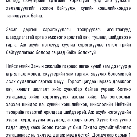
мопед, скүүтерийн хөдөлгөөнийг хорихгүйн тулд энэ уулзалт
хэлэлцүүлгийг зохион байгуулж, хувийн хэвшлийнхэндээ
танилцуулж байна.
Засаг даргын хэрэгжүүлэгч, тохируулагч агентлагууд
шаардлагатай арга хэмжээг яаралтай авч, тушаал, шийдвэрээ
гарга. Аж ахуйн нэгжүүд хуулиа хэрэгжүүлье гэтэл төрийн
байгууллагаас болоод гацаад байж болохгүй.
Нийслэлийн Замын хөгжлийн газраас явган хүний зам дээгүүр өөр
өнгөөр ялгаж мопед, скүүтерийн зам гаргаж, явуулах боломжтой
эсэх судалгааг гаргаж өгнө үү. Гэрээт цагдаа нараас дэмжлэг
авч, хяналт шалгалт хийх хувилбар байгаа учраас богино
хугацаанд хийж хэрэгжүүлэх ажлаа хийе. Мөн зогсоолыг
хэрхэн шийдэх вэ, хувийн хэвшлийнхэн, нийслэлийн Нийтийн
тээврийн газартай ярилцаад шийдээрэй. Аж ахуйн нэгжүүдийн
хувьд хурд, дууны асуудалд анхаарч өгнө үү. Хууль биелүүлнэ
гэдэг шууд хааж бооно гэсэн үг биш. Гэхдээ хуулийг үйлчлэх
хугацаанаас нь эхлээд дагаж мөрдөх ёстой. Долдугаар сарын 1