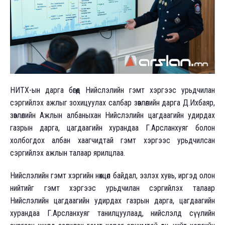
НИТХ-ын дарга бөгөөд Нийслэлийн гэмт хэргээс урьдчилан
сэргийлэх ажлыг зохицуулах салбар зөвлөлийн дарга Д.Ихбаяр,
зөвлөлийн Ажлын албаныхан Нийслэлийн цагдаагийн удирдах
газрын дарга, цагдаагийн хурандаа Г.Арсланхуяг болон
холбогдох албан хаагчидтай гэмт хэргээс урьдчилсан
сэргийлэх ажлын талаар ярилцлаа.
Нийслэлийн гэмт хэргийн нөхцөл байдал, эзлэх хувь, иргэд олон
нийтийг гэмт хэргээс урьдчилан сэргийлэх талаар
Нийслэлийн цагдаагийн удирдах газрын дарга, цагдаагийн
хурандаа Г.Арсланхуяг танилцуулаад, нийслэлд сүүлийн