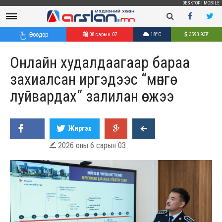
DESKTOP
|
MOBILE
Өнөөдөр
08 сарын 07
18°C
3593.93
₮
Онлайн худалдаагаар бараа
захиалсан иргэдээс “мөнгө
луйвардах“ залилан өсжээ
Жиргэх
2026 оны 6 сарын 03
