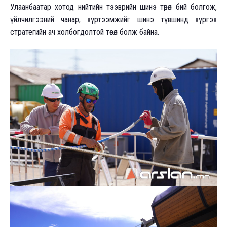
Улаанбаатар хотод нийтийн тээврийн шинэ төрөл бий болгож,
үйлчилгээний чанар, хүртээмжийг шинэ түвшинд хүргэх
стратегийн ач холбогдолтой төсөл болж байна.