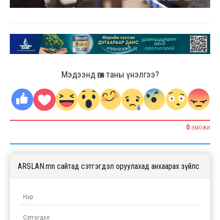
Мэдээнд өгөх таны үнэлгээ?
0
ЭМОЖИ
ARSLAN.mn сайтад сэтгэгдэл оруулахад анхаарах зүйлс