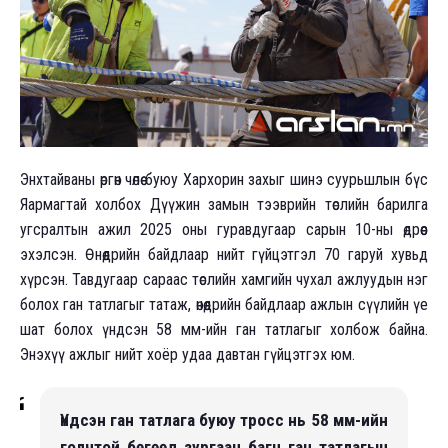
Энхтайваны өргөн чөлөө буюу Хархорин захыг шинэ суурьшлын бүс
Яармагтай холбох Дүүжин замын тээврийн төслийн барилга
угсралтын ажил 2025 оны гуравдугаар сарын 10-ны өдрөөс
эхэлсэн. Өнөөдрийн байдлаар нийт гүйцэтгэл 70 гаруй хувьд
хүрсэн. Тавдугаар сараас төслийн хамгийн чухал ажлуудын нэг
болох ган татлагыг татаж, өнөөдрийн байдлаар ажлын сүүлийн үе
шат болох үндсэн 58 мм-ийн ган татлагыг холбож байна.
Энэхүү ажлыг нийт хоёр удаа давтан гүйцэтгэх юм.
Үндсэн ган татлага буюу тросс нь 58 мм-ийн
голчтой бөгөөд зургаан багц ган татлагын