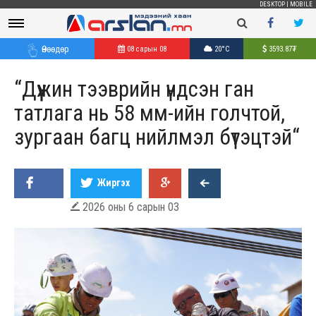
DESKTOP
|
MOBILE
Өнөөдөр
08 сарын 08
20°C
3593.87
₮
“Дүүжин тээврийн үндсэн ган
татлага нь 58 мм-ийн голчтой,
зургаан багц нийлмэл бүтэцтэй“
Жиргэх
2026 оны 6 сарын 03
