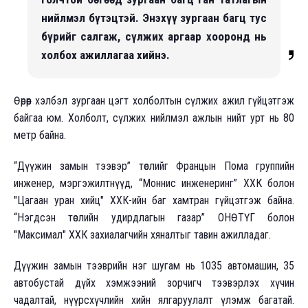
нийлмэл бүтэцтэй. Энэхүү зургаан багц тус
бүрийг салгаж, сүлжих аргаар хооронд нь
холбох ажиллагаа хийнэ.
Өөрөөр хэлбэл зургаан цэгт холболтын сүлжих ажил гүйцэтгэж
байгаа юм. Холболт, сүлжих нийлмэл ажлын нийт урт нь 80
метр байна.
“Дүүжин замын тээвэр” төслийг Францын Пома группийн
инженер, мэргэжилтнүүд, “Моннис инженеринг” ХХК болон
"Цагаан уран хийц" ХХК-ийн баг хамтран гүйцэтгэж байна.
“Нэгдсэн төслийн удирдлагын газар” ОНӨТҮГ болон
"Максимал" ХХК захиалагчийн хяналтыг тавин ажилладаг.
Дүүжин замын тээврийн нэг шугам нь 1035 автомашин, 35
автобустай дүйх хэмжээний зорчигч тээвэрлэх хүчин
чадалтай, нүүрсхүчлийн хийн ялгаруулалт үлэмж багатай.