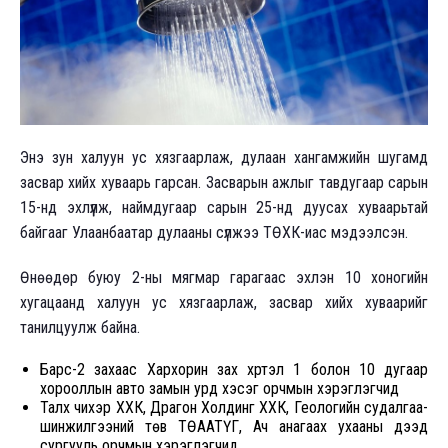
Энэ зун халуун ус хязгаарлаж, дулаан хангамжийн шугамд
засвар хийх хуваарь гарсан. Засварын ажлыг тавдугаар сарын
15-нд эхлүүлж, наймдугаар сарын 25-нд дуусах хуваарьтай
байгааг Улаанбаатар дулааны сүлжээ ТӨХК-иас мэдээлсэн.
Өнөөдөр буюу 2-ны мягмар гарагаас эхлэн 10 хоногийн
хугацаанд халуун ус хязгаарлаж, засвар хийх хуваарийг
танилцуулж байна.
Барс-2 захаас Хархорин зах хүртэл 1 болон 10 дугаар
хорооллын авто замын урд хэсэг орчмын хэрэглэгчид
Талх чихэр ХХК, Драгон Холдинг ХХК, Геологийн судалгаа-
шинжилгээний төв ТӨААТҮГ, Ач анагаах ухааны дээд
сургууль орчмын хэрэглэгчид