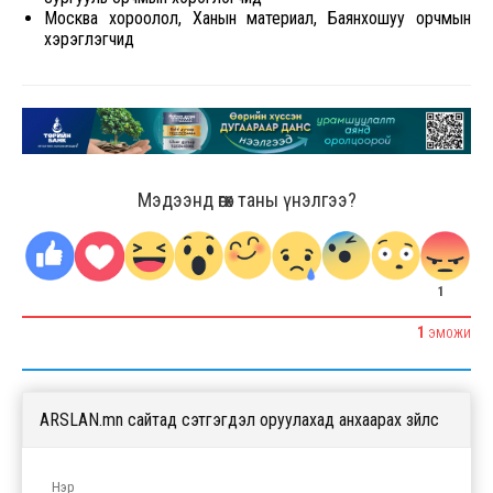
Москва хороолол, Ханын материал, Баянхошуу орчмын
хэрэглэгчид
Мэдээнд өгөх таны үнэлгээ?
1
1
ЭМОЖИ
ARSLAN.mn сайтад сэтгэгдэл оруулахад анхаарах зүйлс