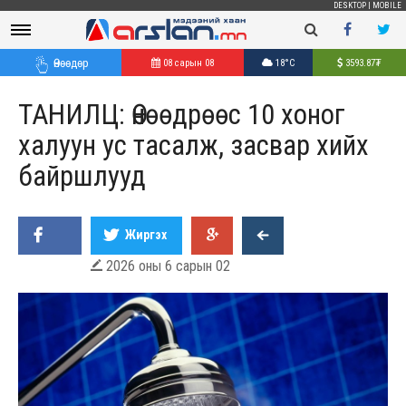
DESKTOP
|
MOBILE
Өнөөдөр
08 сарын 08
18°C
3593.87
₮
ТАНИЛЦ: Өнөөдрөөс 10 хоног
халуун ус тасалж, засвар хийх
байршлууд
Жиргэх
2026 оны 6 сарын 02
