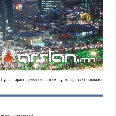
 Пүрэв гарагт цахилгаан шугам сүлжээнд хийх засварын