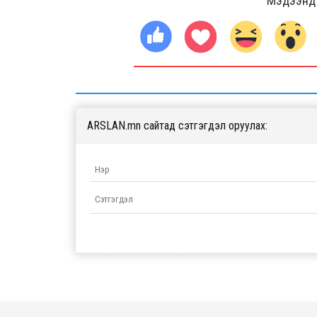
Мэдээнд ө
ARSLAN.mn сайтад сэтгэгдэл оруулах: