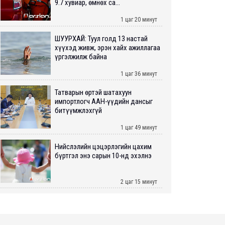
9.7 хувиар, өмнөх са...
1 цаг 20 минут
ШУУРХАЙ: Туул голд 13 настай
хүүхэд живж, эрэн хайх ажиллагаа
үргэлжилж байна
1 цаг 36 минут
Татварын өртэй шатахуун
импортлогч ААН-үүдийн дансыг
битүүмжлэхгүй
1 цаг 49 минут
Нийслэлийн цэцэрлэгийн цахим
бүртгэл энэ сарын 10-нд эхэлнэ
2 цаг 15 минут
Өнөр хороолол болон Баянхошууны
авто замын барилгын ажлын нийт
гүйцэтгэл 74.5 хув...