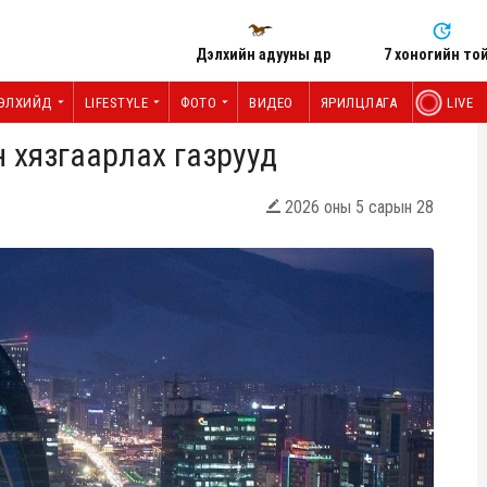
Дэлхийн адууны өдөр
7 хоногийн то
ЭЛХИЙД
LIFESTYLE
ФОТО
ВИДЕО
ЯРИЛЦЛАГА
LIVE
 хязгаарлах газрууд
2026 оны 5 сарын 28
