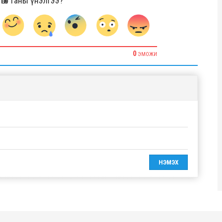
гөх таны үнэлгээ?
0
ЭМОЖИ