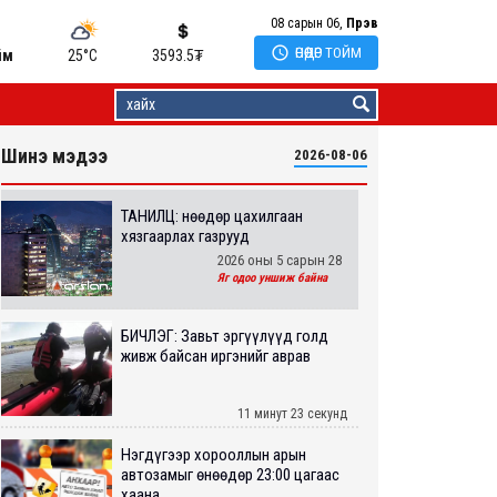
08 сарын 06,
Пүрэв

ӨНӨӨДӨР ТОЙМ
йм
25°C
3593.5
₮
Шинэ мэдээ
2026-08-06
ТАНИЛЦ: Өнөөдөр цахилгаан
хязгаарлах газрууд
2026 оны 5 сарын 28
Яг одоо уншиж байна
БИЧЛЭГ: Завьт эргүүлүүд голд
живж байсан иргэнийг аврав
11 минут 23 секунд
Нэгдүгээр хорооллын арын
автозамыг өнөөдөр 23:00 цагаас
хаана