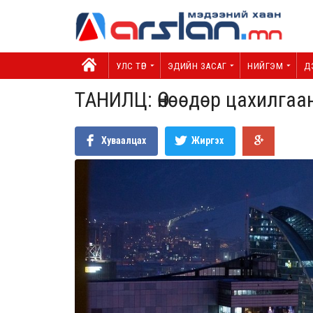
УЛС ТӨР
ЭДИЙН ЗАСАГ
НИЙГЭМ
Д
ТАНИЛЦ: Өнөөдөр цахилгаан
Хуваалцах
Жиргэх