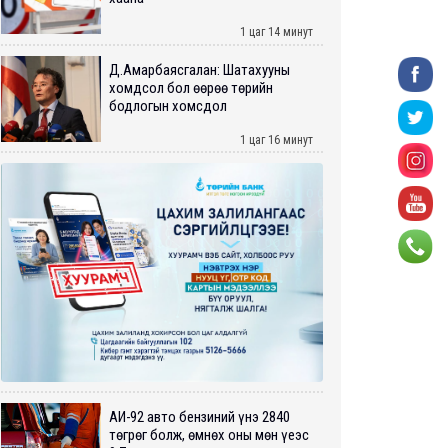
1 цаг 14 минут
Д.Амарбаясгалан: Шатахууны
хомдсол бол өөрөө төрийн
бодлогын хомсдол
1 цаг 16 минут
АИ-92 авто бензиний үнэ 2840
төгрөг болж, өмнөх оны мөн үеэс