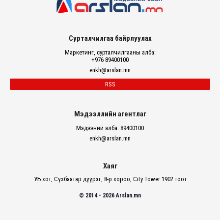
Сурталчилгаа байрлуулах
Маркетинг, сурталчилгааны алба:
+976 89400100
enkh@arslan.mn
RSS
Мэдээллийн агентлаг
Мэдээний алба: 89400100
enkh@arslan.mn
Хаяг
УБ хот, Сүхбаатар дүүрэг, 8-р хороо, City Tower 1902 тоот
© 2014 - 2026 Arslan.mn