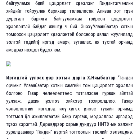
байгууламж бүхий цэцэрлэгт хүрээлэнг Гандантэгчэнлин
хийдийг тойруулан барихаар төлөвлөсөн. Аливаа хот түүхэн
дурсгалт барилга байгууламжаа тойрсон цэцэрлэгт
хүрээлэнтэй байдаг жишгүүд ч бий. Энэхүү Улаанбаатар хотын
томоохон цэцэрлэгт хүрээлэнтэй болсноор аялал жуулчлалд
ээлтэй төдийгүй иргэд амарч, зугаалах, ая тухтай орчинд
амьдрах нөхцөл бүрдэх юм.
Иргэдтэй уулзах үеэр хотын дарга Х.Нямбаатар
“Гандан
орчмыг Улаанбаатар хотын хамгийн том цэцэрлэгт хүрээлэн
болгоно. Газар чөлөөлөлтөөс татгалзсан гурван айлтай
уулзаж, дахин үнэлгээ хийхээр тохиролцлоо. Газар
чөлөөлөлтийг иргэдэд илүү хүргэх үүднээс тухайн орчимд
тогтмол үйл ажиллагаатай байр гаргаж, мэдээллээ иргэдэд
түгээх хэрэгтэй. Дөрөвдүгээр сарын дундуур НИТХ-ын ээлжит
хуралдаанаар “Гандан” нэртэй тогтоолын төслийг хэлэлцүүлнэ.