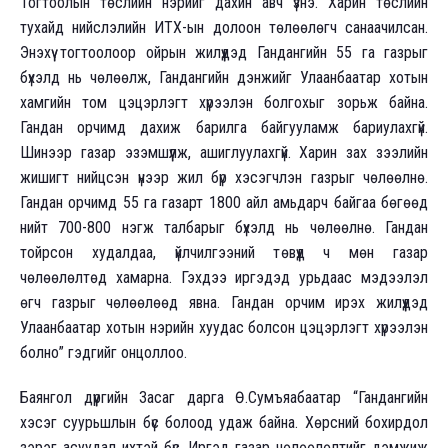
Тогтоолын төслийн нэрийг дахин авч үзнэ. Харин төслийн
тухайд нийслэлийн ИТХ-ын долоон төлөөлөгч санаачилсан.
Энэхүү тогтоолоор ойрын жилүүдэд Гандангийн 55 га газрыг
бүхэлд нь чөлөөлж, Гандангийн дэнжийг Улаанбаатар хотын
хамгийн том цэцэрлэгт хүрээлэн болгохыг зорьж байна.
Гандан орчимд дахиж барилга байгууламж бариулахгүй.
Шинээр газар эзэмшүүлж, ашиглуулахгүй. Харин зах зээлийн
жишигт нийцсэн үнээр жил бүр хэсэгчлэн газрыг чөлөөлнө.
Гандан орчимд 55 га газарт 1800 айл амьдарч байгаа бөгөөд
нийт 700-800 нэгж талбарыг бүхэлд нь чөлөөлнө. Гандан
тойрсон худалдаа, үйлчилгээний төвүүд ч мөн газар
чөлөөлөлтөд хамарна. Гэхдээ иргэдэд урьдаас мэдээлэл
өгч газрыг чөлөөлөөд явна. Гандан орчим ирэх жилүүдэд
Улаанбаатар хотын нэрийн хуудас болсон цэцэрлэгт хүрээлэн
болно” гэдгийг онцоллоо.
Баянгол дүүргийн Засаг дарга Ө.Сумъяабаатар “Гандангийн
хэсэг суурьшлын бүс болоод удаж байна. Хөрсний бохирдол
зэрэг асуудал ихтэй бүс. Иргэд газар чөлөөлөлтийг дэмжиж