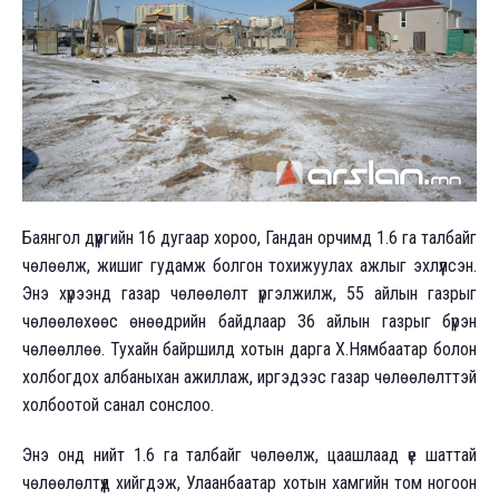
Баянгол дүүргийн 16 дугаар хороо, Гандан орчимд 1.6 га талбайг
чөлөөлж, жишиг гудамж болгон тохижуулах ажлыг эхлүүлсэн.
Энэ хүрээнд газар чөлөөлөлт үргэлжилж, 55 айлын газрыг
чөлөөлөхөөс өнөөдрийн байдлаар 36 айлын газрыг бүрэн
чөлөөллөө. Тухайн байршилд хотын дарга Х.Нямбаатар болон
холбогдох албаныхан ажиллаж, иргэдээс газар чөлөөлөлттэй
холбоотой санал сонслоо.
Энэ онд нийт 1.6 га талбайг чөлөөлж, цаашлаад үе шаттай
чөлөөлөлтүүд хийгдэж, Улаанбаатар хотын хамгийн том ногоон