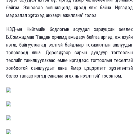
байгаа. Эхнээсээ зөвшилцөлд хүрээд явж байна. Иргэдэд
мэдээлэл хүргэхэд анхаарч ажиллана” гэлээ.
НЗД-ын Нийгмийн бодлогын асуудал хариуцсан зөвлөх
Б.Сэмжидмаа “Гандан орчимд амьдарч байгаа иргэд, аж ахуйн
нэгж, байгууллагад ээлтэй байдлаар тохижилтын ажлуудыг
төлөвлөөд явна. Дөрөвдүгээр сарын дундуур тогтоолын
төслийг танилцуулахаас өмнө иргэдээс тогтоолын төсөлтэй
холбоотой саналуудыг авна. Ямар цэцэрлэгт хүрээлэнтэй
болох талаар иргэд саналаа өгөх нь нээлттэй” гэсэн юм.