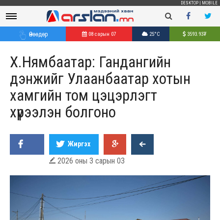
DESKTOP
|
MOBILE
Өнөөдөр
08 сарын 07
25°C
3593.93
₮
Х.Нямбаатар: Гандангийн
дэнжийг Улаанбаатар хотын
хамгийн том цэцэрлэгт
хүрээлэн болгоно
Жиргэх
2026 оны 3 сарын 03
