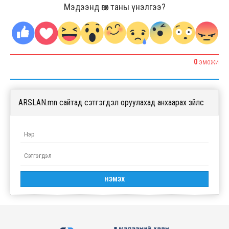
Мэдээнд өгөх таны үнэлгээ?
0
ЭМОЖИ
ARSLAN.mn сайтад сэтгэгдэл оруулахад анхаарах зүйлс