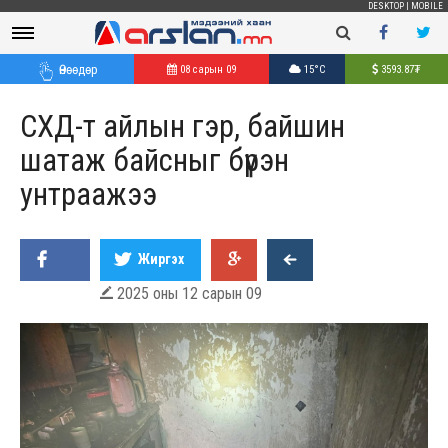
DESKTOP
|
MOBILE
Өнөөдөр
08 сарын 09
15°C
3593.87
₮
СХД-т айлын гэр, байшин
шатаж байсныг бүрэн
унтраажээ
Жиргэх
2025 оны 12 сарын 09
