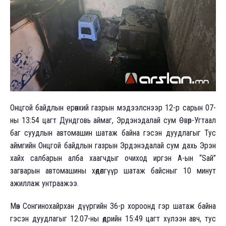
Онцгой байдлын ерөнхий газрын мэдээлснээр 12-р сарын 07-
ны 13:54 цагт Дундговь аймаг, Эрдэнэдалай сум Өвөр-Угтаал
баг суудлын автомашин шатаж байна гэсэн дуудлагыг Тус
аймгийн Онцгой байдлын газрын Эрдэнэдалай сум дахь Эрэн
хайх салбарын алба хаагчдыг очиход иргэн А-ын “Sай”
загварын автомашины хөдөлгүүр шатаж байсныг 10 минут
ажиллаж унтраажээ.
Мөн Сонгинохайрхан дүүргийн 36-р хороонд гэр шатаж байна
гэсэн дуудлагыг 12.07-ны өдрийн 15:49 цагт хүлээн авч, тус