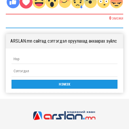
0
ЭМОЖИ
ARSLAN.mn сайтад сэтгэгдэл оруулахад анхаарах зүйлс