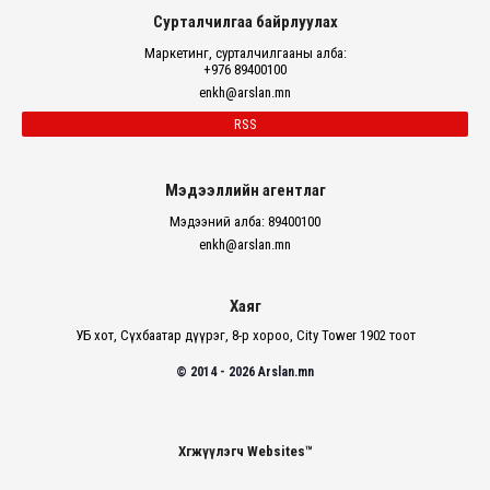
Сурталчилгаа байрлуулах
Маркетинг, сурталчилгааны алба:
+976 89400100
enkh@arslan.mn
RSS
Мэдээллийн агентлаг
Мэдээний алба: 89400100
enkh@arslan.mn
Хаяг
УБ хот, Сүхбаатар дүүрэг, 8-р хороо, City Tower 1902 тоот
© 2014 - 2026 Arslan.mn
Хөгжүүлэгч Websites™