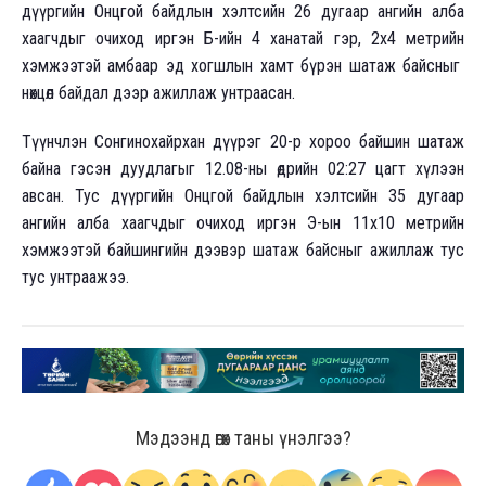
дүүргийн Онцгой байдлын хэлтсийн 26 дугаар ангийн алба
хаагчдыг очиход иргэн Б-ийн 4 ханатай гэр, 2х4 метрийн
хэмжээтэй амбаар эд хогшлын хамт бүрэн шатаж байсныг
нөхцөл байдал дээр ажиллаж унтраасан.
Түүнчлэн Сонгинохайрхан дүүрэг 20-р хороо байшин шатаж
байна гэсэн дуудлагыг 12.08-ны өдрийн 02:27 цагт хүлээн
авсан. Тус дүүргийн Онцгой байдлын хэлтсийн 35 дугаар
ангийн алба хаагчдыг очиход иргэн Э-ын 11х10 метрийн
хэмжээтэй байшингийн дээвэр шатаж байсныг ажиллаж тус
тус унтраажээ.
Мэдээнд өгөх таны үнэлгээ?