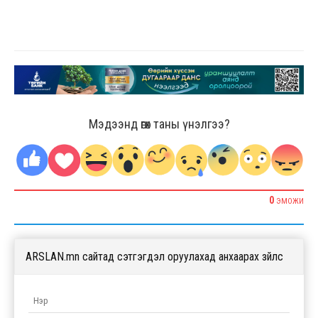
Мэдээнд өгөх таны үнэлгээ?
0
ЭМОЖИ
ARSLAN.mn сайтад сэтгэгдэл оруулахад анхаарах зүйлс