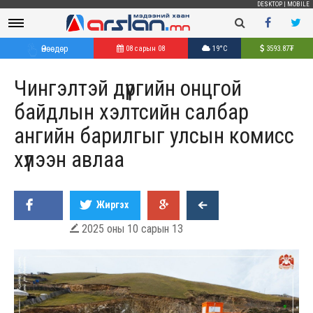
DESKTOP
|
MOBILE
Өнөөдөр
08 сарын 08
19°C
3593.87
₮
Чингэлтэй дүүргийн онцгой
байдлын хэлтсийн салбар
ангийн барилгыг улсын комисс
хүлээн авлаа
Жиргэх
2025 оны 10 сарын 13
