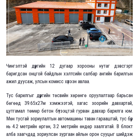
Чингэлтэй дүүргийн 12 дугаар хорооны нутаг дэвсгэрт
баригдсан онцгой байдлын хэлтсийн салбар ангийн барилгын
ажил дуусаж, улсын комисс хүлээн авлаа.
Тус барилгыг дүүргийн төсвийн хөрөнгө оруулалтаар барьсан
бөгөөд 39.65х27м хэмжээтэй, хагас зоорийн давхартай,
цутгамал төмөр бетон бүтээцтэй гурван давхар барилга юм.
Мөн тусгай зориулалтын автомашины таван гарааштай, тус бүр
нь 4.2 метрийн өргөн, 3.2 метрийн өндөр хаалгатай. В блокт
алба хаагчдад зориулсан зургаан айлын орон сууцыг шийдэж