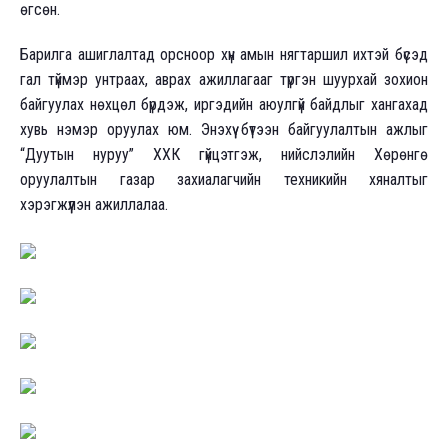
өгсөн.
Барилга ашиглалтад орсноор хүн амын нягтаршил ихтэй бүсэд
гал түймэр унтраах, аврах ажиллагааг түргэн шуурхай зохион
байгуулах нөхцөл бүрдэж, иргэдийн аюулгүй байдлыг хангахад
хувь нэмэр оруулах юм. Энэхүү бүтээн байгуулалтын ажлыг
“Дуутын нуруу” ХХК гүйцэтгэж, нийслэлийн Хөрөнгө
оруулалтын газар захиалагчийн техникийн хяналтыг
хэрэгжүүлэн ажиллалаа.