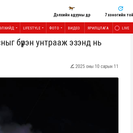
Дэлхийн адууны өдөр
7 хоногийн то
ЭЛХИЙД
LIFESTYLE
ФОТО
ВИДЕО
ЯРИЛЦЛАГА
LIVE
ныг бүрэн унтрааж эзэнд нь
2025 оны 10 сарын 11
