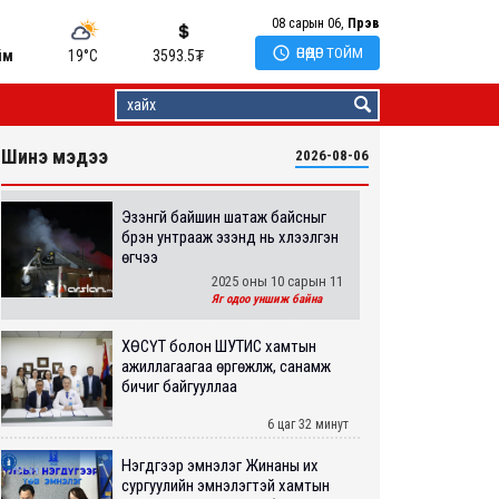
08 сарын 06,
Пүрэв

ӨНӨӨДӨР ТОЙМ
йм
19°C
3593.5
₮
Шинэ мэдээ
2026-08-06
Эзэнгүй байшин шатаж байсныг
бүрэн унтрааж эзэнд нь хүлээлгэн
өгчээ
2025 оны 10 сарын 11
Яг одоо уншиж байна
ХӨСҮТ болон ШУТИС хамтын
ажиллагаагаа өргөжүүлж, санамж
бичиг байгууллаа
6 цаг 32 минут
Нэгдүгээр эмнэлэг Жинаны их
сургуулийн эмнэлэгтэй хамтын