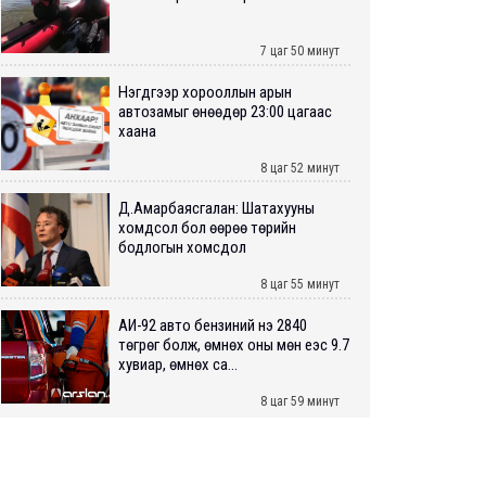
7 цаг 50 минут
Нэгдүгээр хорооллын арын
автозамыг өнөөдөр 23:00 цагаас
хаана
8 цаг 52 минут
Д.Амарбаясгалан: Шатахууны
хомдсол бол өөрөө төрийн
бодлогын хомсдол
8 цаг 55 минут
АИ-92 авто бензиний үнэ 2840
төгрөг болж, өмнөх оны мөн үеэс 9.7
хувиар, өмнөх са...
8 цаг 59 минут
ШУУРХАЙ: Туул голд 13 настай
хүүхэд живж, эрэн хайх ажиллагаа
үргэлжилж байна