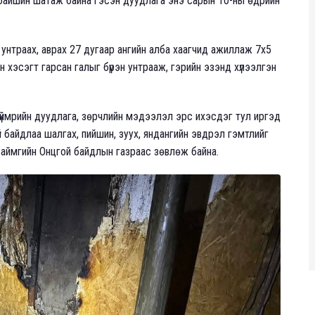
 байшин шатаж байна гэсэн дуудлага энэ сарын 10-ны өдрийн
унтраах, аврах 27 дугаар ангийн алба хаагчид ажиллаж 7х5
хэсэгт гарсан галыг бүрэн унтрааж, гэрийн эзэнд хүлээлгэн
түймрийн дуудлага, зөрчлийн мэдээлэл эрс ихэсдэг тул иргэд
үй байдлаа шалгах, пийшин, зуух, яндангийн эвдрэл гэмтлийг
 аймгийн Онцгой байдлын газраас зөвлөж байна.