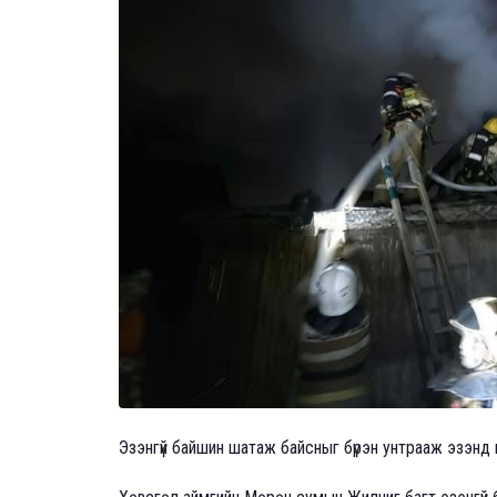
Эзэнгүй байшин шатаж байсныг бүрэн унтрааж эзэнд н