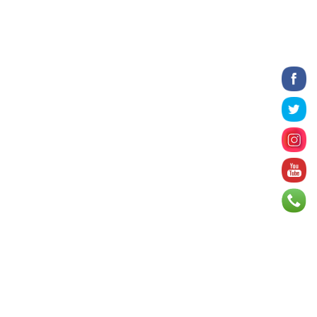
9 цаг 15 минут
Татварын өртэй шатахуун
импортлогч ААН-үүдийн дансыг
битүүмжлэхгүй
9 цаг 28 минут
Нийслэлийн цэцэрлэгийн цахим
бүртгэл энэ сарын 10-нд эхэлнэ
9 цаг 54 минут
Өнөр хороолол болон
Баянхошууны авто замын барилгын
ажлын нийт гүйцэтгэл 74.5 хув...
9 цаг 59 минут
Монгол-Алтай, Хөвсгөлийн
уулархаг нутаг, Дорнод-
Дарьгангын тал нутгаар дуу
цахилг...