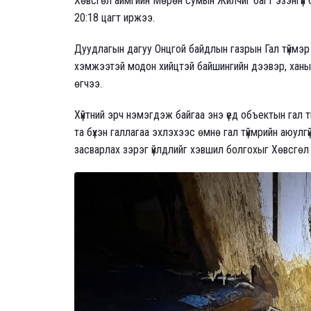
Хөвсгөл аймгийн Мөрөн сумын Жилчиг багт эзэнгүй
20:18 цагт иржээ.
Дуудлагын дагуу Онцгой байдлын газрын Гал түймэр 
хэмжээтэй модон хийцтэй байшингийн дээвэр, ханын 
өгчээ.
Хүйтний эрч нэмэгдэж байгаа энэ үед объектын гал 
та бүхэн галлагаа эхлэхээс өмнө гал түймрийн аюулг
засварлах зэрэг үйлдлийг хэвшил болгохыг Хөвсгөл