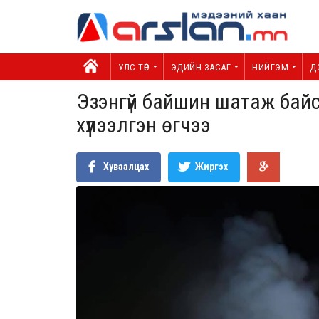
УЛС ТӨР
ЭДИЙН ЗАСАГ
НИЙГЭМ
Д
Эзэнгүй байшин шатаж байс
хүлээлгэн өгчээ
Хуваалцах
Жиргэх