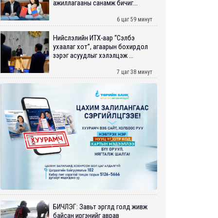
ажиллагааны санамж бичиг...
6 цаг 59 минут
Нийслэлийн ИТХ-аар “Сэлбэ
ухаалаг хот”, агаарын бохирдол
зэрэг асуудлыг хэлэлцэж ...
7 цаг 38 минут
БИЧЛЭГ: Завьт эргүүлүүд голд живж
байсан иргэнийг аврав