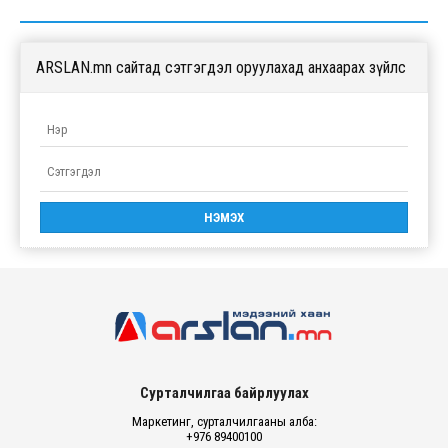
ARSLAN.mn сайтад сэтгэгдэл оруулахад анхаарах зүйлс
Сурталчилгаа байрлуулах
Маркетинг, сурталчилгааны алба:
+976 89400100