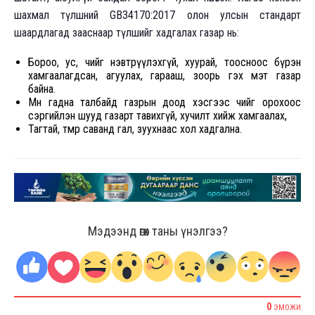
шахмал түлшний GB34170:2017 олон улсын стандарт
шаардлагад зааснаар түлшийг хадгалах газар нь:
Бороо, ус, чийг нэвтрүүлэхгүй, хуурай, тоосноос бүрэн
хамгаалагдсан, агуулах, гарааш, зоорь гэх мэт газар
байна.
Мөн гадна талбайд газрын доод хэсгээс чийг орохоос
сэргийлэн шууд газарт тавихгүй, хучилт хийж хамгаалах,
Тагтай, төмөр саванд гал, зуухнаас хол хадгална.
Мэдээнд өгөх таны үнэлгээ?
0
ЭМОЖИ