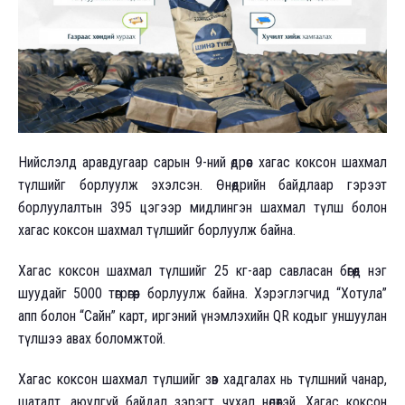
Нийслэлд аравдугаар сарын 9-ний өдрөөс хагас коксон шахмал
түлшийг борлуулж эхэлсэн. Өнөөдрийн байдлаар гэрээт
борлуулалтын 395 цэгээр мидлингэн шахмал түлш болон
хагас коксон шахмал түлшийг борлуулж байна.
Хагас коксон шахмал түлшийг 25 кг-аар савласан бөгөөд нэг
шуудайг 5000 төгрөгөөр борлуулж байна. Хэрэглэгчид “Хотула”
апп болон “Сайн” карт, иргэний үнэмлэхийн QR кодыг уншуулан
түлшээ авах боломжтой.
Хагас коксон шахмал түлшийг зөв хадгалах нь түлшний чанар,
шаталт, аюулгүй байдал зэрэгт чухал нөлөөтэй. Хагас коксон