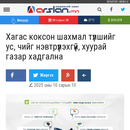
DESKTOP
|
MOBILE
Өнөөдөр
08 сарын 08
27°C
3593.87
₮
Хагас коксон шахмал түлшийг
ус, чийг нэвтрүүлэхгүй, хуурай
газар хадгална
Жиргэх
2025 оны 10 сарын 10
