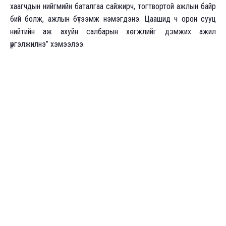
хаагчдын нийгмийн баталгаа сайжирч, тогтвортой ажлын байр
бий болж, ажлын бүтээмж нэмэгдэнэ. Цаашид ч орон сууц
нийтийн аж ахуйн салбарын хөгжлийг дэмжих ажил
үргэлжилнэ” хэмээлээ.