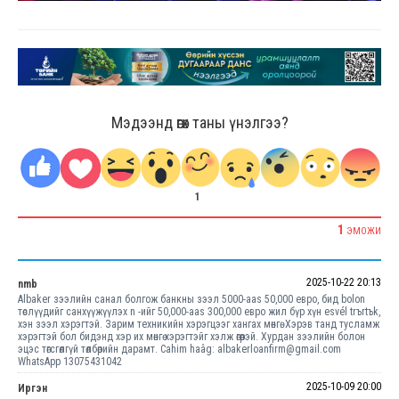
Мэдээнд өгөх таны үнэлгээ?
1
1
ЭМОЖИ
2025-10-22 20:13
nmb
Albaker зээлийн санал болгож банкны зээл 5000-aas 50,000 евро, бид bolon
төслүүдийг санхүүжүүлэх n -ийг 50,000-aas 300,000 евро жил бүр хүн esvél trъrtъk,
хэн зээл хэрэгтэй. Зарим техникийн хэрэгцээг хангах мөнгө. Хэрэв танд тусламж
хэрэгтэй бол бидэнд хэр их мөнгө хэрэгтэйг хэлж өгөөрэй. Хурдан зээлийн болон
эцэс төгсгөлгүй төлбөрийн дарамт. Cahim haâg: albakerloanfirm@gmail.com
WhatsApp 13075431042
2025-10-09 20:00
Иргэн