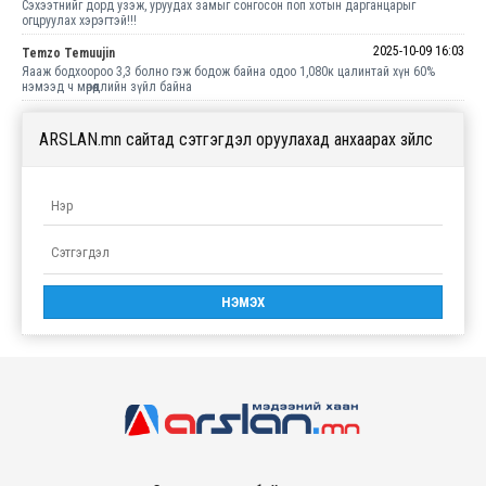
Сэхээтнийг дорд узэж, уруудах замыг сонгосон поп хотын дарганцарыг
огцруулах хэрэгтэй!!!
2025-10-09 16:03
Temzo Temuujin
Яааж бодхоороо 3,3 болно гэж бодож байна одоо 1,080к цалинтай хүн 60%
нэмээд ч мөрөөдлийн зүйл байна
ARSLAN.mn сайтад сэтгэгдэл оруулахад анхаарах зүйлс