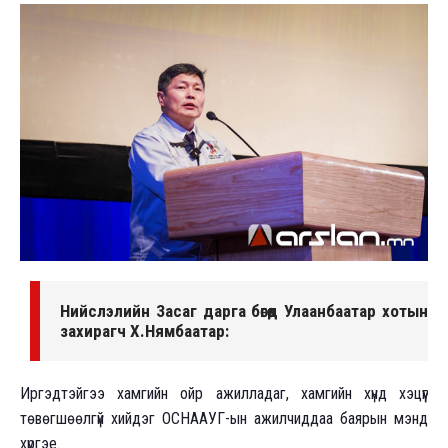
Нийслэлийн Засаг дарга бөгөөд Улаанбаатар хотын
захирагч Х.Нямбаатар:
Иргэдтэйгээ хамгийн ойр ажилладаг, хамгийн хүнд хэцүүг
төвөгшөөлгүй хийдэг ОСНААУГ-ын ажилчиддаа баярын мэнд
хүргэе.