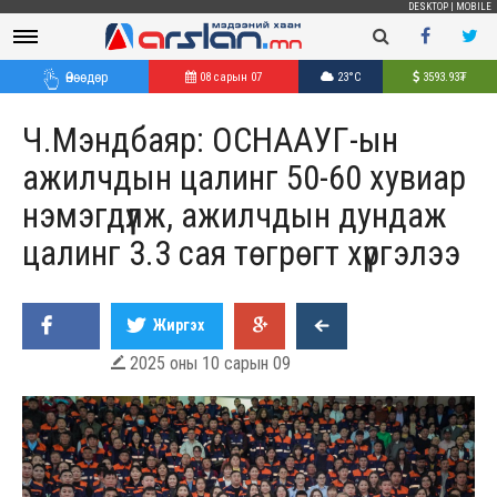
DESKTOP
|
MOBILE
Өнөөдөр
08 сарын 07
23°C
3593.93
₮
Ч.Мэндбаяр: ОСНААУГ-ын
ажилчдын цалинг 50-60 хувиар
нэмэгдүүлж, ажилчдын дундаж
цалинг 3.3 сая төгрөгт хүргэлээ
Жиргэх
2025 оны 10 сарын 09
