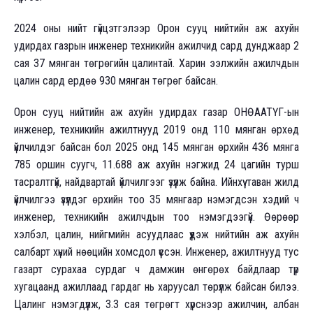
2024 оны нийт гүйцэтгэлээр Орон сууц нийтийн аж ахуйн
удирдах газрын инженер техникийн ажилчид сард дунджаар 2
сая 37 мянган төгрөгийн цалинтай. Харин ээлжийн ажилчдын
цалин сард ердөө 930 мянган төгрөг байсан.
Орон сууц нийтийн аж ахуйн удирдах газар ОНӨААТҮГ-ын
инженер, техникийн ажилтнууд 2019 онд 110 мянган өрхөд
үйлчилдэг байсан бол 2025 онд 145 мянган өрхийн 436 мянга
785 оршин суугч, 11.688 аж ахуйн нэгжид 24 цагийн турш
тасралтгүй, найдвартай үйлчилгээг үзүүлж байна. Ийнхүү таван жилд
үйлчилгээ үзүүлдэг өрхийн тоо 35 мянгаар нэмэгдсэн хэдий ч
инженер, техникийн ажилчдын тоо нэмэгдээгүй. Өөрөөр
хэлбэл, цалин, нийгмийн асуудлаас үүдэж нийтийн аж ахуйн
салбарт хүний нөөцийн хомсдол үүссэн. Инженер, ажилтнууд тус
газарт сурахаа сурдаг ч дамжин өнгөрөх байдлаар түр
хугацаанд ажиллаад гардаг нь харуусал төрүүлж байсан билээ.
Цалинг нэмэгдүүлж, 3.3 сая төгрөгт хүрснээр ажилчин, албан