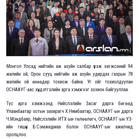
Монгол Улсад нийтийн аж ахуйн салбар үүсэж хөгжсөний 94
жилийн ой, Орон сууц нийтийн аж ахуйн удирдах газрын 78
жилийн ой өнөөдөр тохиож байна. Уг ойг тохиолдуулан
ОСНААУГ-аас хүндэтгэлийн арга хэмжээг зохион байгууллаа.
Тус арга хэмжээнд Нийслэлийн Засаг дарга бөгөөд
Улаанбаатар хотын захирагч Х.Нямбаатар, ОСНААУГ-ын дарга
Ч.Мэндбаяр, Нийслэлийн ИТХ-ын төлөөлөгч, ОСНААУГ-ын УЗ-
ийн гишүүн Б.Сэмжидмаа болон ОСНААУГ-ын ажилчид
оролцлоо.