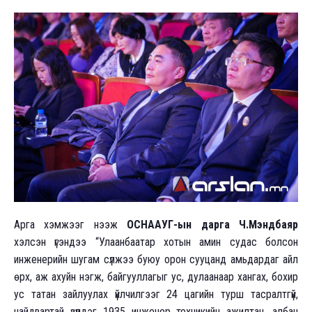
Арга хэмжээг нээж
ОСНААУГ-ын дарга Ч.Мэндбаяр
хэлсэн үгэндээ “Улаанбаатар хотын амин судас болсон
инженерийн шугам сүлжээ буюу орон сууцанд амьдардаг айл
өрх, аж ахуйн нэгж, байгууллагыг ус, дулаанаар хангах, бохир
ус татан зайлуулах үйлчилгээг 24 цагийн турш тасралтгүй,
найдвартай үзүүлдэг 1935 инженер техникийн ажилтан, албан