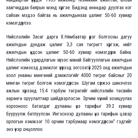
хаагчиддаа баярын мэнд хүргэе. Бидэнд өнөөдөр дуулгах нэг
сайхан мэдээ байгаа нь ажилчдынхаа цалинг 50-60 хувиар
нэмэгдүүллээ.
Нийслэлийн Засаг дарга Х.Нямбаатар үүрэг болгосны дагуу
ажилчдын дундаж цалинг 3,3 сая төгрөгт хүргэж, нийт
ажилчдын үндсэн цалинг 50-60 хувиар нэмэгдүүлж байна.
Нийслэлийн удирдлагын зүгээс манай байгууллагын ажилчдын
цалинг нэмэхэд дэмжлэг үзүүлээд зогсохгүй 2025 онд ажилчдын
хоол унааны мөнгөний дэмжлэгийг 4000 төгрөг байсныг 20
мянган төгрөг болгож нэмэгдүүлсэн. Шугам сүлжээ шинэчлэх
ажлын хүрээнд 15.4 тэрбум төгрөгийг нийслэлийн төсвийн
хөрөнгө оруулалтаар шийдвэрлэсэн. Эрчим хүчний зохицуулах
хорооноос баталдаг дулааны үнэ тарифыг 39.2 хувиар
бууруулж батлуулсан. Ингэснээр дулааны үнэ тарифын цэвэр
орлогын хэмжээг 10 орчим тэрбумаар нэмэгдүүлсэн” гэдгийг
энэ үеэр онцоллоо.