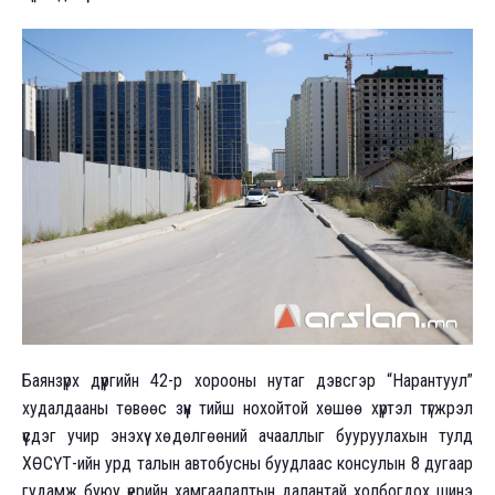
Баянзүрх дүүргийн 42-р хорооны нутаг дэвсгэр “Нарантуул”
худалдааны төвөөс зүүн тийш нохойтой хөшөө хүртэл түгжрэл
үүсдэг учир энэхүү хөдөлгөөний ачааллыг бууруулахын тулд
ХӨСҮТ-ийн урд талын автобусны буудлаас консулын 8 дугаар
гудамж буюу үерийн хамгаалалтын далантай холбогдох шинэ