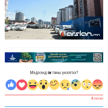
Мэдээнд өгөх таны үнэлгээ?
0
ЭМОЖИ