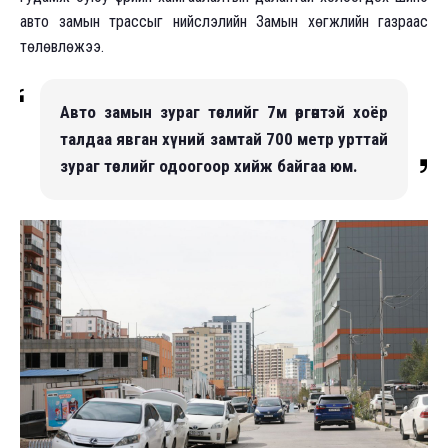
авто замын трассыг нийслэлийн Замын хөгжлийн газраас
төлөвлөжээ.
Авто замын зураг төслийг 7м өргөнтэй хоёр
талдаа явган хүний замтай 700 метр урттай
зураг төслийг одоогоор хийж байгаа юм.