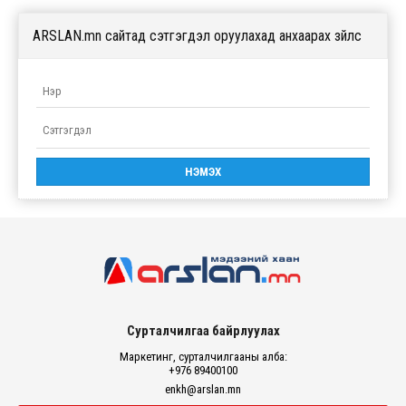
ARSLAN.mn сайтад сэтгэгдэл оруулахад анхаарах зүйлс
Сурталчилгаа байрлуулах
Маркетинг, сурталчилгааны алба:
+976 89400100
enkh@arslan.mn