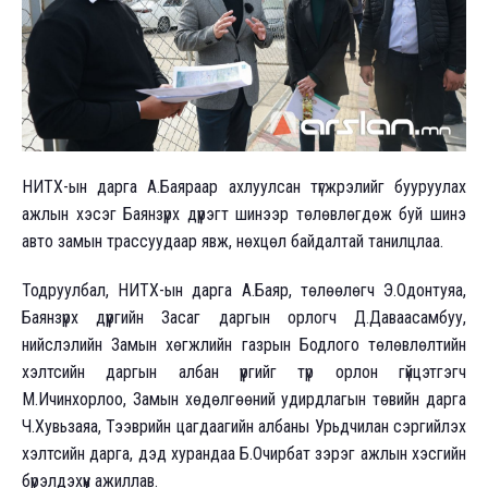
НИТХ-ын дарга А.Баяраар ахлуулсан түгжрэлийг бууруулах
ажлын хэсэг Баянзүрх дүүрэгт шинээр төлөвлөгдөж буй шинэ
авто замын трассуудаар явж, нөхцөл байдалтай танилцлаа.
Тодруулбал, НИТХ-ын дарга А.Баяр, төлөөлөгч Э.Одонтуяа,
Баянзүрх дүүргийн Засаг даргын орлогч Д.Даваасамбуу,
нийслэлийн Замын хөгжлийн газрын Бодлого төлөвлөлтийн
хэлтсийн даргын албан үүргийг түр орлон гүйцэтгэгч
М.Ичинхорлоо, Замын хөдөлгөөний удирдлагын төвийн дарга
Ч.Хувьзаяа, Тээврийн цагдаагийн албаны Урьдчилан сэргийлэх
хэлтсийн дарга, дэд хурандаа Б.Очирбат зэрэг ажлын хэсгийн
бүрэлдэхүүн ажиллав.