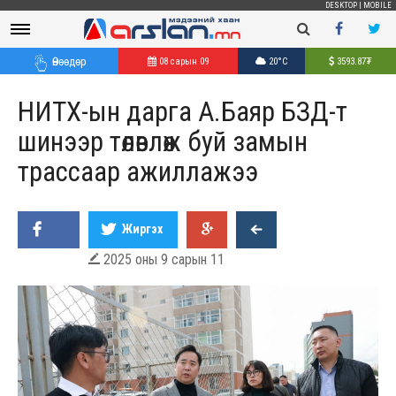
DESKTOP
|
MOBILE
Өнөөдөр
08 сарын 09
20°C
3593.87
₮
НИТХ-ын дарга А.Баяр БЗД-т
шинээр төлөвлөж буй замын
трассаар ажиллажээ
Жиргэх
2025 оны 9 сарын 11
