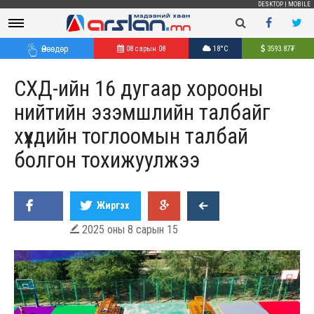
DESKTOP
|
MOBILE
Өнөөдөр
08 сарын 08
18°C
3593.87
₮
СХД-ийн 16 дугаар хорооны
нийтийн эзэмшлийн талбайг
хүүхдийн тоглоомын талбай
болгон тохижуулжээ
Жиргэх
2025 оны 8 сарын 15
