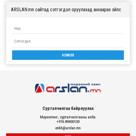
ARSLAN.mn сайтад сэтгэгдэл оруулахад анхаарах зүйлс
Сурталчилгаа байрлуулах
Маркетинг, сурталчилгааны алба:
+976 89400100
enkh@arslan.mn