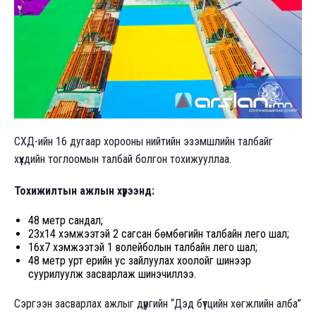
СХД-ийн 16 дугаар хорооны нийтийн эзэмшлийн талбайг
хүүхдийн тоглоомын талбай болгон тохижууллаа.
Тохижилтын ажлын хүрээнд:
48 метр сандал;
23x14 хэмжээтэй 2 сагсан бөмбөгийн талбайн лего шал;
16x7 хэмжээтэй 1 волейболын талбайн лего шал;
48 метр урт үерийн ус зайлуулах хоолойг шинээр
суурилуулж засварлаж шинэчиллээ.
Сэргээн засварлах ажлыг дүүргийн “Дэд бүтцийн хөгжлийн алба”