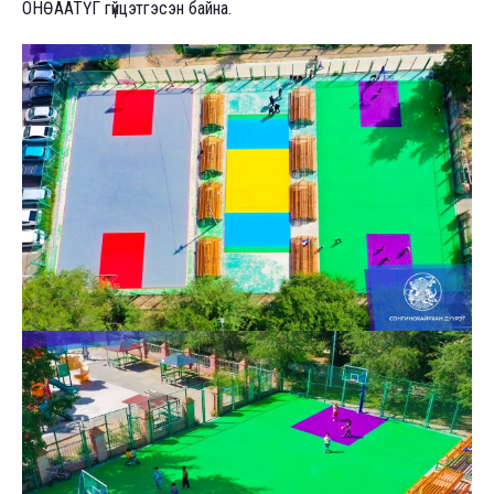
ОНӨААТҮГ гүйцэтгэсэн байна.