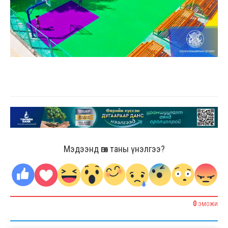
Мэдээнд өгөх таны үнэлгээ?
0
ЭМОЖИ