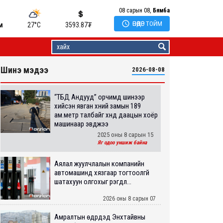
08 сарын 08,
Бямба

ӨНӨӨДӨР ТОЙМ
м
27°C
3593.87
₮
Шинэ мэдээ
2026-08-08
“ТБД Андууд” орчимд шинээр
хийсэн явган хүний замын 189
ам.метр талбайг хүнд даацын хоёр
машинаар эвджээ
2025 оны 8 сарын 15
Яг одоо уншиж байна
Аялал жуулчлалын компанийн
автомашинд хязгаар тогтоолгүй
шатахуун олгохыг үүрэгдл...
2026 оны 8 сарын 07
Амралтын өдрүүдэд Энхтайвны