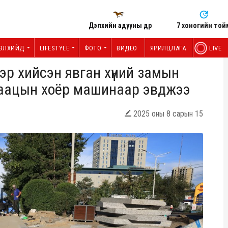
Дэлхийн адууны өдөр
7 хоногийн той
ЭЛХИЙД
LIFESTYLE
ФОТО
ВИДЕО
ЯРИЛЦЛАГА
LIVE
р хийсэн явган хүний замын
 даацын хоёр машинаар эвджээ
2025 оны 8 сарын 15
