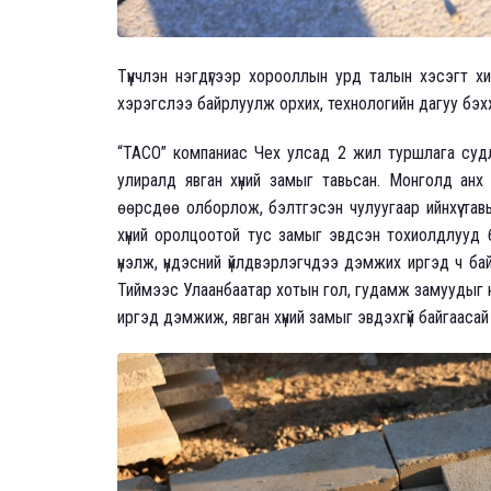
Түүнчлэн нэгдүгээр хорооллын урд талын хэсэгт х
хэрэгслээ байрлуулж орхих, технологийн дагуу бэх
“ТАСО” компаниас Чех улсад 2 жил туршлага судл
улиралд явган хүний замыг тавьсан. Монголд анх
өөрсдөө олборлож, бэлтгэсэн чулуугаар ийнхүү та
хүний оролцоотой тус замыг эвдсэн тохиолдлууд б
үнэлж, үндэсний үйлдвэрлэгчдээ дэмжих иргэд ч ба
Тиймээс Улаанбаатар хотын гол, гудамж замуудыг 
иргэд дэмжиж, явган хүний замыг эвдэхгүй байгаасай