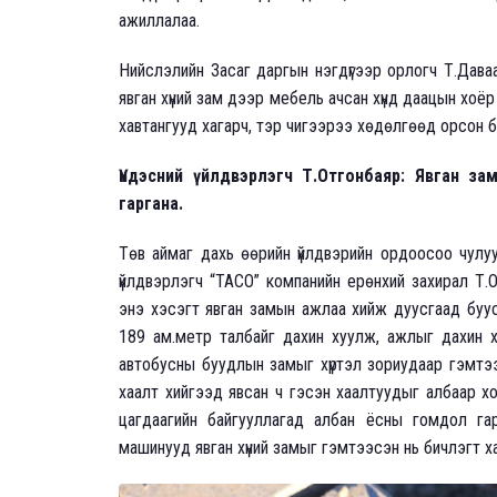
ажиллалаа.
Нийслэлийн Засаг даргын нэгдүгээр орлогч Т.Дава
явган хүний зам дээр мебель ачсан хүнд даацын хоё
хавтангууд хагарч, тэр чигээрээ хөдөлгөөд орсон ба
Үндэсний үйлдвэрлэгч Т.Отгонбаяр: Явган з
гаргана.
Төв аймаг дахь өөрийн үйлдвэрийн ордоосоо чулуу
үйлдвэрлэгч “ТАСО” компанийн ерөнхий захирал Т.
энэ хэсэгт явган замын ажлаа хийж дуусгаад буус
189 ам.метр талбайг дахин хуулж, ажлыг дахин хи
автобусны буудлын замыг хүртэл зориудаар гэмтээ
хаалт хийгээд явсан ч гэсэн хаалтуудыг албаар х
цагдаагийн байгууллагад албан ёсны гомдол гар
машинууд явган хүний замыг гэмтээсэн нь бичлэгт х