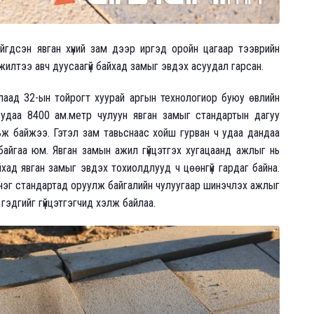
ийгдсэн явган хүний зам дээр иргэд оройн цагаар тээврийн
жилтээ авч дуусаагүй байхад замыг эвдэх асуудал гарсан.
аад 32-ын тойрогт хуурай аргын технологиор буюу өвлийн
 удаа 8400 ам.метр чулуун явган замыг стандартын дагуу
вьж байжээ. Гэтэл зам тавьснаас хойш гурван ч удаа дандаа
айгаа юм. Явган замын ажил гүйцэтгэх хугацаанд ажлыг нь
йхад явган замыг эвдэх тохиолдлууд ч цөөнгүй гардаг байна.
нэг стандартад оруулж байгалийн чулуугаар шинэчлэх ажлыг
 гэдгийг гүйцэтгэгчид хэлж байлаа.