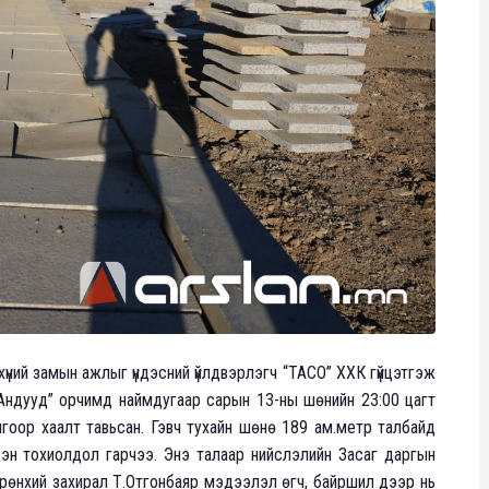
хүний замын ажлыг үндэсний үйлдвэрлэгч “ТАСО” ХХК гүйцэтгэж
 Андууд” орчимд наймдугаар сарын 13-ны шөнийн 23:00 цагт
лгоор хаалт тавьсан. Гэвч тухайн шөнө 189 ам.метр талбайд
сэн тохиолдол гарчээ. Энэ талаар нийслэлийн Засаг даргын
ерөнхий захирал Т.Отгонбаяр мэдээлэл өгч, байршил дээр нь