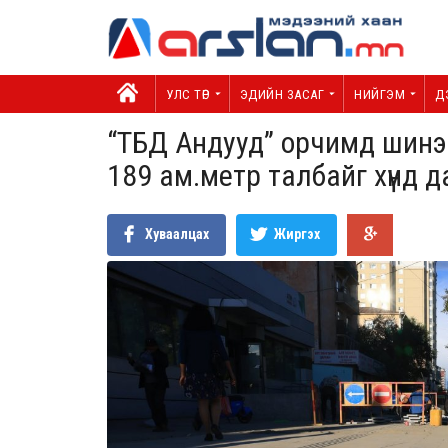
УЛС ТӨР
ЭДИЙН ЗАСАГ
НИЙГЭМ
Д
“ТБД Андууд” орчимд шинээ
189 ам.метр талбайг хүнд
Хуваалцах
Жиргэх