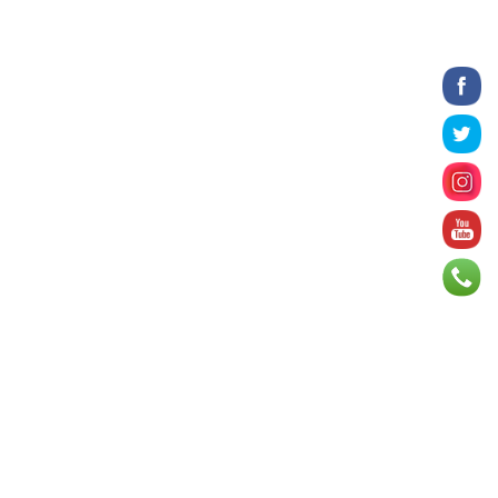
зэрэг асуудлыг хэлэлцэж ...
2026 оны 8 сарын 06
БИЧЛЭГ: Завьт эргүүлүүд голд живж
байсан иргэнийг аврав
2026 оны 8 сарын 06
Нэгдүгээр хорооллын арын
автозамыг өнөөдөр 23:00 цагаас
хаана
2026 оны 8 сарын 06
Д.Амарбаясгалан: Шатахууны
хомдсол бол өөрөө төрийн
бодлогын хомсдол
2026 оны 8 сарын 06
АИ-92 авто бензиний үнэ 2840
төгрөг болж, өмнөх оны мөн үеэс 9.7
хувиар, өмнөх са...