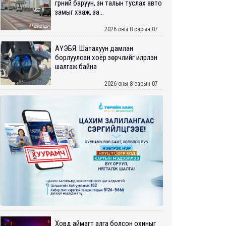
гүүрний баруун, зүүн талын туслах авто
замыг хааж, за...
2026 оны 8 сарын 07
АҮЭБЯ: Шатахуун дамлан
борлуулсан хоёр зөрчлийг илрүүлэн
шалгаж байна
2026 оны 8 сарын 07
Ховд аймагт алга болсон охиныг