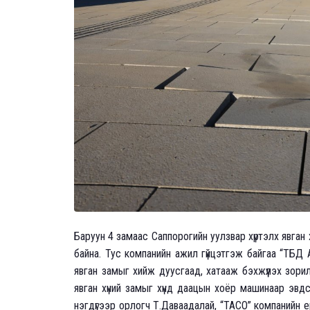
Баруун 4 замаас Саппорогийн уулзвар хүртэлх явган 
байна. Тус компанийн ажил гүйцэтгэж байгаа “ТБД
явган замыг хийж дуусгаад, хатааж бэхжүүлэх зори
явган хүний замыг хүнд даацын хоёр машинаар эвд
нэгдүгээр орлогч Т.Даваадалай, “ТАСО” компанийн 