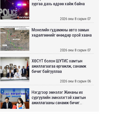
зургаа дахь өдрөө хайж байна
2026 оны 8 сарын 07
Монелийн гудамжны авто замын
хөдөлгөөнийг өнөөдөр орой хаана
2026 оны 8 сарын 07
ХӨСҮТ болон ШУТИС хамтын
ажиллагаагаа өргөжүүлж, санамж
бичиг байгууллаа
2026 оны 8 сарын 06
Нэгдүгээр эмнэлэг Жинаны их
сургуулийн эмнэлэгтэй хамтын
ажиллагааны санамж бичиг...
2026 оны 8 сарын 06
Нийслэлийн ИТХ-аар “Сэлбэ
ухаалаг хот”, агаарын бохирдол