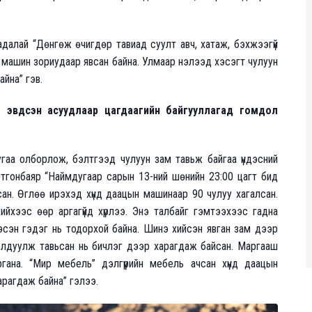
адалай “Дөнгөж өчигдөр тавиад суулт авч, хатаж, бэхжээгүй
р машин зориудаар явсан байна. Улмаар нэлээд хэсэгт чулуун
йна” гэв.
ам эвдсэн асуудлаар цагдаагийн байгууллагад гомдол
гаа олборлож, бэлтгээд чулуун зам тавьж байгаа үндэсний
Отгонбаяр “Наймдугаар сарын 13-ний шөнийн 23:00 цагт бид
ан. Өглөө ирэхэд хүнд даацын машинаар 90 чулуу хагалсан.
йхээс өөр аргагүйд хүрлээ. Энэ талбайг гэмтээхээс гадна
сэн гэдэг нь тодорхой байна. Шинэ хийсэн явган зам дээр
олдуулж тавьсан нь бичлэг дээр харагдаж байсан. Маргааш
гана. “Мир мебель” дэлгүүрийн мебель ачсан хүнд даацын
арагдаж байна” гэлээ.