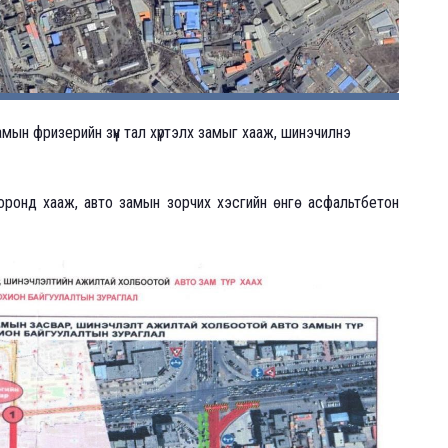
амын фризерийн зүүн тал хүртэлх замыг хааж, шинэчилнэ
оронд хааж, авто замын зорчих хэсгийн өнгө асфальтбетон