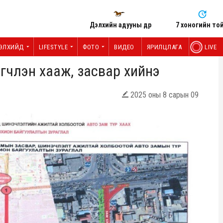
Дэлхийн адууны өдөр
7 хоногийн то
ЭЛХИЙД
LIFESTYLE
ФОТО
ВИДЕО
ЯРИЛЦЛАГА
LIVE
гчлэн хааж, засвар хийнэ
2025 оны 8 сарын 09
