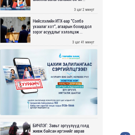
3 цаг 2 минут
Нийслэлийн ИТХ-аар “Сэлбэ
ухаалаг хот”, агаарын бохирдол
зэрэг асуудлыг хэлэлцэж ...
3 цаг 41 минут
БИЧЛЭГ: Завьт эргүүлүүд голд
живж байсан иргэнийг аврав