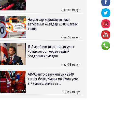
3 цаг 53 минут
Нэгдүгээр хорооллын арын
автозамыг өнөөдөр 23:00 цагаас
хаана
4 цаг 55 минут
Д.Амарбаясгалан: Шатахууны
хомдсол бол өөрөө төрийн
бодлогын хомсдол
4 цаг 58 минут
АИ-92 авто бензиний үнэ 2840
төгрөг болж, өмнөх оны мөн үеэс
9.7 хувиар, өмнөх са...
5 цаг 2 минут
ШУУРХАЙ: Туул голд 13 настай
хүүхэд живж, эрэн хайх ажиллагаа
үргэлжилж байна