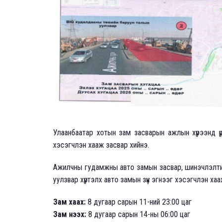
Улаанбаатар хотын зам засварын ажлын хүрээнд 
хэсэгчлэн хааж засвар хийнэ.
Ажилчны гудамжны авто замын засвар, шинэчлэлтий
уулзвар хүртэлх авто замын зүүн эгнээг хэсэгчлэн ха
Зам хаах:
8 дугаар сарын 11-ний 23:00 цаг
Зам нээх:
8 дугаар сарын 14-ны 06:00 цаг