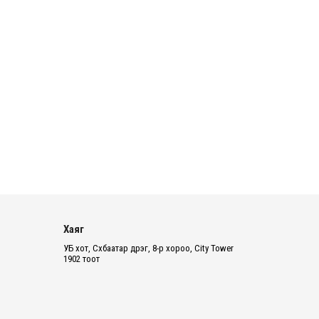
Монголбанк долдугаар сард 1,439
кг үнэт металл худалдан авчээ
2026 оны 8 сарын 05
Таеквондогийн Ази тивийн аварга
шалгаруулах арван нэгдүгээр
тэмцээнд 32 орны тами...
2026 оны 8 сарын 05
Н.УЧРАЛ: Өнөөдрөөс бензин
нийлүүлэхийг хүсэж байгаа хэнд ч
нээлттэй
2026 оны 8 сарын 05
Хаяг
Ерөнхий сайдын бодлогын
УБ хот, Сүхбаатар дүүрэг, 8-р хороо, City Tower
зөвлөхөөр томилогдсон
1902 тоот
С.Далхаасүрэн ₮1,7 тэрбум ҮЛ
ХӨДЛӨХ...
2026 оны 8 сарын 05