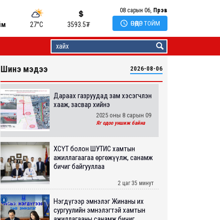
08 сарын 06,
Пүрэв

ӨНӨӨДӨР ТОЙМ
йм
27°C
3593.5
₮
Шинэ мэдээ
2026-08-06
Дараах газруудад зам хэсэгчлэн
хааж, засвар хийнэ
2025 оны 8 сарын 09
Яг одоо уншиж байна
ХӨСҮТ болон ШУТИС хамтын
ажиллагаагаа өргөжүүлж, санамж
бичиг байгууллаа
2 цаг 35 минут
Нэгдүгээр эмнэлэг Жинаны их
сургуулийн эмнэлэгтэй хамтын
ажиллагааны санамж бичиг...