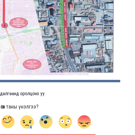
өдөлгөөнд оролцоно уу.
гөх таны үнэлгээ?