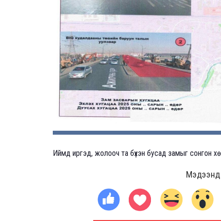
Иймд иргэд, жолооч та бүхэн бусад замыг сонгон х
Мэдээнд ө