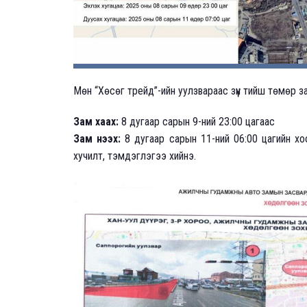
Мөн “Хөсөг трейд”-ийн уулзвараас зүүн тийш төмөр з
Зам хаах:
8 дугаар сарын 9-ний 23:00 цагаас
Зам нээх:
8 дугаар сарын 11-ний 06:00 цагийн хо
хучилт, тэмдэглэгээ хийнэ.