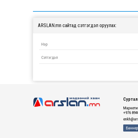
ARSLAN.mn сайтад сэтгэгдэл оруулах:
Суртал
Маркетин
+976 894
enkh@ars
Баннер