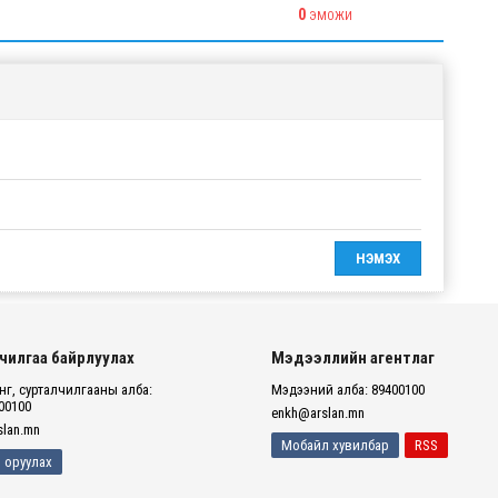
0
ЭМОЖИ
чилгаа байрлуулах
Мэдээллийн агентлаг
г, сурталчилгааны алба:
Мэдээний алба: 89400100
00100
enkh@arslan.mn
lan.mn
Мобайл хувилбар
RSS
 оруулах