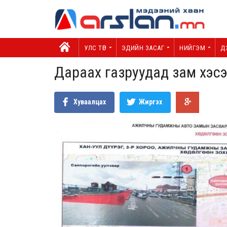
УЛС ТӨР
ЭДИЙН ЗАСАГ
НИЙГЭМ
Д
Дараах газруудад зам хэсэ
Хуваалцах
Жиргэх