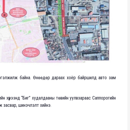
үргэлжилж байна. Өнөөдөр дараах хоёр байршилд авто зам
н хүрээнд “Биг” худалдааны төвийн уулвзараас Саппорогийн
аж засвар, шинэчлэлт хийнэ.