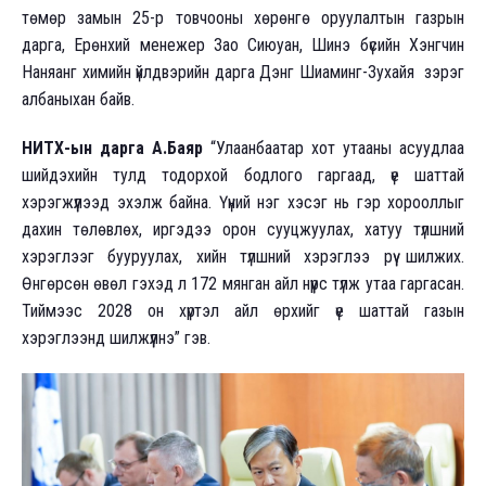
төмөр замын 25-р товчооны хөрөнгө оруулалтын газрын
дарга, Ерөнхий менежер Зао Сиюуан, Шинэ бүсийн Хэнгчин
Наняанг химийн үйлдвэрийн дарга Дэнг Шиаминг-Зухайя зэрэг
албаныхан байв.
НИТХ-ын дарга А.Баяр
“Улаанбаатар хот утааны асуудлаа
шийдэхийн тулд тодорхой бодлого гаргаад, үе шаттай
хэрэгжүүлээд эхэлж байна. Үүний нэг хэсэг нь гэр хорооллыг
дахин төлөвлөх, иргэдээ орон сууцжуулах, хатуу түлшний
хэрэглээг бууруулах, хийн түлшний хэрэглээ рүү шилжих.
Өнгөрсөн өвөл гэхэд л 172 мянган айл нүүрс түлж утаа гаргасан.
Тиймээс 2028 он хүртэл айл өрхийг үе шаттай газын
хэрэглээнд шилжүүлнэ” гэв.