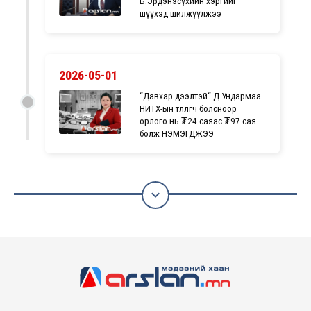
Б.Эрдэнэсүхийн хэргийг
шүүхэд шилжүүлжээ
2026-05-01
“Давхар дээлтэй“ Д.Ундармаа
НИТХ-ын төлөөлөгч болсноор
орлого нь ₮24 саяас ₮97 сая
болж НЭМЭГДЖЭЭ
