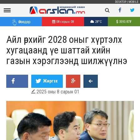
DESKTOP
|
MOBILE
Өнөөдөр
08 сарын 08
28°C
3593.87
₮
Айл өрхийг 2028 оныг хүртэлх
хугацаанд үе шаттай хийн
газын хэрэглээнд шилжүүлнэ
Жиргэх
2025 оны 8 сарын 01
