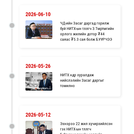
2026-06-10
ЧД-ийн Засаг даргад горилж
буй НИТХ-ын төлөөлөгч З.Төмөртөмөөгийн
орлого жилийн дотор ₮44
саяас ₮5.3 сая болж БУУРЧЭЭ
2026-05-26
НИТХ өнөөдөр хуралдаж
нийслэлийн Засаг даргыг
томилно
2026-05-12
Эхнэрээ 22 жил хүчирхийлсэн
гэх НИТХ-ын төлөөлөгч