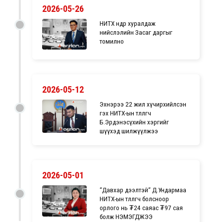
2026-05-26
НИТХ өнөөдөр хуралдаж
нийслэлийн Засаг даргыг
томилно
2026-05-12
Эхнэрээ 22 жил хүчирхийлсэн
гэх НИТХ-ын төлөөлөгч
Б.Эрдэнэсүхийн хэргийг
шүүхэд шилжүүлжээ
2026-05-01
“Давхар дээлтэй“ Д.Ундармаа
НИТХ-ын төлөөлөгч болсноор
орлого нь ₮24 саяас ₮97 сая
болж НЭМЭГДЖЭЭ