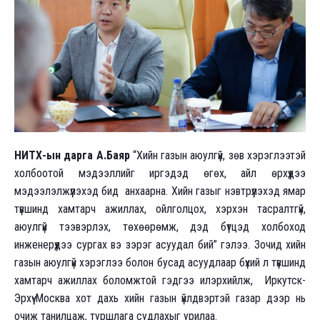
НИТХ-ын дарга А.Баяр
“Хийн газын аюулгүй, зөв хэрэглээтэй
холбоотой мэдээллийг иргэдэд өгөх, айл өрхүүдээ
мэдээлэлжүүлэхэд бид анхаарна. Хийн газыг нэвтрүүлэхэд ямар
түвшинд хамтарч ажиллах, ойлголцох, хэрхэн тасралтгүй,
аюулгүй тээвэрлэх, төхөөрөмж, дэд бүтцэд холбоход
инженерүүдээ сургах вэ зэрэг асуудал бий” гэлээ. Зочид хийн
газын аюулгүй хэрэглээ болон бусад асуудлаар бүхий л түвшинд
хамтарч ажиллах боломжтой гэдгээ илэрхийлж, Иркутск-
Эрхүү-Москва хот дахь хийн газын үйлдвэртэй газар дээр нь
очиж танилцаж, туршлага судлахыг урилаа.