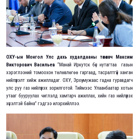
ОХУ-ын Монгол Улс дахь худалдааны төлөөлөгч Максим
Викторович Васильев
“Манай Иркутск бүс нутагтаа газын
хэрэглээний томоохон төлөвлөгөө гаргаад, тасралтгүй ханган
нийлүүлэлт хийж ажилладаг. ОХУ, Эрхүү мужаас гадна гуравдагч
улс руу газ нийлүүлэх зорилготой. Тиймээс Улаанбаатар хотын
утааг бууруулах чиглэлд хамтарч ажиллах, хийн газ нийлүүлэх
хүсэлтэй байна” гэдгээ илэрхийллээ.