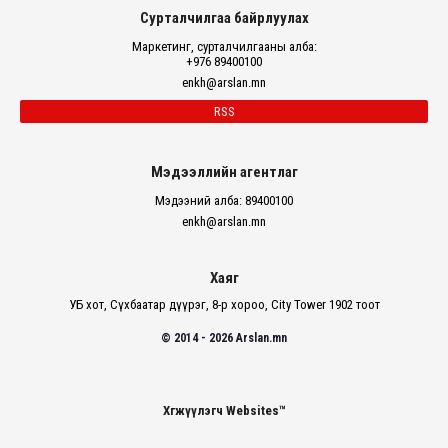
Сурталчилгаа байрлуулах
Маркетинг, сурталчилгааны алба:
+976 89400100
enkh@arslan.mn
RSS
Мэдээллийн агентлаг
Мэдээний алба: 89400100
enkh@arslan.mn
Хаяг
УБ хот, Сүхбаатар дүүрэг, 8-р хороо, City Tower 1902 тоот
© 2014 - 2026 Arslan.mn
Хөгжүүлэгч Websites™