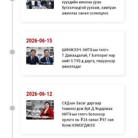
хүүхдийн киноны уран
бүтээлчидтэй уулзаж, хамтран
ажиллах санал солилцлоо
2026-06-15
ШИНЖЭЭЧ: НИТХ-ын төлөөлөгч
Т.Даваадалай, Г.Батзориг нар
нийт 5 ТУЗ-д дарга, гишүүнээр
ажилладаг
2026-06-12
СХД-ын Засаг даргаар
томилогдож буй Д.Ундармаа
НИТХ-ын төлөөлөгч болсноор
орлого нь ₮24 саяас ₮97 сая
болж НЭМЭГДЖЭЭ