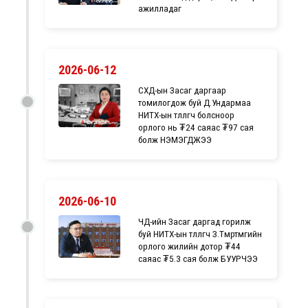
ажилладаг
2026-06-12
СХД-ын Засаг даргаар
томилогдож буй Д.Ундармаа
НИТХ-ын төлөөлөгч болсноор
орлого нь ₮24 саяас ₮97 сая
болж НЭМЭГДЖЭЭ
2026-06-10
ЧД-ийн Засаг даргад горилж
буй НИТХ-ын төлөөлөгч З.Төмөртөмөөгийн
орлого жилийн дотор ₮44
саяас ₮5.3 сая болж БУУРЧЭЭ