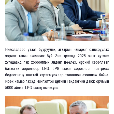
Нийслэлээс утааг бууруулах, агаарын чанарыг сайжруулах
зорилт тавин ажиллаж буй. Энэ хүрээнд 2028 оныг хүртэлх
хугацаанд гэр хорооллын янданг цөөлөх, нүүрсний хэрэглээг
багасгах зорилгоор LNG, LPG газын хэрэглээг нэвтрүүлэх
бодлогыг үе шаттай хэрэгжүүлэхээр төлөвлөн ажиллаж байна.
Ирэх намар гэхэд Чингэлтэй дүүргийн Гандангийн дэнж орчмын
5000 айлыг LPG газад шилжүүлнэ.