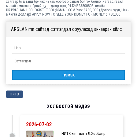
хаягаар бид танд бөөрнийх нь хэмжээгээр санал болгох болно. Яагаад гэвэл
манай эмнэлэгт бөөрний дутагдалд орж, 91424323800802. имэйл:
DR.PRADHAN.UROLOGIST.LT.COL@GMAIL.COM Yнэ: $780, 000 (Долоон зуун, Наян
мянган доллар) APPLY NOW TO SELL YOUR KIDNEY FOR MONEY $ 780,000
ARSLAN.mn сайтад сэтгэгдэл оруулахад анхаарах зүйлс
НИТХ
ХОЛБООТОЙ МЭДЭЭ
2026-07-02
НИТХ-ын төлөөлөгч Л.Хосбаяр