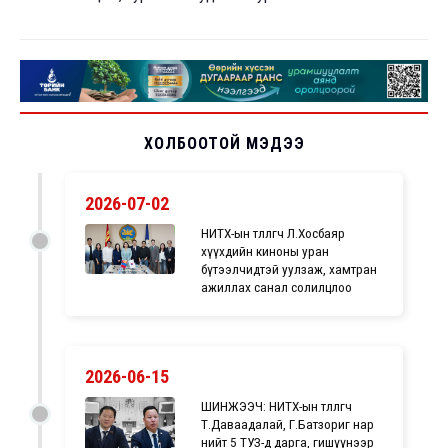
ХОЛБООТОЙ МЭДЭЭ
2026-07-02
НИТХ-ын төлөөлөгч Л.Хосбаяр
хүүхдийн киноны уран
бүтээлчидтэй уулзаж, хамтран
ажиллах санал солилцлоо
2026-06-15
ШИНЖЭЭЧ: НИТХ-ын төлөөлөгч
Т.Даваадалай, Г.Батзориг нар
нийт 5 ТУЗ-д дарга, гишүүнээр