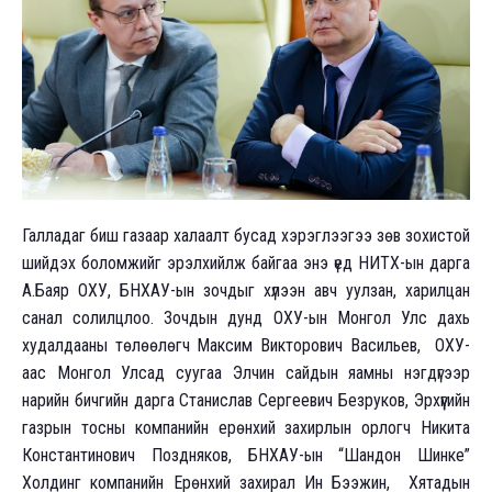
Галладаг биш газаар халаалт бусад хэрэглээгээ зөв зохистой
шийдэх боломжийг эрэлхийлж байгаа энэ үед НИТХ-ын дарга
А.Баяр ОХУ, БНХАУ-ын зочдыг хүлээн авч уулзан, харилцан
санал солилцлоо. Зочдын дунд ОХУ-ын Монгол Улс дахь
худалдааны төлөөлөгч Максим Викторович Васильев, ОХУ-
аас Монгол Улсад суугаа Элчин сайдын яамны нэгдүгээр
нарийн бичгийн дарга Станислав Сергеевич Безруков, Эрхүүгийн
газрын тосны компанийн ерөнхий захирлын орлогч Никита
Константинович Поздняков, БНХАУ-ын “Шандон Шинке”
Холдинг компанийн Ерөнхий захирал Ин Бээжин, Хятадын