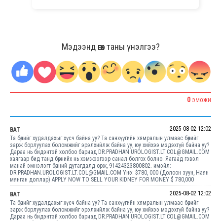
Мэдээнд өгөх таны үнэлгээ?
0
ЭМОЖИ
2025-08-02 12:02
BAT
Та бөөрийг худалдахыг хүсч байна уу? Та санхүүгийн хямралын улмаас бөөрийг
зарж борлуулах боломжийг эрэлхийлж байна уу, юу хийхээ мэдэхгүй байна уу?
Дараа нь бидэнтэй холбоо бариад DR.PRADHAN.UROLOGIST.LT.COL@GMAIL.COM
хаягаар бид танд бөөрнийх нь хэмжээгээр санал болгох болно. Яагаад гэвэл
манай эмнэлэгт бөөрний дутагдалд орж, 91424323800802. имэйл:
DR.PRADHAN.UROLOGIST.LT.COL@GMAIL.COM Yнэ: $780, 000 (Долоон зуун, Наян
мянган доллар) APPLY NOW TO SELL YOUR KIDNEY FOR MONEY $ 780,000
2025-08-02 12:02
BAT
Та бөөрийг худалдахыг хүсч байна уу? Та санхүүгийн хямралын улмаас бөөрийг
зарж борлуулах боломжийг эрэлхийлж байна уу, юу хийхээ мэдэхгүй байна уу?
Дараа нь бидэнтэй холбоо бариад DR.PRADHAN.UROLOGIST.LT.COL@GMAIL.COM