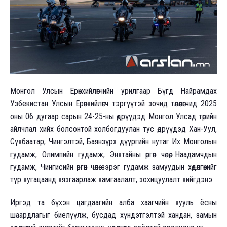
Монгол Улсын Ерөнхийлөгчийн урилгаар Бүгд Найрамдах
Узбекистан Улсын Ерөнхийлөгч тэргүүтэй зочид төлөөлөгчид 2025
оны 06 дугаар сарын 24-25-ны өдрүүдэд Монгол Улсад төрийн
айлчлал хийх болсонтой холбогдуулан тус өдрүүдэд Хан-Уул,
Сүхбаатар, Чингэлтэй, Баянзүрх дүүргийн нутаг Их Монголын
гудамж, Олимпийн гудамж, Энхтайны өргөн чөлөө, Наадамчдын
гудамж, Чингисийн өргөн чөлөө зэрэг гудамж замуудын хөдөлгөөнийг
түр хугацаанд хязгаарлаж хамгаалалт, зохицуулалт хийгдэнэ.
Иргэд та бүхэн цагдаагийн алба хаагчийн хууль ёсны
шаардлагыг биелүүлж, бусдад хүндэтгэлтэй хандан, замын