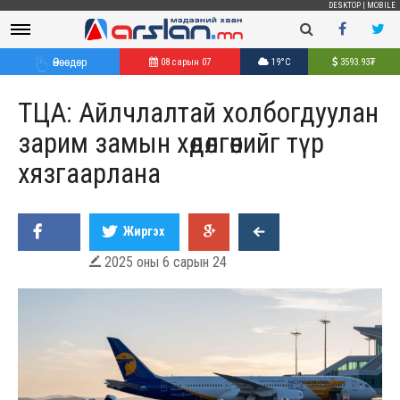
DESKTOP
|
MOBILE
Өнөөдөр
08 сарын 07
19°C
3593.93
₮
ТЦА: Айлчлалтай холбогдуулан
зарим замын хөдөлгөөнийг түр
хязгаарлана
Жиргэх
2025 оны 6 сарын 24
