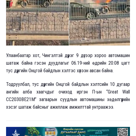
Улаанбаатар хот, Чингэлтэй дүүрэг 9 дүгээр хороо автомашин
шатаж байна гэсэн дуудлагыг 06.19-ний өдрийн 20:08 цагт
тус дүүргийн Онцгой байдлын хэлтэс хүлээн авсан байна.
Тодруулбал, тус дүүргийн Онцгой байдлын хэлтсийн 10 дугаар
ангийн алба хаагчдыг очиход иргэн П-ын “Great Wall
CC2030BE21M” загварын суудлын автомашины хөдөлгүүрийн
хэсэг шатаж байсныг ажиллаж амжилттай унтраажээ.