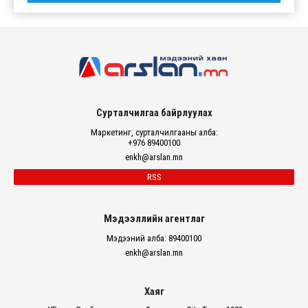
Сурталчилгаа байрлуулах
Маркетинг, сурталчилгааны алба:
+976 89400100
enkh@arslan.mn
RSS
Мэдээллийн агентлаг
Мэдээний алба: 89400100
enkh@arslan.mn
Хаяг