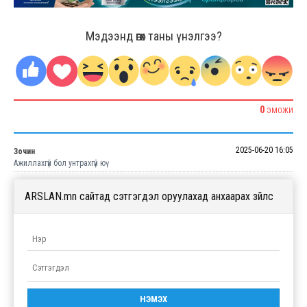
Мэдээнд өгөх таны үнэлгээ?
0
ЭМОЖИ
2025-06-20 16:05
Зочин
Ажиллахгүй бол унтрахгүй юү
ARSLAN.mn сайтад сэтгэгдэл оруулахад анхаарах зүйлс