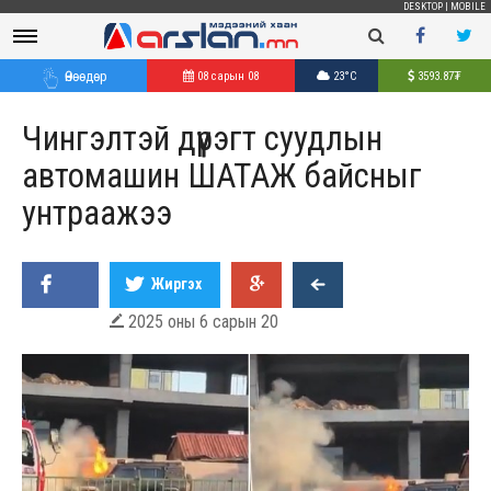
DESKTOP
|
MOBILE
Өнөөдөр
08 сарын 08
23°C
3593.87
₮
Чингэлтэй дүүрэгт суудлын
автомашин ШАТАЖ байсныг
унтраажээ
Жиргэх
2025 оны 6 сарын 20
