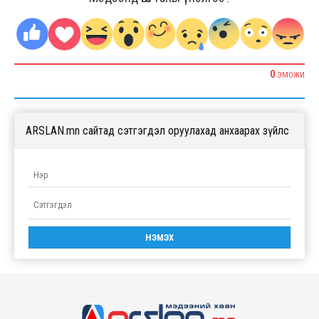
0
ЭМОЖИ
ARSLAN.mn сайтад сэтгэгдэл оруулахад анхаарах зүйлс