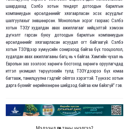
шаардахад Сэлбэ хотын тендерт дотоодын барилгын
компаниудын өрсөлдөөнийг хязгаарласан эсэх асуудлыг
шалгуулахыг зөвшөөрсөн. Монополын эсрэг газраас Сэлбэ
хотын ТЭЗҮ, худалдан авах ажиллагааг нийцэлтэй хэмээн
дүгнэлт гарсан буюу дотоодын барилгын компаниудын
өрсөлдөөнийг хязгаарласан асуудал огт байгаагүй. Сэлбэ
хотын ТЭЗҮ дээр хүмүүсийн сонирхоод байгаа бүх тооцоолол,
худалдан авах ажиллагааны багц нь ч байгаа. Хамгийн чухал нь
Европын зах зээлээс хөрөнгө босгоход хөрөнгө оруулагчдад
итгэл үнэмшил төрүүлэхийн тулд ТЭЗҮ дээрээ бүх юмаа
багтааж, танилцуулна гэдгийг ойлгох хэрэгтэй. Түүнээс хотын
дарга бүхнийг өөрийнхөөрөө шийдээд байгаа юм байхгүй” гэв.
Мэдээнд өгөх таны үнэлгээ?