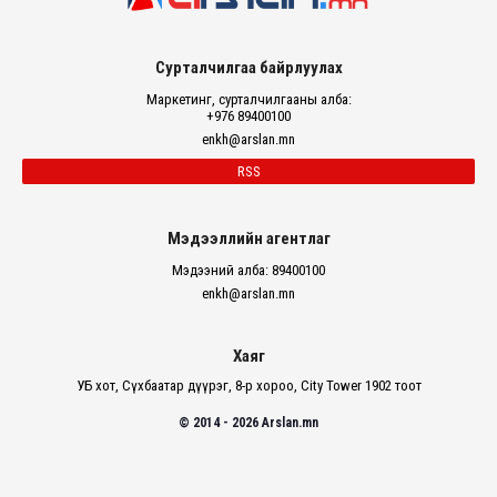
Сурталчилгаа байрлуулах
Маркетинг, сурталчилгааны алба:
+976 89400100
enkh@arslan.mn
RSS
Мэдээллийн агентлаг
Мэдээний алба: 89400100
enkh@arslan.mn
Хаяг
УБ хот, Сүхбаатар дүүрэг, 8-р хороо, City Tower 1902 тоот
© 2014 - 2026 Arslan.mn