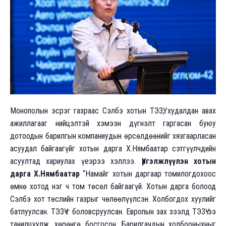
Монополын эсрэг газраас Сэлбэ хотын ТЭЗҮ, худалдан авах
ажиллагааг нийцэлтэй хэмээн дүгнэлт гаргасан буюу
дотоодын барилгын компаниудын өрсөлдөөнийг хязгаарласан
асуудал байгаагүйг хотын дарга Х.Нямбаатар сэтгүүлчдийн
асуултад хариулах үеэрээ хэллээ.
Үргэлжлүүлэн хотын
дарга Х.Нямбаатар
“Намайг хотын даргаар томилогдохоос
өмнө хотод нэг ч том төсөл байгаагүй. Хотын дарга болоод
Сэлбэ хот төслийн газрыг чөлөөлүүлсэн. Холбогдох хуулийг
батлуулсан. ТЭЗҮ-г боловсруулсан. Европын зах зээлд ТЭЗҮ-ээ
танилцуулж, хөрөнгө босгосон. Барилгачдын холбооныхныг