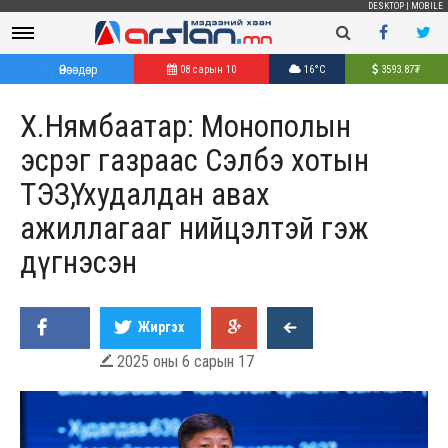
DESKTOP
|
MOBILE
Өнөөдөр
08 сарын 10
16°C
3593.87
₮
Х.Нямбаатар: Монополын
эсрэг газраас Сэлбэ хотын
ТЭЗҮ, худалдан авах
ажиллагааг нийцэлтэй гэж
дүгнэсэн
Жиргэх
2025 оны 6 сарын 17
