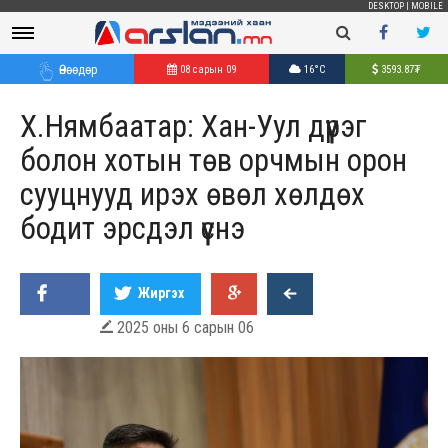
DESKTOP
|
MOBILE
Өнөөдөр
08 сарын 09
16°C
3593.87
₮
Х.Нямбаатар: Хан-Уул дүүрэг
болон хотын төв орчмын орон
сууцнууд ирэх өвөл хөлдөх
бодит эрсдэл үүснэ
Жиргэх
2025 оны 6 сарын 06
