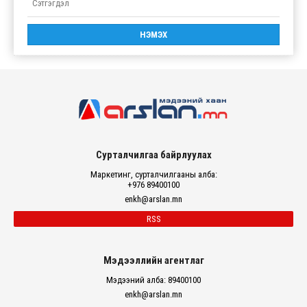
Сурталчилгаа байрлуулах
Маркетинг, сурталчилгааны алба:
+976 89400100
enkh@arslan.mn
RSS
Мэдээллийн агентлаг
Мэдээний алба: 89400100
enkh@arslan.mn