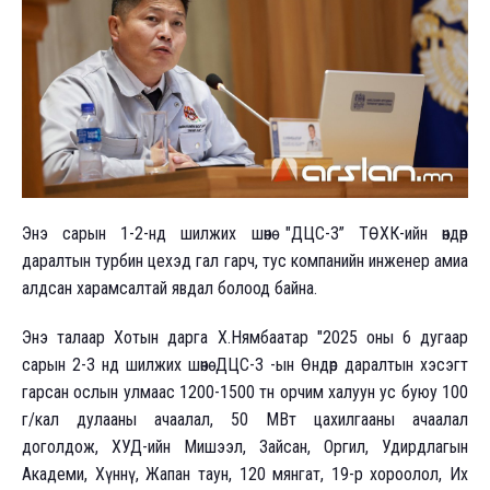
Энэ сарын 1-2-нд шилжих шөнө "ДЦС-3” ТӨХК-ийн өндөр
даралтын турбин цехэд гал гарч, тус компанийн инженер амиа
алдсан харамсалтай явдал болоод байна.
Энэ талаар Хотын дарга Х.Нямбаатар "2025 оны 6 дугаар
сарын 2-3 нд шилжих шөнө ДЦС-3 -ын Өндөр даралтын хэсэгт
гарсан ослын улмаас 1200-1500 тн орчим халуун ус буюу 100
г/кал дулааны ачаалал, 50 МВт цахилгааны ачаалал
доголдож, ХУД-ийн Мишээл, Зайсан, Оргил, Удирдлагын
Академи, Хүннү, Жапан таун, 120 мянгат, 19-р хороолол, Их