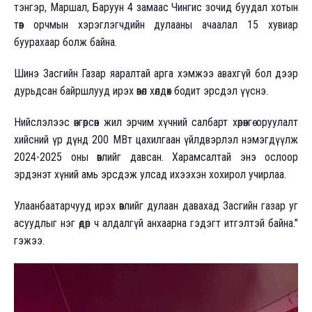
тэнгэр, Маршал, Баруун 4 замаас Чингис зочид буудал хотын
төв орчмын хэрэглэгчдийн дулааны ачаалал 15 хувиар
буурахаар болж байна.
Шинэ Засгийн Газар яаралтай арга хэмжээ авахгүй бол дээр
дурьдсан байршлууд ирэх өвөл хөлдөх бодит эрсдэл үүснэ.
Нийслэлээс өнгөрсөн жил эрчим хүчний салбарт хөрөнгө оруулалт
хийсний үр дүнд 200 MBт цахилгаан үйлдвэрлэл нэмэгдүүлж
2024-2025 оны өвлийг давсан. Харамсалтай энэ ослоор
эрдэнэт хүний амь эрсдэж улсад ихээхэн хохирол учирлаа.
Улаанбаатарчууд ирэх өвлийг дулаан давахад Засгийн газар уг
асуудлыг нэг өдөр ч алдалгүй анхаарна гэдэгт итгэлтэй байна."
гэжээ.