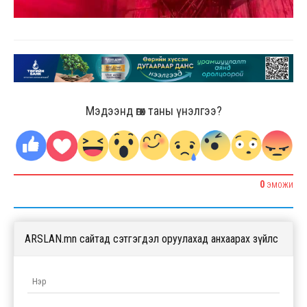
Мэдээнд өгөх таны үнэлгээ?
0
ЭМОЖИ
ARSLAN.mn сайтад сэтгэгдэл оруулахад анхаарах зүйлс