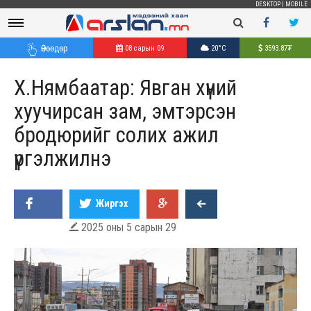
DESKTOP
|
MOBILE
Өнөөдөр
08 сарын 09
20°C
3593.87
₮
Х.Нямбаатар: Явган хүний
хуучирсан зам, эмтэрсэн
бродюрийг солих ажил
үргэлжилнэ
Жиргэх
2025 оны 5 сарын 29
