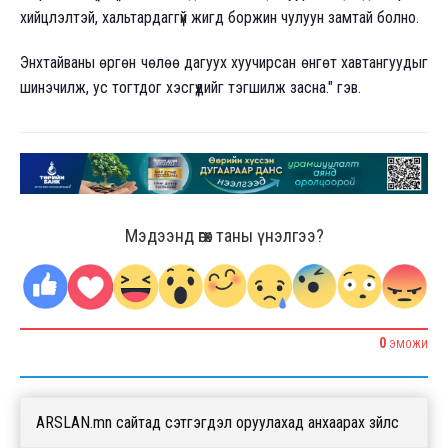
хийцлэлтэй, хальтардаггүй жигд боржин чулуун замтай болно.
Энхтайваны өргөн чөлөө дагуух хуучирсан өнгөт хавтангуудыг
шинэчилж, ус тогтдог хэсгүүдийг тэгшилж засна." гэв.
Мэдээнд өгөх таны үнэлгээ?
0
ЭМОЖИ
ARSLAN.mn сайтад сэтгэгдэл оруулахад анхаарах зүйлс