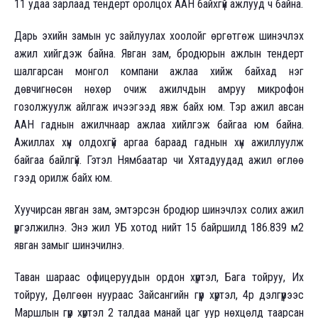
11 удаа зарлаад тендерт оролцох ААН байхгүй ажлууд ч байна.
Дарь эхийн замын ус зайлуулах хоолойг өргөтгөж шинэчлэх
ажил хийгдэж байна. Явган зам, бродюрын ажлын тендерт
шалгарсан монгол компани ажлаа хийж байхад нэг
дөвчигнөсөн нөхөр очиж ажилчдын амруу микрофон
гозолжуулж айлгаж ичээгээд явж байх юм. Тэр ажил авсан
ААН гаднын ажилчнаар ажлаа хийлгэж байгаа юм байна.
Ажиллах хүн олдохгүй аргаа бараад гаднын хүн ажиллуулж
байгаа байлгүй. Гэтэл Нямбаатар чи Хятадуудад ажил өглөө
гээд орилж байх юм.
Хуучирсан явган зам, эмтэрсэн бродюр шинэчлэх солих ажил
үргэлжилнэ. Энэ жил УБ хотод нийт 15 байршилд 186.839 м2
явган замыг шинэчилнэ.
Таван шараас офицеруудын ордон хүртэл, Бага тойруу, Их
тойруу, Дөлгөөн нуураас Зайсангийн гүүр хүртэл, 4р дэлгүүрээс
Маршлын гүүр хүртэл 2 талдаа манай цаг уур нөхцөлд таарсан