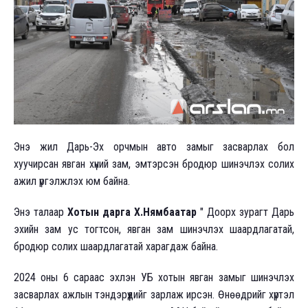
Энэ жил Дарь-Эх орчмын авто замыг засварлах бол
хуучирсан явган хүний зам, эмтэрсэн бродюр шинэчлэх солих
ажил үргэлжлэх юм байна.
Энэ талаар
Хотын дарга Х.Нямбаатар
" Доорх зурагт Дарь
эхийн зам ус тогтсон, явган зам шинэчлэх шаардлагатай,
бродюр солих шаардлагатай харагдаж байна.
2024 оны 6 сараас эхлэн УБ хотын явган замыг шинэчлэх
засварлах ажлын тэндэрүүдийг зарлаж ирсэн. Өнөөдрийг хүртэл