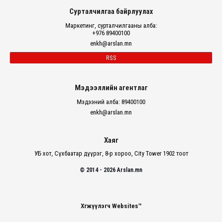
Сурталчилгаа байрлуулах
Маркетинг, сурталчилгааны алба:
+976 89400100
enkh@arslan.mn
RSS
Мэдээллийн агентлаг
Мэдээний алба: 89400100
enkh@arslan.mn
Хаяг
УБ хот, Сүхбаатар дүүрэг, 8-р хороо, City Tower 1902 тоот
© 2014 - 2026 Arslan.mn
Хөгжүүлэгч Websites™