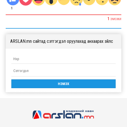
1
1
ЭМОЖИ
ARSLAN.mn сайтад сэтгэгдэл оруулахад анхаарах зүйлс