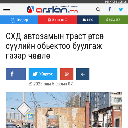
DESKTOP
|
MOBILE
Өнөөдөр
08 сарын 07
18°C
3593.93
₮
СХД автозамын траст өртсөн
сүүлийн обьектоо буулгаж
газар чөлөөллөө
Жиргэх
2025 оны 5 сарын 07
