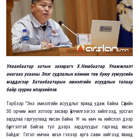
Улаанбаатар хотын захирагч Х.Нямбаатар Уламжлалт
анагаах ухааны Элэг судлалын клиник төв буюу хүмүүсийн
мэддэгээр Хатанбаатарын эмнэлгийн асуудлын талаар
байр сууриа илэрхийлэв
.
Тэрбээр "Энэ эмнэлгийн асуудлыг яриад удаж байна. Сүүлийн
30 орчим жил хотоор засвар үйлчилгээгээ хийлгээд, урсгал
зардлаа гаргуулаад явсан байна. Уг нь өмч нь нийслэл дээр
бүртгэлтэй байгаа тул дээрх зардлуудыг гаргаад явсан
байдаг. Гэтэл өмчөө авъя гэхээр арга саам хийгээд яваад