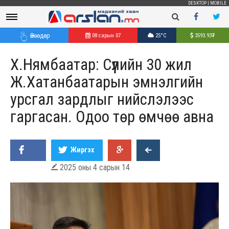
DESKTOP
|
MOBILE
Өнөөдөр
08 сарын 07
25°C
3593.93
₮
Х.Нямбаатар: Сүүлийн 30 жил
Ж.Хатанбаатарын эмнэлгийн
урсгал зардлыг нийслэлээс
гаргасан. Одоо төр өмчөө авна
Жиргэх
2025 оны 4 сарын 14
