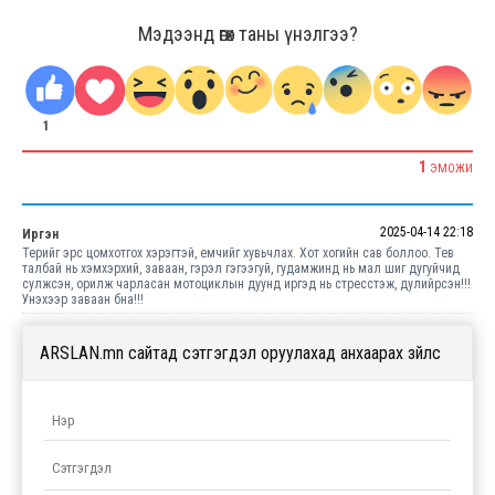
Мэдээнд өгөх таны үнэлгээ?
1
1
ЭМОЖИ
2025-04-14 22:18
Иргэн
Терийг эрс цомхотгох хэрэгтэй, емчийг хувьчлах. Хот хогийн сав боллоо. Тев
талбай нь хэмхэрхий, заваан, гэрэл гэгээгуй, гудамжинд нь мал шиг дугуйчид
сулжсэн, орилж чарласан мотоциклын дуунд иргэд нь стресстэж, дулийрсэн!!!
Унэхээр заваан бна!!!
ARSLAN.mn сайтад сэтгэгдэл оруулахад анхаарах зүйлс