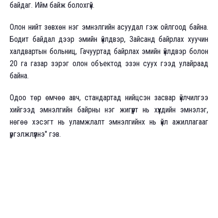
байдаг. Ийм байж болохгүй.
Олон нийт зөвхөн нэг эмнэлгийн асуудал гэж ойлгоод байна.
Бодит байдал дээр эмийн үйлдвэр, Зайсанд байрлах хуучин
халдвартын больниц, Гачууртад байрлах эмийн үйлдвэр болон
20 га газар зэрэг олон объектод эзэн суух гээд улайраад
байна.
Одоо төр өмчөө авч, стандартад нийцсэн засвар үйлчилгээ
хийгээд эмнэлгийн байрны нэг жигүүрт нь хүүхдийн эмнэлэг,
нөгөө хэсэгт нь уламжлалт эмнэлгийнх нь үйл ажиллагааг
үргэлжлүүлнэ" гэв.