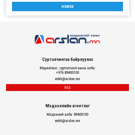
Сурталчилгаа байрлуулах
Маркетинг, сурталчилгааны алба:
+976 89400100
enkh@arslan.mn
RSS
Мэдээллийн агентлаг
Мэдээний алба: 89400100
enkh@arslan.mn