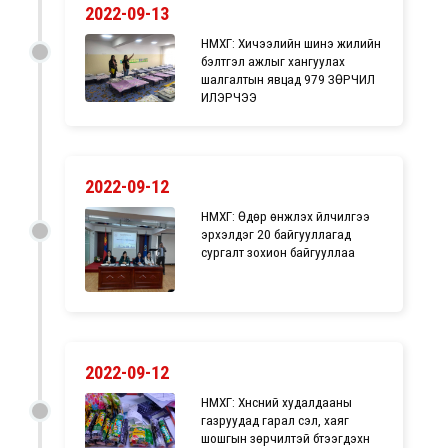
2022-09-13
НМХГ: Хичээлийн шинэ жилийн
бэлтгэл ажлыг хангуулах
шалгалтын явцад 979 ЗӨРЧИЛ
ИЛЭРЧЭЭ
2022-09-12
НМХГ: Өдөр өнжүүлэх үйлчилгээ
эрхэлдэг 20 байгууллагад
сургалт зохион байгууллаа
2022-09-12
НМХГ: Хүнсний худалдааны
газруудад гарал үүсэл, хаяг
шошгын зөрчилтэй бүтээгдэхүүн