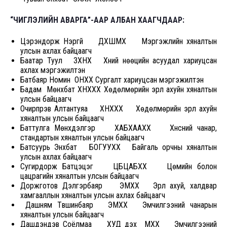
“ЧИГЛЭЛИЙН АВАРГА”-ААР АЛБАН ХААГЧДААР:
Цэрэндорж Нэргүй ДХШМХ Мэргэжлийн хяналтын
улсын ахлах байцаагч
Баатар Туул ЗХНХ Хүний нөөцийн асуудал хариуцсан
ахлах мэргэжилтэн
Батбаяр Номин ОНХХ Сургалт хариуцсан мэргэжилтэн
Бадам Мөнхбат ХНХХХ Хөдөлмөрийн эрүүл ахуйн хяналтын
улсын байцаагч
Очирпүрэв Алтантуяа ХНХХХ Хөдөлмөрийн эрүүл ахуйн
хяналтын улсын байцаагч
Баттулга Мөнхдэлгэр ХАБХААХХ Хүнсний чанар,
стандартын хяналтын улсын байцаагч
Батсуурь Энхбат БОГУУХХ Байгаль орчны хяналтын
улсын ахлах байцаагч
Сугирдорж Батцэцэг ЦБЦАБХХ Цөмийн болон
цацрагийн хяналтын улсын байцаагч
Доржготов Дэлгэрбаяр ЭМХХ Эрүүл ахуй, халдвар
хамгааллын хяналтын улсын ахлах байцаагч
Дашням Түвшинбаяр ЭМХХ Эмчилгээний чанарын
хяналтын улсын байцаагч
Дашдэндэв Соёлмаа ХУД дэх МХХ Эмчилгээний