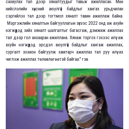
сахиулах тал дээр хяналтуудыг тавьж ажилласан. Мөн
нийслэлийн хүнсний аюулгүй байдлыг хангах урьдчилан
сэргийлэх тал дээр тогтмол хяналт тавин ажиллаж байна.
Мэргэжлийн хяналтын байгууллагын зүгээс 2022 онд аж ахуйн
нэгжүүдэд хийх хяналт шалгалтыг багасгаж, дэмжиж ажиллах
тал дээр гол анхааран ажиллана. Хянаж торгох гэхээс илүү аж
ахуйн нэгжүүдэд эрсдэл аюулгүй байдлыг хангаж ажиллах,
сургалт зохион байгуулж хамтарч ажиллах тал руу илүү их
чиглэж ажиллах төлөвлөгөөтэй байгаа." гэв.