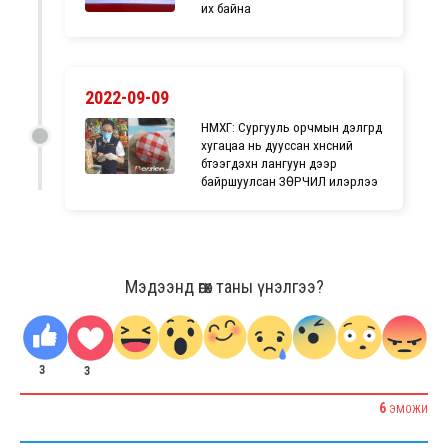
их байна
2022-09-09
НМХГ: Сургууль орчмын дэлгүүрүүд
хугацаа нь дууссан хүнсний
бүтээгдэхүүн лангуун дээр
байршуулсан ЗӨРЧИЛ илэрлээ
Мэдээнд өгөх таны үнэлгээ?
3
3
6
ЭМОЖИ