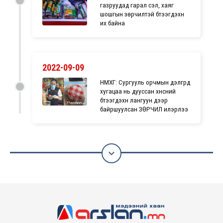
газруудад гарал үүсэл, хаяг
шошгын зөрчилтэй бүтээгдэхүүн
их байна
2022-09-09
НМХГ: Сургууль орчмын дэлгүүрүүд
хугацаа нь дууссан хүнсний
бүтээгдэхүүн лангуун дээр
байршуулсан ЗӨРЧИЛ илэрлээ
