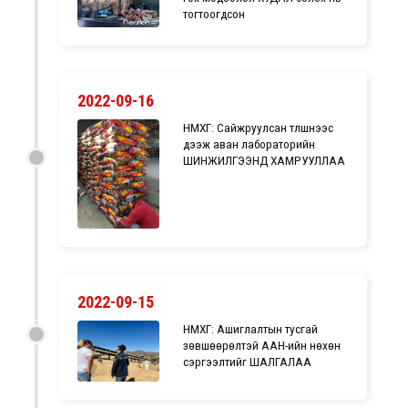
тогтоогдсон
2022-09-16
НМХГ: Сайжруулсан түлшнээс
дээж аван лабораторийн
ШИНЖИЛГЭЭНД ХАМРУУЛЛАА
2022-09-15
НМХГ: Ашиглалтын тусгай
зөвшөөрөлтэй ААН-ийн нөхөн
сэргээлтийг ШАЛГАЛАА