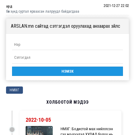
2021-12-27 22:02
ард
бөөн хүнд суртал ярваасан лалруудл байдагдааа
ARSLAN.mn сайтад сэтгэгдэл оруулахад анхаарах зүйлс
НМХГ
ХОЛБООТОЙ МЭДЭЭ
2022-10-05
НМХГ: Бодистой мах нийлүүлсэн
гэх мэдээлэл ХУДАЛ болох нь