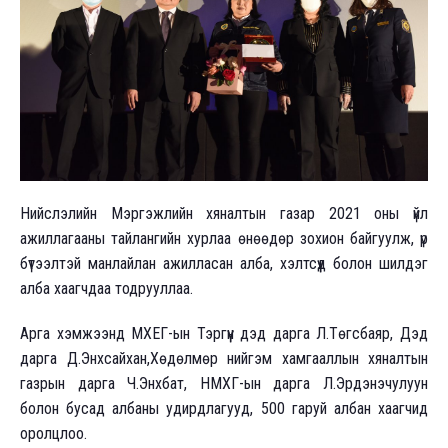
Нийслэлийн Мэргэжлийн хяналтын газар 2021 оны үйл
ажиллагааны тайлангийн хурлаа өнөөдөр зохион байгуулж, үр
бүтээлтэй манлайлан ажилласан алба, хэлтсүүд болон шилдэг
алба хаагчдаа тодрууллаа.
Арга хэмжээнд МХЕГ-ын Тэргүүн дэд дарга Л.Төгсбаяр, Дэд
дарга Д.Энхсайхан,Хөдөлмөр нийгэм хамгааллын хяналтын
газрын дарга Ч.Энхбат, НМХГ-ын дарга Л.Эрдэнэчулуун
болон бусад албаны удирдлагууд, 500 гаруй албан хаагчид
оролцлоо.