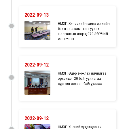
2022-09-13
НМХГ: Хичээлийн шинэ жилийн
бэлтгэл ажлыг хангуулах
шалгалтын явцад 979 ЗӨРЧИЛ
ИЛЭРЧЭЭ
2022-09-12
НМХГ: Өдөр өнжүүлэх үйлчилгээ
эрхэлдэг 20 байгууллагад
сургалт зохион байгууллаа
2022-09-12
НМХГ: Хүнсний худалдааны