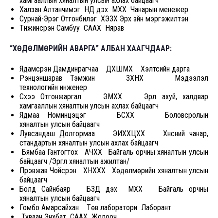
хамгааллын хяналтын улсын ахлах байцаагч
Халзан Алтанчимэг НД дэх МХХ Чанарын менежер
Сурнай-Эрэг Отгонбилэг ХЭЗХ Эрх зүйн мэргэжилтэн
Түнжинсүрэн Самбуу СААХ Нярав
“ХӨДӨЛМӨРИЙН АВАРГА” АЛБАН ХААГЧДААР:
Ядамсүрэн Дамдинрагчаа ДХШМХ Хэлтсийн дарга
Рэнцэншарав Тэмүүжин ЗХНХ Мэдээлэл
технологийн инженер
Сүхээ Отгонжаргал ЭМХХ Эрүүл ахуй, халдвар
хамгааллын хяналтын улсын ахлах байцаагч
Ядмаа Номинцэцэг БСХХ Боловсролын
хяналтын улсын байцаагч
Лувсандаш Долгормаа ЭИХХЦХХ Хүнсний чанар,
стандартын хяналтын улсын ахлах байцаагч
Бямбаа Гантогтох АЧХХ Байгаль орчны хяналтын улсын
байцаагч /Эргүүл хяналтын ажилтан/
Пүрэвжав Чойсүрэн ХНХХХ Хөдөлмөрийн хяналтын улсын
байцаагч
Болд Сайнбаяр БЗД дэх МХХ Байгаль орчны
хяналтын улсын байцаагч
Гомбо Амарсайхан Төв лаборатори Лаборант
Туваан Энхбат СААХ Жолооч