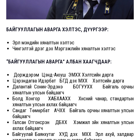
БАЙГУУЛЛАГЫН АВАРГА ХЭЛТЭС, ДҮҮРГЭЭР:
Эрүүл мэндийн хяналтын хэлтэс
Чингэлтэй дүүрэг дэх Мэргэжлийн хяналтын хэлтэс
“БАЙГУУЛЛАГЫН АВАРГА” АЛБАН ХААГЧДААР:
Дорждэрэм Цэнд-Аюуш ЭМХХ Хэлтсийн дарга
Цэрэндагва Идэрбат БГД дэх МХХ Хэлтсийн дарга
Далантай Сонин-Эрдэнэ БОГУУХХ Байгаль орчны
хяналтын улсын байцаагч
Болд Хонгор ХАБХААХХ Хүнсний чанар, стандартын
хяналтын улсын ахлах байцаагч
Сандаг Төмөрбат АЧХХ Байгаль орчны хяналтын улсын
байцаагч
Галсан Отгонсүрэн ДБХХ Хэмжил зүйн хяналтын улсын
ахлах байцаагч
Байгуулай Баянхутаг ХУД дэх МХХ Эрүүл ахуй, халдвар