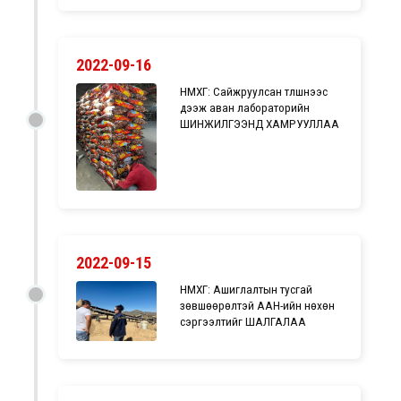
2022-09-16
НМХГ: Сайжруулсан түлшнээс
дээж аван лабораторийн
ШИНЖИЛГЭЭНД ХАМРУУЛЛАА
2022-09-15
НМХГ: Ашиглалтын тусгай
зөвшөөрөлтэй ААН-ийн нөхөн
сэргээлтийг ШАЛГАЛАА