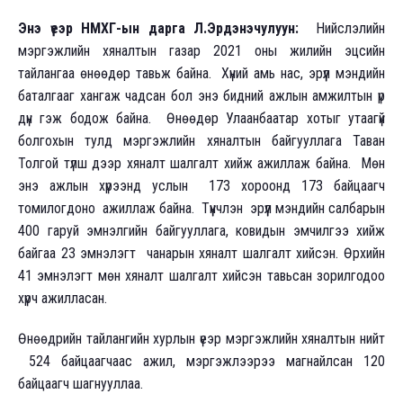
Энэ үеэр НМХГ-ын дарга Л.Эрдэнэчулуун:
Нийслэлийн
мэргэжлийн хяналтын газар 2021 оны жилийн эцсийн
тайлангаа өнөөдөр тавьж байна. Хүний амь нас, эрүүл мэндийн
баталгааг хангаж чадсан бол энэ бидний ажлын амжилтын үр
дүн гэж бодож байна. Өнөөдөр Улаанбаатар хотыг утаагүй
болгохын тулд мэргэжлийн хяналтын байгууллага Таван
Толгой түлш дээр хяналт шалгалт хийж ажиллаж байна. Мөн
энэ ажлын хүрээнд услын 173 хороонд 173 байцаагч
томилогдоно ажиллаж байна. Түүнчлэн эрүүл мэндийн салбарын
400 гаруй эмнэлгийн байгууллага, ковидын эмчилгээ хийж
байгаа 23 эмнэлэгт чанарын хяналт шалгалт хийсэн. Өрхийн
41 эмнэлэгт мөн хяналт шалгалт хийсэн тавьсан зорилгодоо
хүрч ажилласан.
Өнөөдрийн тайлангийн хурлын үеэр мэргэжлийн хяналтын нийт
524 байцаагчаас ажил, мэргэжлээрээ магнайлсан 120
байцаагч шагнууллаа.