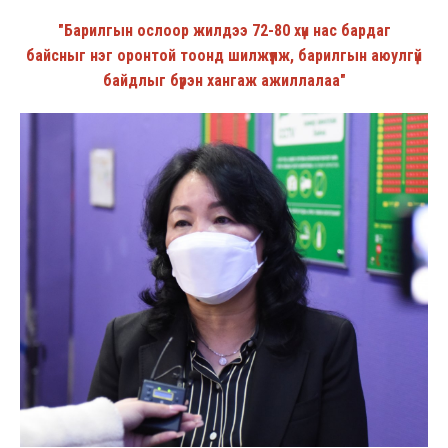
"Барилгын ослоор жилдээ 72-80 хүн нас бардаг
байсныг нэг оронтой тоонд шилжүүлж, барилгын аюулгүй
байдлыг бүрэн хангаж ажиллалаа"