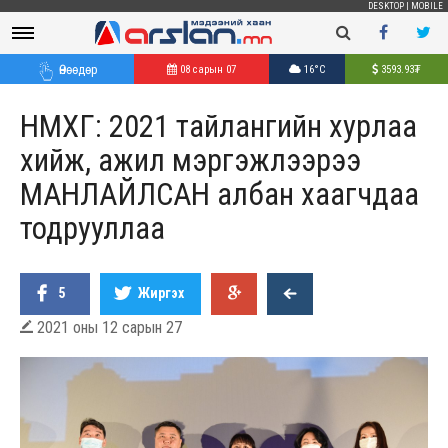
DESKTOP
|
MOBILE
Өнөөдөр
08 сарын 07
16°C
3593.93
₮
НМХГ: 2021 тайлангийн хурлаа
хийж, ажил мэргэжлээрээ
МАНЛАЙЛСАН албан хаагчдаа
тодрууллаа
5
Жиргэх
2021 оны 12 сарын 27
