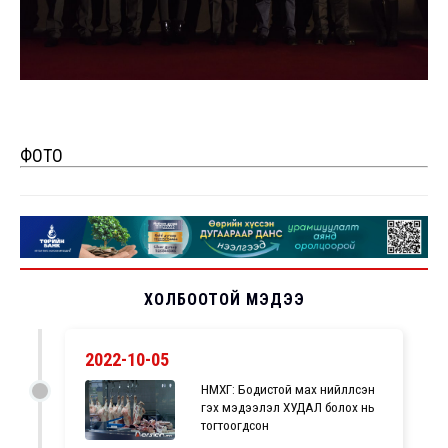
ФОТО
ХОЛБООТОЙ МЭДЭЭ
2022-10-05
НМХГ: Бодистой мах нийлүүлсэн
гэх мэдээлэл ХУДАЛ болох нь
тогтоогдсон