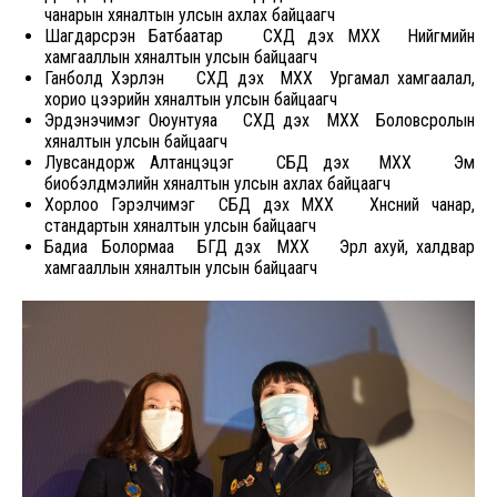
чанарын хяналтын улсын ахлах байцаагч
Шагдарсүрэн Батбаатар СХД дэх МХХ Нийгмийн
хамгааллын хяналтын улсын байцаагч
Ганболд Хэрлэн СХД дэх МХХ Ургамал хамгаалал,
хорио цээрийн хяналтын улсын байцаагч
Эрдэнэчимэг Оюунтуяа СХД дэх МХХ Боловсролын
хяналтын улсын байцаагч
Лувсандорж Алтанцэцэг СБД дэх МХХ Эм
биобэлдмэлийн хяналтын улсын ахлах байцаагч
Хорлоо Гэрэлчимэг СБД дэх МХХ Хүнсний чанар,
стандартын хяналтын улсын байцаагч
Бадиа Болормаа БГД дэх МХХ Эрүүл ахуй, халдвар
хамгааллын хяналтын улсын байцаагч