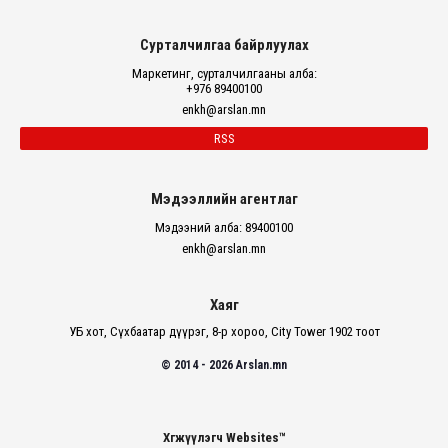
Сурталчилгаа байрлуулах
Маркетинг, сурталчилгааны алба:
+976 89400100
enkh@arslan.mn
RSS
Мэдээллийн агентлаг
Мэдээний алба: 89400100
enkh@arslan.mn
Хаяг
УБ хот, Сүхбаатар дүүрэг, 8-р хороо, City Tower 1902 тоот
© 2014 - 2026 Arslan.mn
Хөгжүүлэгч Websites™