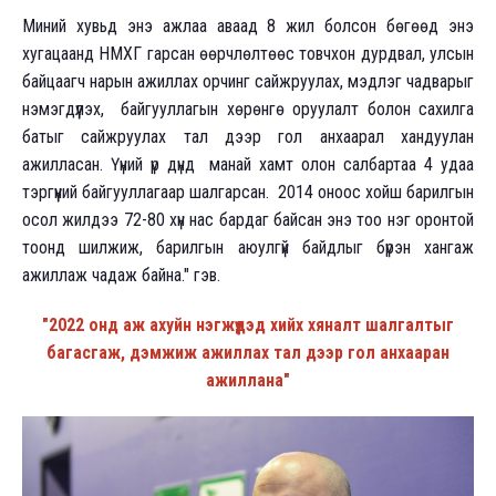
Миний хувьд энэ ажлаа аваад 8 жил болсон бөгөөд энэ
хугацаанд НМХГ гарсан өөрчлөлтөөс товчхон дурдвал, улсын
байцаагч нарын ажиллах орчинг сайжруулах, мэдлэг чадварыг
нэмэгдүүлэх, байгууллагын хөрөнгө оруулалт болон сахилга
батыг сайжруулах тал дээр гол анхаарал хандуулан
ажилласан. Үүний үр дүнд манай хамт олон салбартаа 4 удаа
тэргүүний байгууллагаар шалгарсан. 2014 оноос хойш барилгын
осол жилдээ 72-80 хүн нас бардаг байсан энэ тоо нэг оронтой
тоонд шилжиж, барилгын аюулгүй байдлыг бүрэн хангаж
ажиллаж чадаж байна." гэв.
"2022 онд аж ахуйн нэгжүүдэд хийх хяналт шалгалтыг
багасгаж, дэмжиж ажиллах тал дээр гол анхааран
ажиллана"