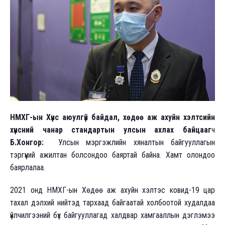
НМХГ-ын Хүнс аюулгүй байдал, хөдөө аж ахуйн хэлтсийн
хүнсний чанар стандартын улсын ахлах байцааг
ч
Б.Хонгор:
Улсын мэргэжлийн хяналтын байгууллагын
тэргүүний ажилтан болсондоо баяртай байна. Хамт олондоо
баярлалаа.
2021 онд НМХГ-ын Хөдөө аж ахуйн хэлтэс ковид-19 цар
тахал дэлхий нийтэд тархаад байгаатай холбоотой худалдаа
үйлчилгээний бүх байгууллагад халдвар хамгааллын дэглэмээ