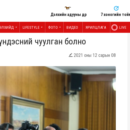
Дэлхийн адууны өдөр
7 хоногийн той
ЭЛХИЙД
LIFESTYLE
ФОТО
ВИДЕО
ЯРИЛЦЛАГА
LIVE
үндэсний чуулган болно
2021 оны 12 сарын 08
