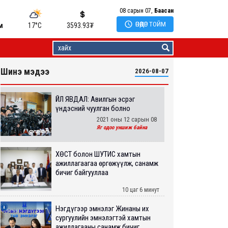
08 сарын 07,
Баасан

ӨНӨӨДӨР ТОЙМ
м
17°C
3593.93
₮
Шинэ мэдээ
2026-08-07
ҮЙЛ ЯВДАЛ: Авилгын эсрэг
үндэсний чуулган болно
2021 оны 12 сарын 08
Яг одоо уншиж байна
ХӨСҮТ болон ШУТИС хамтын
ажиллагаагаа өргөжүүлж, санамж
бичиг байгууллаа
10 цаг 6 минут
Нэгдүгээр эмнэлэг Жинаны их
сургуулийн эмнэлэгтэй хамтын
ажиллагааны санамж бичиг...