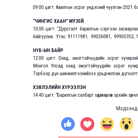
09:00 цагт: Авилгын эсрэг үндэсний чуулган-2021 б
“ЧИНГИС ХААН” МУЗЕЙ
10:00 цагт: “Дурсгалт барилгын сэргээн засварлал
байгуулна. Утас: 91111981, 99026081, 99905352, 
НҮБ-ЫН БАЙР
12:00 цагт: Охид, эмэгтэйчүүдийн эсрэг хүчирх
Монгол Улсад охид эмэгтэйчүүдийн эсрэг хүчир
Тэрбээр дүн шинжилгээнийхээ урьдчилсан дүгнэлтэ
ХЭВЛЭЛИЙН ХҮРЭЭЛЭН
14:40 цагт: “Барилгын салбарт хөдөлмөрлөх эрхийн зөр
Мэдээнд ө