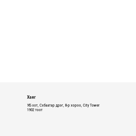
12 цаг 50 минут
Татварын өртэй шатахуун
импортлогч ААН-үүдийн дансыг
битүүмжлэхгүй
13 цаг 2 минут
Нийслэлийн цэцэрлэгийн цахим
бүртгэл энэ сарын 10-нд эхэлнэ
13 цаг 28 минут
Өнөр хороолол болон
Баянхошууны авто замын барилгын
ажлын нийт гүйцэтгэл 74.5 хув...
Хаяг
13 цаг 33 минут
УБ хот, Сүхбаатар дүүрэг, 8-р хороо, City Tower
1902 тоот
Монгол-Алтай, Хөвсгөлийн
уулархаг нутаг, Дорнод-
Дарьгангын тал нутгаар дуу
цахилг...