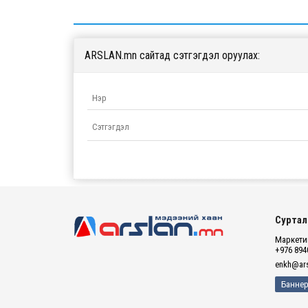
ARSLAN.mn сайтад сэтгэгдэл оруулах:
Суртал
Маркетин
+976 894
enkh@ars
Баннер