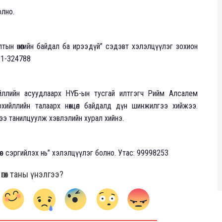
олно.
тын өнөөгийн байдал ба ирээдүй” сэдэвт хэлэлцүүлэг зохион
11-324788
ийллийн асуудлаарх НҮБ-ын тусгай илтгэгч Рийм Алсалем
хийллийн талаарх нөхцөл байдалд дүн шинжилгээ хийжээ.
э танилцуулж хэвлэлийн хурал хийнэ.
члөөс сэргийлэх нь” хэлэлцүүлэг болно. Утас: 99998253
гөх таны үнэлгээ?