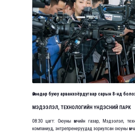
Өнөөдөр буюу арванхоёрдугаар сарын 8-нд боло
МЭДЭЭЛЭЛ, ТЕХНОЛОГИЙН ҮНДЭСНИЙ ПАРК
08:30 цагт: Оюуны өмчийн газар, Мэдээлэл, тех
компаниуд, энтрепренеруудад зориулсан оюуны өмчийн