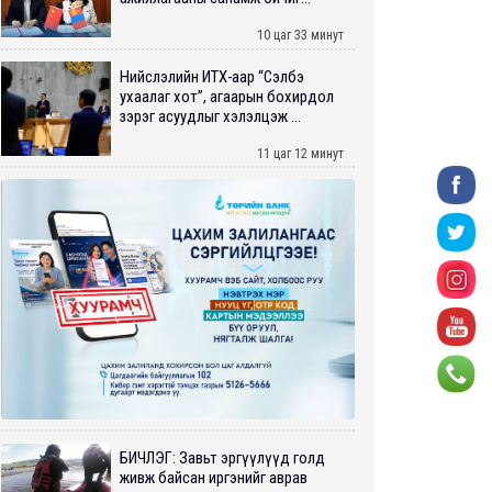
10 цаг 33 минут
Нийслэлийн ИТХ-аар “Сэлбэ
ухаалаг хот”, агаарын бохирдол
зэрэг асуудлыг хэлэлцэж ...
11 цаг 12 минут
БИЧЛЭГ: Завьт эргүүлүүд голд
живж байсан иргэнийг аврав