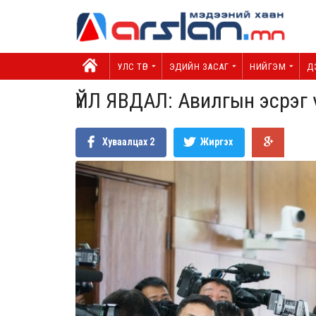
УЛС ТӨР
ЭДИЙН ЗАСАГ
НИЙГЭМ
Д
ҮЙЛ ЯВДАЛ: Авилгын эсрэг 
Хуваалцах
2
Жиргэх