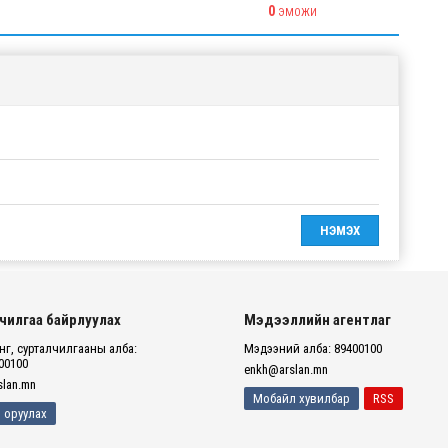
0
ЭМОЖИ
чилгаа байрлуулах
Мэдээллийн агентлаг
г, сурталчилгааны алба:
Мэдээний алба: 89400100
00100
enkh@arslan.mn
lan.mn
Мобайл хувилбар
RSS
 оруулах