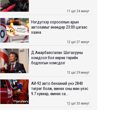
11 цаг 24 минут
Нэгдүгээр хорооллын арын
автозамыг өнөөдөр 23:00 цагаас
хаана
12 цаг 27 минут
Д.Амарбаясгалан: Шатахууны
хомдсол бол өөрөө төрийн
бодлогын хомсдол
12 цаг 29 минут
АИ-92 авто бензиний үнэ 2840
төгрөг болж, өмнөх оны мөн үеэс
9.7 хувиар, өмнөх са...
12 цаг 33 минут
ШУУРХАЙ: Туул голд 13 настай
хүүхэд живж, эрэн хайх ажиллагаа
үргэлжилж байна