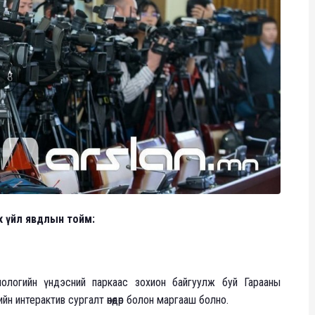
х үйл явдлын тойм:
нологийн үндэсний паркаас зохион байгуулж буй Гарааны
 интерактив сургалт өнөөдөр болон маргааш болно.