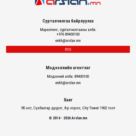
Сурталчилгаа байрлуулах
Маркетинг, сурталчилгааны алба:
+976 89400100
enkh@arslan.mn
RSS
Мэдээллийн агентлаг
Мэдээний алба: 89400100
enkh@arslan.mn
Хаяг
УБ хот, Сүхбаатар дүүрэг, 8-р хороо, City Tower 1902 тоот
© 2014 - 2026 Arslan.mn