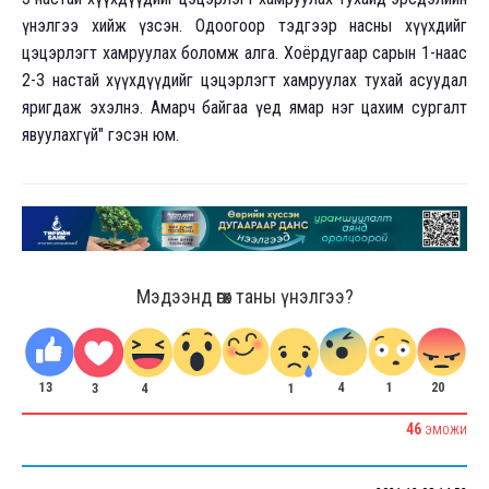
үнэлгээ хийж үзсэн. Одоогоор тэдгээр насны хүүхдийг
цэцэрлэгт хамруулах боломж алга. Хоёрдугаар сарын 1-наас
2-3 настай хүүхдүүдийг цэцэрлэгт хамруулах тухай асуудал
яригдаж эхэлнэ. Амарч байгаа үед ямар нэг цахим сургалт
явуулахгүй" гэсэн юм.
Мэдээнд өгөх таны үнэлгээ?
13
4
1
20
1
4
3
46
ЭМОЖИ