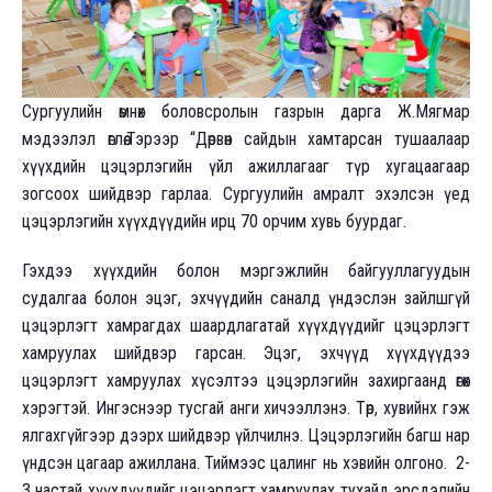
Сургуулийн өмнөх боловсролын газрын дарга Ж.Мягмар
мэдээлэл өглөө.Тэрээр “Дөрвөн сайдын хамтарсан тушаалаар
хүүхдийн цэцэрлэгийн үйл ажиллагааг түр хугацаагаар
зогсоох шийдвэр гарлаа. Сургуулийн амралт эхэлсэн үед
цэцэрлэгийн хүүхдүүдийн ирц 70 орчим хувь буурдаг.
Гэхдээ хүүхдийн болон мэргэжлийн байгууллагуудын
судалгаа болон эцэг, эхчүүдийн саналд үндэслэн зайлшгүй
цэцэрлэгт хамрагдах шаардлагатай хүүхдүүдийг цэцэрлэгт
хамруулах шийдвэр гарсан. Эцэг, эхчүүд хүүхдүүдээ
цэцэрлэгт хамруулах хүсэлтээ цэцэрлэгийн захиргаанд өгөх
хэрэгтэй. Ингэснээр тусгай анги хичээллэнэ. Төр, хувийнх гэж
ялгахгүйгээр дээрх шийдвэр үйлчилнэ. Цэцэрлэгийн багш нар
үндсэн цагаар ажиллана. Тиймээс цалинг нь хэвийн олгоно. 2-
3 настай хүүхдүүдийг цэцэрлэгт хамруулах тухайд эрсдэлийн