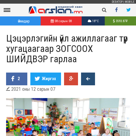
DESKTOP
|
MOBILE
Өнөөдөр
08 сарын 08
18°C
3593.87
₮
Цэцэрлэгийн үйл ажиллагааг түр
хугацаагаар ЗОГСООХ
ШИЙДВЭР гарлаа
2
Жиргэх
2021 оны 12 сарын 07
