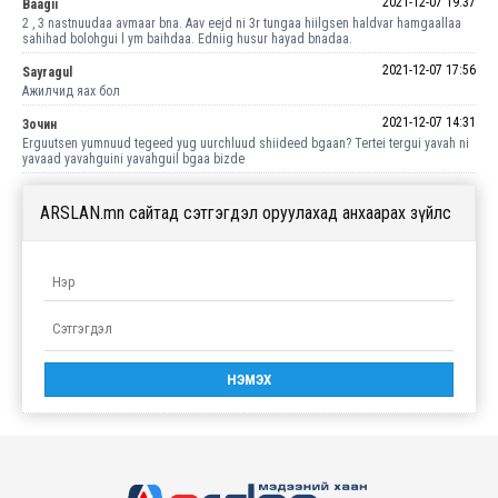
2021-12-07 19:37
Baagii
2 , 3 nastnuudaa avmaar bna. Aav eejd ni 3r tungaa hiilgsen haldvar hamgaallaa
sahihad bolohgui l ym baihdaa. Edniig husur hayad bnadaa.
2021-12-07 17:56
Sayragul
Ажилчид яах бол
2021-12-07 14:31
Зочин
Erguutsen yumnuud tegeed yug uurchluud shiideed bgaan? Tertei tergui yavah ni
yavaad yavahguini yavahguil bgaa bizde
ARSLAN.mn сайтад сэтгэгдэл оруулахад анхаарах зүйлс