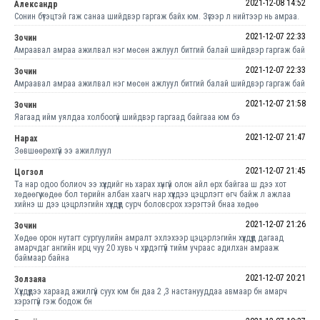
2021-12-08 14:52
Александр
Сонин бүтэцтэй гаж санаа шийдвэр гаргаж байх юм. Зүгээр л нийтээр нь амраа.
2021-12-07 22:33
Зочин
Амраавал амраа ажилвал нэг мөсөн ажлуул битгий балай шийдвэр гаргаж бай
2021-12-07 22:33
Зочин
Амраавал амраа ажилвал нэг мөсөн ажлуул битгий балай шийдвэр гаргаж бай
2021-12-07 21:58
Зочин
Яагаад ийм уялдаа холбоогүй шийдвэр гаргаад байгааа юм бэ
2021-12-07 21:47
Нарах
Зөвшөөрөхгүй ээ ажиллуул
2021-12-07 21:45
Цогзол
Та нар одоо болиоч ээ хүүхдийг нь харах хүнгүй олон айл өрх байгаа ш дээ хот
хөдөөгүү хөдөө бол төрийн албан хаагч нар хүүхдээ цэцрлэгт өгч байж л ажлаа
хийнэ ш дээ цэцрлэгийн хүүхдүүд сурч боловсрох хэрэгтэй бнаа хөдөө
2021-12-07 21:26
Зочин
Хөдөө орон нутагт сургуулийн амралт эхлэхээр цэцэрлэгийн хүүхдүүд дагаад
амарчдаг ангийн ирц чуу 20 хувь ч хүрдэггүй тийм учраас адилхан амрааж
баймаар байна
2021-12-07 20:21
Золзаяа
Хүүхдүүдээ хараад ажилгүй суух юм бн даа 2 ,3 настанууддаа авмаар бн амарч
хэрэггүй гэж бодож бн