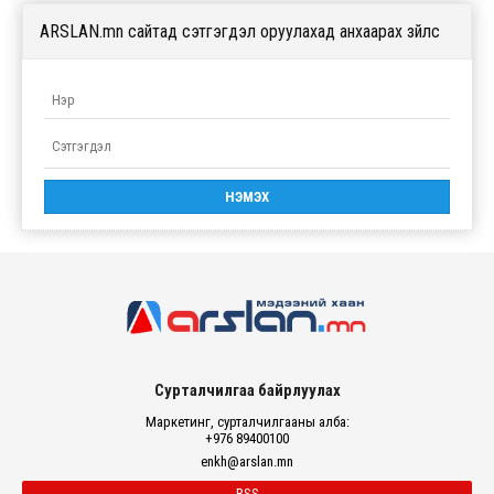
ARSLAN.mn сайтад сэтгэгдэл оруулахад анхаарах зүйлс
Сурталчилгаа байрлуулах
Маркетинг, сурталчилгааны алба:
+976 89400100
enkh@arslan.mn
RSS