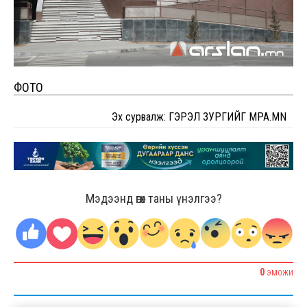
ФОТО
Эх сурвалж: ГЭРЭЛ ЗУРГИЙГ MPA.MN
Мэдээнд өгөх таны үнэлгээ?
0
ЭМОЖИ