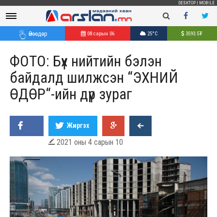
DESKTOP
|
MOBILE
Өнөөдөр
08 сарын 06
25°C
3593.5
₮
ФОТО: Бүх нийтийн бэлэн
байдалд шилжсэн “ЭХНИЙ
ӨДӨР“-ийн дүр зураг
Жиргэх
2021 оны 4 сарын 10
