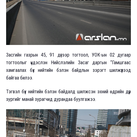
Засгийн газрын 45, 91 дүгээр тогтоол, УОК-ын 02 дугаар
тогтоолыг үндэслэн Нийслэлийн Засаг даргын “Гамшгаас
хамгаалах бүх нийтийн бэлэн байдлын зэрэгт шилжүүлээд
байгаа билээ.
Тэгвэл бүх нийтийн бэлэн байдалд шилжсэн эхний өдрийн дүр
зургийг манай зурагчид дурандаа буулгажээ.