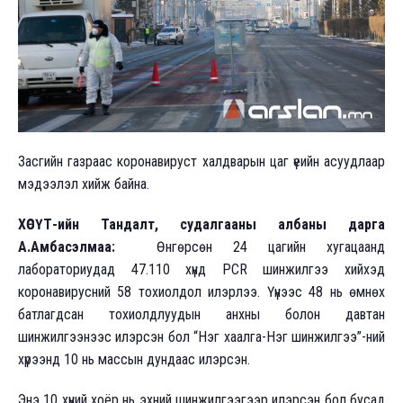
Засгийн газраас коронавируст халдварын цаг үеийн асуудлаар
мэдээлэл хийж байна.
ХӨСҮТ-ийн Тандалт, судалгааны албаны дарга
А.Амбасэлмаа:
Өнгөрсөн 24 цагийн хугацаанд
лабораториудад 47.110 хүнд PCR шинжилгээ хийхэд
коронавирусний 58 тохиолдол илэрлээ. Үүнээс 48 нь өмнөх
батлагдсан тохиолдлуудын анхны болон давтан
шинжилгээнээс илэрсэн бол “Нэг хаалга-Нэг шинжилгээ”-ний
хүрээнд 10 нь массын дундаас илэрсэн.
Энэ 10 хүний хоёр нь эхний шинжилгээгээр илэрсэн бол бусад