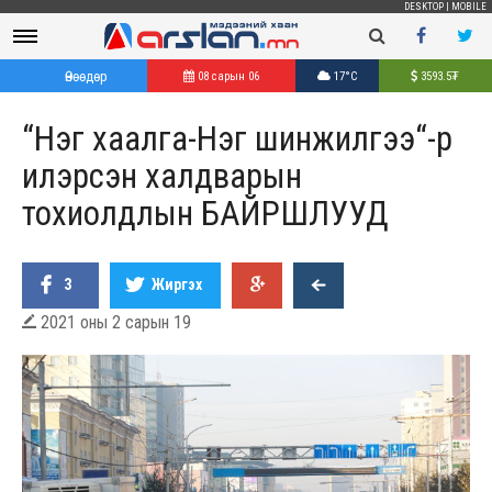
DESKTOP
|
MOBILE
Өнөөдөр
08 сарын 06
17°C
3593.5
₮
“Нэг хаалга-Нэг шинжилгээ“-р
илэрсэн халдварын
тохиолдлын БАЙРШЛУУД
3
Жиргэх
2021 оны 2 сарын 19
