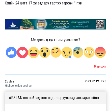
Сүүлийн 24 цагт 17 хүн эдгэрч гэртээ гарсан. " гэв.
Мэдээнд өгөх таны үнэлгээ?
0
ЭМОЖИ
2021-02-19 11:28
Zochin
Hicheel ehluuleechee
ARSLAN.mn сайтад сэтгэгдэл оруулахад анхаарах зүйлс