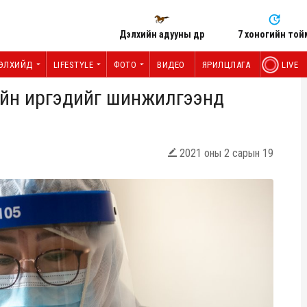
Дэлхийн адууны өдөр
7 хоногийн той
ЭЛХИЙД
LIFESTYLE
ФОТО
ВИДЕО
ЯРИЛЦЛАГА
LIVE
хийн иргэдийг шинжилгээнд
2021 оны 2 сарын 19
