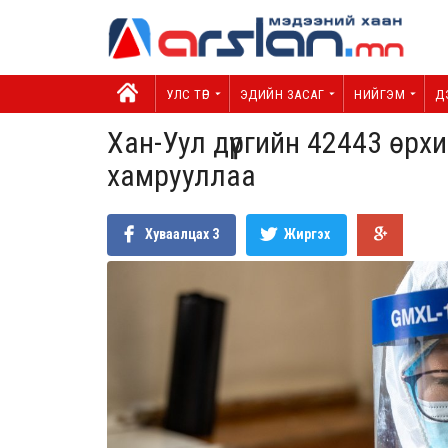
УЛС ТӨР
ЭДИЙН ЗАСАГ
НИЙГЭМ
Д
Хан-Уул дүүргийн 42443 өр
хамрууллаа
Хуваалцах
3
Жиргэх