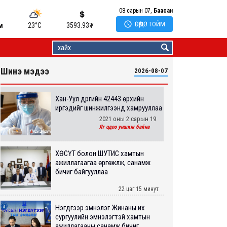
08 сарын 07,
Баасан

ӨНӨӨДӨР ТОЙМ
м
23°C
3593.93
₮
Шинэ мэдээ
2026-08-07
Хан-Уул дүүргийн 42443 өрхийн
иргэдийг шинжилгээнд хамрууллаа
2021 оны 2 сарын 19
Яг одоо уншиж байна
ХӨСҮТ болон ШУТИС хамтын
ажиллагаагаа өргөжүүлж, санамж
бичиг байгууллаа
22 цаг 15 минут
Нэгдүгээр эмнэлэг Жинаны их
сургуулийн эмнэлэгтэй хамтын
ажиллагааны санамж бичиг...