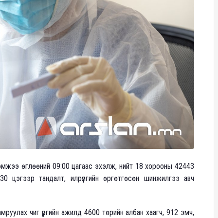
хэмжээ өглөөний 09:00 цагаас эхэлж, нийт 18 хорооны 42443
0 цэгээр тандалт, илрүүлгийн өргөтгөсөн шинжилгээ авч
руулах чиг үүргийн ажилд 4600 төрийн албан хаагч, 912 эмч,