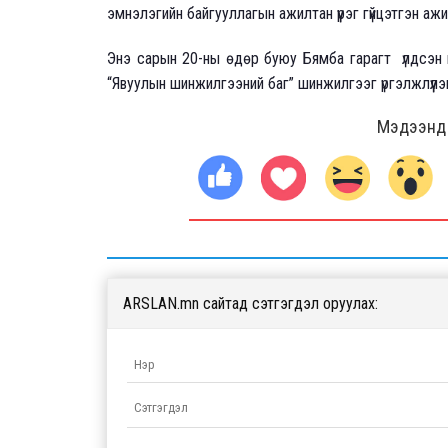
эмнэлэгийн байгууллагын ажилтан үүрэг гүйцэтгэн аж
Энэ сарын 20-ны өдөр буюу Бямба гарагт үлдсэн 
“Явуулын шинжилгээний баг” шинжилгээг үргэлжлүүлэн
Мэдээнд ө
ARSLAN.mn сайтад сэтгэгдэл оруулах: