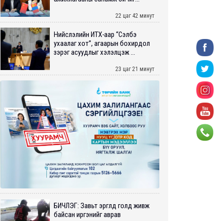
22 цаг 42 минут
Нийслэлийн ИТХ-аар “Сэлбэ
ухаалаг хот”, агаарын бохирдол
зэрэг асуудлыг хэлэлцэж ...
23 цаг 21 минут
БИЧЛЭГ: Завьт эргүүлүүд голд живж
байсан иргэнийг аврав