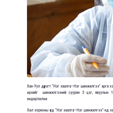
Хан-Уул дүүрэгт “Нэг хаалга–Нэг шинжилгээ” арга 
өрхийг шинжилгээний суурин 3 цэг, явуулын 13
өндөрлөлөө.
Хөл хорионы үед “Нэг хаалга–Нэг шинжилгээ”-нд хам