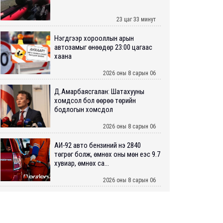
23 цаг 33 минут
Нэгдүгээр хорооллын арын
автозамыг өнөөдөр 23:00 цагаас
хаана
2026 оны 8 сарын 06
Д.Амарбаясгалан: Шатахууны
хомдсол бол өөрөө төрийн
бодлогын хомсдол
2026 оны 8 сарын 06
АИ-92 авто бензиний үнэ 2840
төгрөг болж, өмнөх оны мөн үеэс 9.7
хувиар, өмнөх са...
2026 оны 8 сарын 06
ШУУРХАЙ: Туул голд 13 настай
хүүхэд живж, эрэн хайх ажиллагаа
үргэлжилж байна