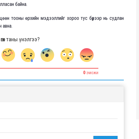
илласан байна.
цөөн тооны өрхийн мэдээллийг хороо тус бүрээр нь судлан
 авна.
гөх таны үнэлгээ?
0
ЭМОЖИ