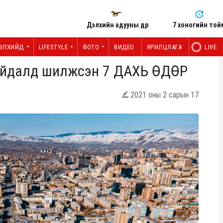
Дэлхийн адууны өдөр
7 хоногийн той
ЭЛХИЙД
LIFESTYLE
ФОТО
ВИДЕО
ЯРИЛЦЛАГА
LIVE
байдалд шилжсэн 7 ДАХЬ ӨДӨР
2021 оны 2 сарын 17
