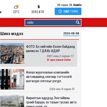
08 сарын 08,
Бямба

ӨНӨӨДӨР ТОЙМ
м
23°C
3593.87
₮
Шинэ мэдээ
2026-08-08
ФОТО: Бүх нийтийн бэлэн байдалд
шилжсэн 7 ДАХЬ ӨДӨР
2021 оны 2 сарын 17
Яг одоо уншиж байна
Аялал жуулчлалын компанийн
автомашинд хязгаар тогтоолгүй
шатахуун олгохыг үүрэгдл...
2026 оны 8 сарын 07
Амралтын өдрүүдэд Энхтайвны
гүүрний баруун, зүүн талын туслах авто
замыг хааж, за...