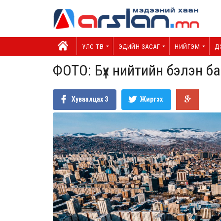
УЛС ТӨР
ЭДИЙН ЗАСАГ
НИЙГЭМ
Д
ФОТО: Бүх нийтийн бэлэн 
Хуваалцах
3
Жиргэх