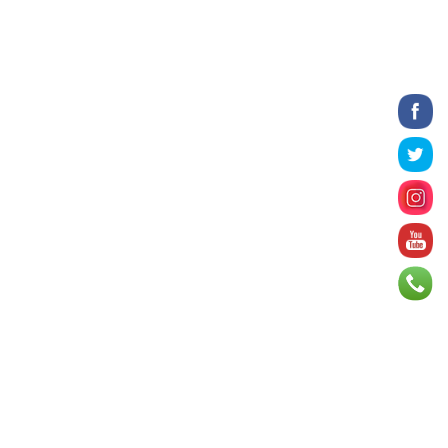
2026 оны 8 сарын 06
БИЧЛЭГ: Завьт эргүүлүүд голд живж
байсан иргэнийг аврав
2026 оны 8 сарын 06
Нэгдүгээр хорооллын арын
автозамыг өнөөдөр 23:00 цагаас
хаана
2026 оны 8 сарын 06
Д.Амарбаясгалан: Шатахууны
хомдсол бол өөрөө төрийн
бодлогын хомсдол
2026 оны 8 сарын 06
АИ-92 авто бензиний үнэ 2840
төгрөг болж, өмнөх оны мөн үеэс 9.7
хувиар, өмнөх са...