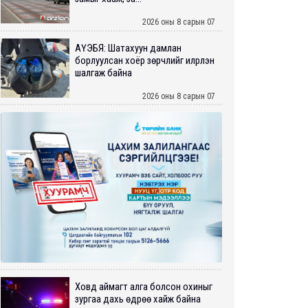
2026 оны 8 сарын 07
АҮЭБЯ: Шатахуун дамлан
борлуулсан хоёр зөрчлийг илрүүлэн
шалгаж байна
2026 оны 8 сарын 07
Ховд аймагт алга болсон охиныг
зургаа дахь өдрөө хайж байна