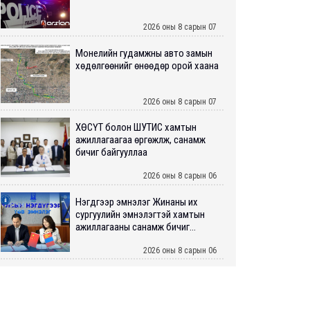
2026 оны 8 сарын 07
Монелийн гудамжны авто замын
хөдөлгөөнийг өнөөдөр орой хаана
2026 оны 8 сарын 07
ХӨСҮТ болон ШУТИС хамтын
ажиллагаагаа өргөжүүлж, санамж
бичиг байгууллаа
2026 оны 8 сарын 06
Нэгдүгээр эмнэлэг Жинаны их
сургуулийн эмнэлэгтэй хамтын
ажиллагааны санамж бичиг...
2026 оны 8 сарын 06
Нийслэлийн ИТХ-аар “Сэлбэ
ухаалаг хот”, агаарын бохирдол
зэрэг асуудлыг хэлэлцэж ...