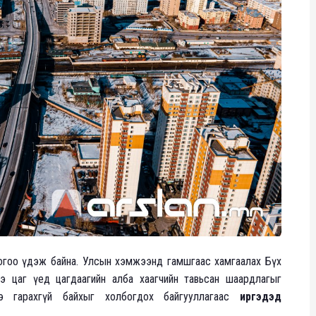
ногоо үдэж байна. Улсын хэмжээнд гамшгаас хамгаалах Бүх
э цаг үед цагдаагийн алба хаагчийн тавьсан шаардлагыг
э гарахгүй байхыг холбогдох байгууллагаас
иргэдэд